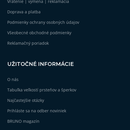
Vrátenie | výmena | reklamácia
t
i
Doprava a platba
e
Podmienky ochrany osobných údajov
Všeobecné obchodné podmienky
Reklamačný poriadok
UŽITOČNÉ INFORMÁCIE
O nás
Tabuľka veľkostí prsteňov a šperkov
Najčastejšie otázky
Prihláste sa na odber noviniek
BRUNO magazín