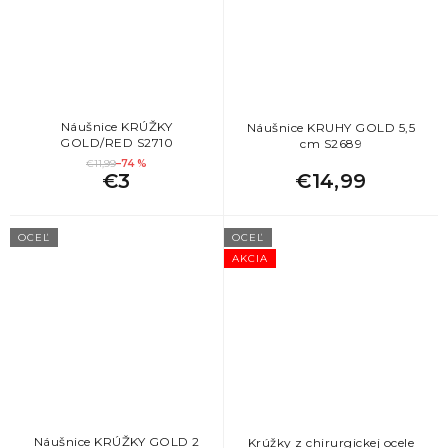
Náušnice KRÚŽKY
Náušnice KRUHY GOLD 5,5
GOLD/RED S2710
cm S2689
€11,99
–74 %
€3
€14,99
OCEĽ
OCEĽ
AKCIA
Náušnice KRÚŽKY GOLD 2
Krúžky z chirurgickej ocele