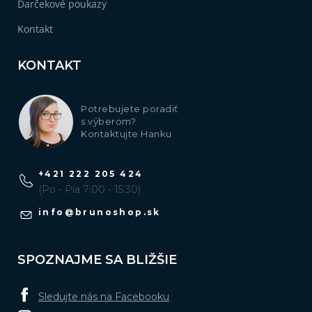
Darčekové poukazy
Kontakt
KONTAKT
Potrebujete poradiť
s výberom?
Kontaktujte Hanku
+421 222 205 424
(Po - Pia 7:00 - 15:30)
info
@
brunoshop.sk
SPOZNAJME SA BLIŽŠIE
Sledujte nás na Facebooku