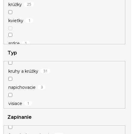
25
krúžky
1
kvietky
1
srdce
Typ
31
kruhy a krúžky
3
napichovacie
1
visiace
Zapínanie