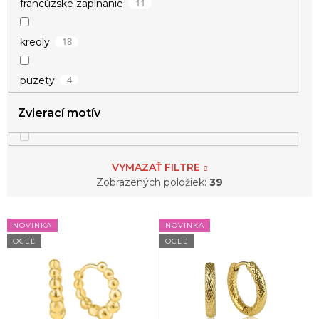
11
francúzske zapínanie
18
kreoly
4
puzety
Zvierací motív
VYMAZAŤ FILTRE
Zobrazených položiek:
39
V
NOVINKA
NOVINKA
ý
OCEĽ
OCEĽ
p
i
s
p
r