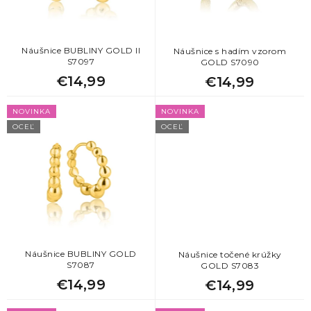
o
d
u
k
Náušnice BUBLINY GOLD II
Náušnice s hadím vzorom
S7097
GOLD S7090
t
€14,99
€14,99
o
v
NOVINKA
NOVINKA
OCEĽ
OCEĽ
Náušnice BUBLINY GOLD
Náušnice točené krúžky
S7087
GOLD S7083
€14,99
€14,99