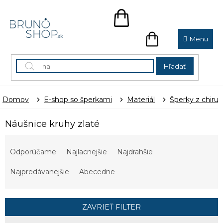
Prejsť
na
NÁKUPNÝ
obsah
KOŠÍK
NÁKUPNÝ
KOŠÍK
Hľadať
Domov
E-shop so šperkami
Materiál
Šperky z chirur
Náušnice kruhy zlaté
R
a
Odporúčame
Najlacnejšie
Najdrahšie
d
e
Najpredávanejšie
Abecedne
n
i
e
ZAVRIEŤ FILTER
p