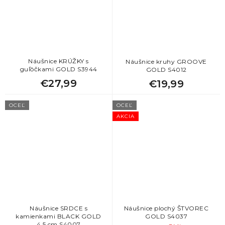
Náušnice KRÚŽKY s
Náušnice kruhy GROOVE
guľôčkami GOLD S3944
GOLD S4012
€27,99
€19,99
OCEĽ
OCEĽ
AKCIA
Náušnice SRDCE s
Náušnice plochý ŠTVOREC
kamienkami BLACK GOLD
GOLD S4037
4,5 cm S4007