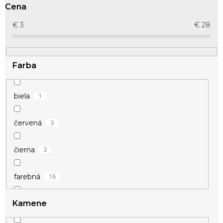
r
Cena
o
d
€
3
€
28
u
k
t
Farba
o
v
1
biela
3
červená
3
čierna
16
farebná
Kamene
4
fialová