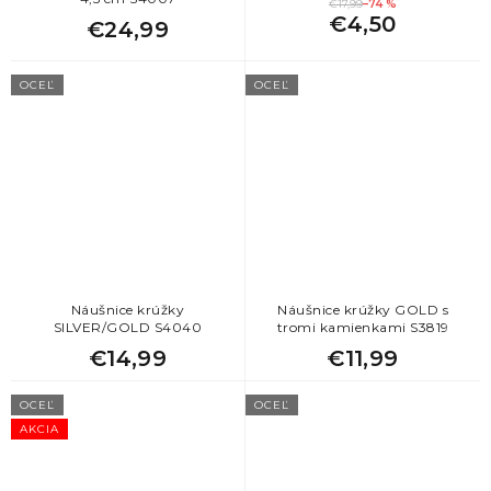
€17,99
–74 %
€4,50
€24,99
OCEĽ
OCEĽ
Náušnice krúžky
Náušnice krúžky GOLD s
SILVER/GOLD S4040
tromi kamienkami S3819
€14,99
€11,99
OCEĽ
OCEĽ
AKCIA