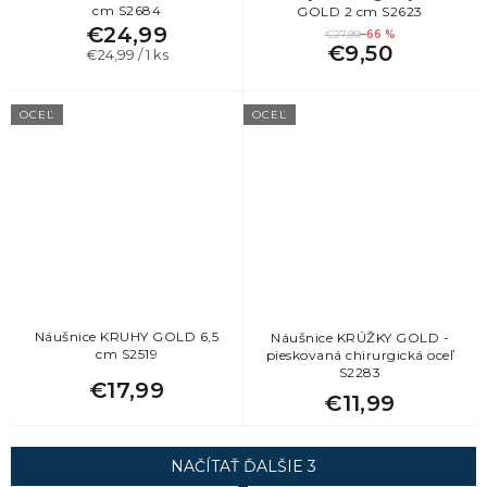
cm S2684
GOLD 2 cm S2623
€24,99
€27,99
–66 %
€9,50
Jednotková
€24,99 / 1 ks
cena:
OCEĽ
OCEĽ
Náušnice KRUHY GOLD 6,5
Náušnice KRÚŽKY GOLD -
cm S2519
pieskovaná chirurgická oceľ
S2283
€17,99
€11,99
NAČÍTAŤ ĎALŠIE 3