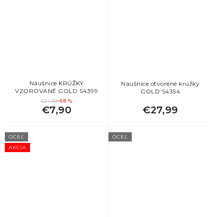
Náušnice KRÚŽKY
Náušnice otvorené krúžky
VZOROVANÉ GOLD S4399
GOLD S4354
€24,99
–68 %
€7,90
€27,99
OCEĽ
OCEĽ
AKCIA