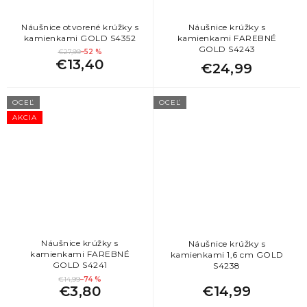
Náušnice otvorené krúžky s
Náušnice krúžky s
kamienkami GOLD S4352
kamienkami FAREBNÉ
GOLD S4243
€27,99
–52 %
€13,40
€24,99
OCEĽ
OCEĽ
AKCIA
Náušnice krúžky s
Náušnice krúžky s
kamienkami FAREBNÉ
kamienkami 1,6 cm GOLD
GOLD S4241
S4238
€14,99
–74 %
€3,80
€14,99