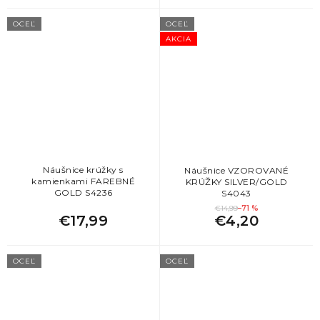
OCEĽ
OCEĽ
AKCIA
Náušnice krúžky s
Náušnice VZOROVANÉ
kamienkami FAREBNÉ
KRÚŽKY SILVER/GOLD
GOLD S4236
S4043
€14,99
–71 %
€17,99
€4,20
OCEĽ
OCEĽ