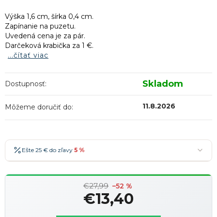
Výška 1,6 cm, šírka 0,4 cm.
Zapínanie na puzetu.
Uvedená cena je za pár.
Darčeková krabička za 1 €.
...čítať viac
Skladom
Dostupnosť:
11.8.2026
Môžeme doručiť do:
Ešte 25 € do zľavy
5 %
25 €
-5 %
→
€27,99
36 €
-7 %
–52 %
→
€13,40
47 €
-10 %
→
Najobľúbenejšia
Jednotková