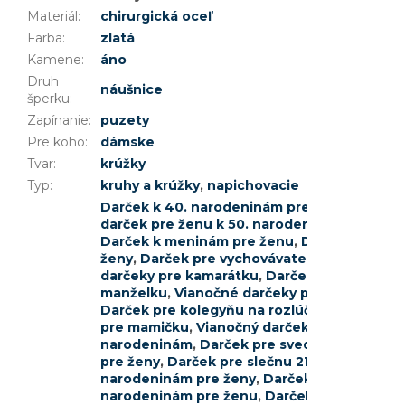
Materiál
:
chirurgická oceľ
Farba
:
zlatá
Kamene
:
áno
Druh
náušnice
šperku
:
Zapínanie
:
puzety
Pre koho
:
dámske
Tvar
:
krúžky
Typ
:
kruhy a krúžky
,
napichovacie
Darček k 40. narodeninám pre ženu
,
Darček
darček pre ženu k 50. narodeninám
,
Darček 
Darček k meninám pre ženu
,
Darček pre uči
ženy
,
Darček pre vychovávateľku
,
Vianočné 
darčeky pre kamarátku
,
Darček k promócii p
manželku
,
Vianočné darčeky pre priateľku
,
D
Darček pre kolegyňu na rozlúčku
,
Darček pr
pre mamičku
,
Vianočný darček pre svokru
,
D
narodeninám
,
Darček pre svedkyňu
,
Darček 
pre ženy
,
Darček pre slečnu 21 rokov
,
Darček
narodeninám pre ženy
,
Darček k 33. narode
narodeninám pre ženu
,
Darček pre tetu
,
Dar