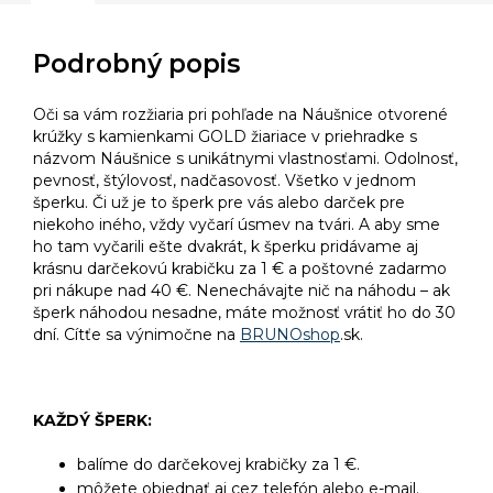
Podrobný popis
Oči sa vám rozžiaria pri pohľade na Náušnice otvorené
krúžky s kamienkami GOLD žiariace v priehradke s
názvom Náušnice s unikátnymi vlastnosťami. Odolnosť,
pevnosť, štýlovosť, nadčasovosť. Všetko v jednom
šperku. Či už je to šperk pre vás alebo darček pre
niekoho iného, vždy vyčarí úsmev na tvári. A aby sme
ho tam vyčarili ešte dvakrát, k šperku pridávame aj
krásnu darčekovú krabičku za 1 € a poštovné zadarmo
pri nákupe nad 40 €. Nenechávajte nič na náhodu – ak
šperk náhodou nesadne, máte možnosť vrátiť ho do 30
dní. Cítťe sa výnimočne na
BRUNOshop
.sk.
KAŽDÝ ŠPERK:
balíme do darčekovej krabičky za 1 €.
môžete objednať aj cez telefón alebo e-mail.