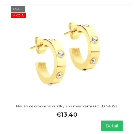
OCEĽ
AKCIA
Náušnice otvorené krúžky s kamienkami GOLD S4352
€13,40
Detail