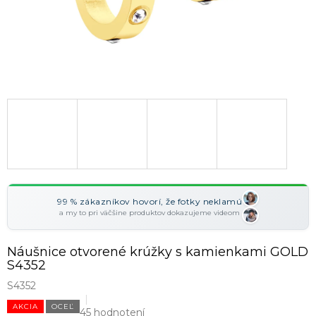
99 % zákazníkov hovorí, že fotky neklamú
a my to pri väčšine produktov dokazujeme videom
Náušnice otvorené krúžky s kamienkami GOLD
S4352
S4352
AKCIA
OCEĽ
45 hodnotení