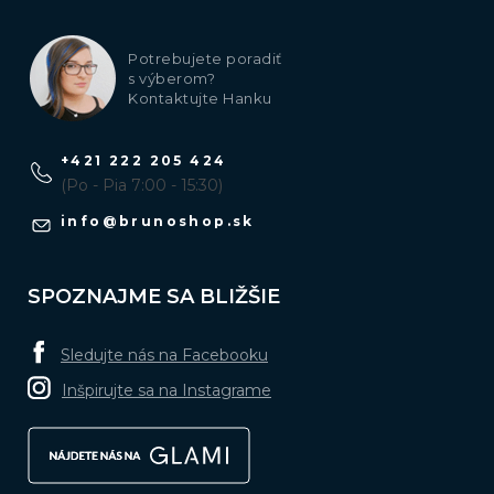
Potrebujete poradiť
s výberom?
Kontaktujte Hanku
+421 222 205 424
(Po - Pia 7:00 - 15:30)
info
@
brunoshop.sk
SPOZNAJME SA BLIŽŠIE
Sledujte nás na Facebooku
Inšpirujte sa na Instagrame