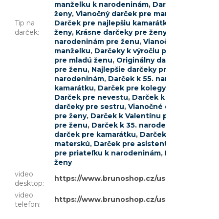
manželku k narodeninám
,
Darček pre slečn
ženy
,
Vianočný darček pre mamičku
,
Darček 
Tip na
Darček pre najlepšiu kamarátku
,
Darček pre 
darček
:
ženy
,
Krásne darčeky pre ženy
,
Darček pre s
narodeninám pre ženu
,
Vianočné darčeky p
manželku
,
Darčeky k výročiu pre ženy
,
Najle
pre mladú ženu
,
Originálny darček pre mam
pre ženu
,
Najlepšie darčeky pre priateľku
,
Da
narodeninám
,
Darček k 55. narodeninám pr
kamarátku
,
Darček pre kolegyňu
,
Darček k 
Darček pre nevestu
,
Darček k narodeninám 
darčeky pre sestru
,
Vianočné darčeky pre k
pre ženy
,
Darček k Valentínu pre ženu
,
Vtip
pre ženu
,
Darček k 35. narodeninám pre že
darček pre kamarátku
,
Darček pre dospelú 
materskú
,
Darček pre asistentku
,
Originálny
pre priateľku k narodeninám
,
Darček pre pri
ženy
video
https://www.brunoshop.cz/user/documents
desktop
:
video
https://www.brunoshop.cz/user/document
telefon
: