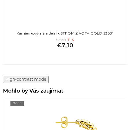
Kamienkový náhrdelník STROM ŽIVOTA GOLD S3831
€24,99
–71 %
€7,10
High-contrast mode
Mohlo by Vás zaujímať
OCEĽ