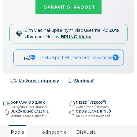
58 €
-15 %
→
cena:
SPRAVIŤ SI RADOSŤ
Zľavy je možné kombinovať
?
Čím viac nakúpite, tým viac ušetríte. Až
20%
zľava
pre členov
BRUNO Klubu
.
Platba po tretinách bez navýšenia
?
Možnosti dopravy
DOPRAVA OD 2,90 €
NESEDÍ VEĽKOSŤ?
Bez výčitiek, bez starostí
Vymeníme s úsmevom
UDRŽATEĽNÉ BALENIE
ODOSIELAME IHNEĎ
Šetríme obaly aj planétu
Do 13 h v pracovný deň
Popis
Hodnotenie
Diskusia