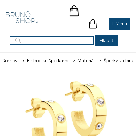
Prejsť
na
NÁKUPNÝ
obsah
KOŠÍK
NÁKUPNÝ
KOŠÍK
Hľadať
Domov
E-shop so šperkami
Materiál
Šperky z chirur