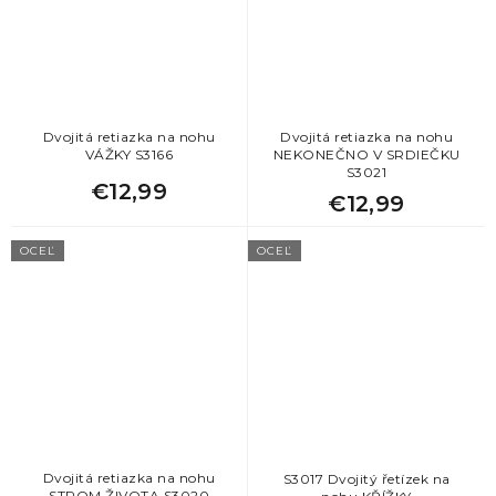
Dvojitá retiazka na nohu
Dvojitá retiazka na nohu
VÁŽKY S3166
NEKONEČNO V SRDIEČKU
S3021
€12,99
€12,99
OCEĽ
OCEĽ
Dvojitá retiazka na nohu
S3017 Dvojitý řetízek na
STROM ŽIVOTA S3020