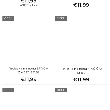
€11,99
€11,99
Jednotková
€11,99 / 1 ks
cena:
OCEĽ
OCEĽ
Retiazka na nohu STROM
Retiatka na nohu MAČIČKY
ŽIVOTA S3168
S3167
€11,99
€11,99
OCEĽ
OCEĽ