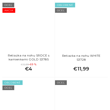
OCEĽ
OBĽÚBENÉ
AKCIA
OCEĽ
Retiazka na nohu SRDCE s
Retiazka na nohu WHITE
kamienkami GOLD S3785
S3728
€12,99
–69 %
€4
€11,99
OBĽÚBENÉ
OCEĽ
OCEĽ