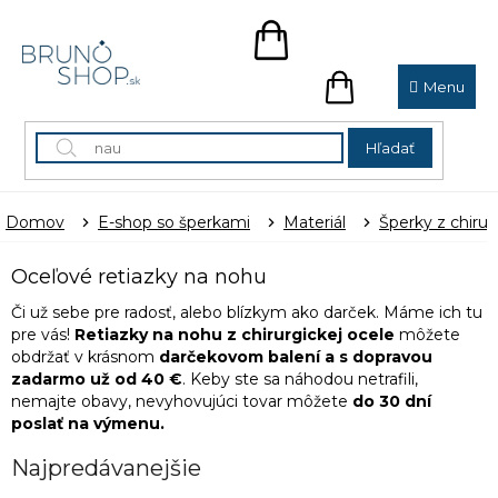
Prejsť
na
NÁKUPNÝ
obsah
KOŠÍK
NÁKUPNÝ
KOŠÍK
Hľadať
Domov
E-shop so šperkami
Materiál
Šperky z chirur
Oceľové retiazky na nohu
Či už sebe pre radosť, alebo blízkym ako darček. Máme ich tu
pre vás!
Retiazky na nohu z chirurgickej ocele
môžete
obdržať v krásnom
darčekovom balení a s dopravou
zadarmo už od 40 €
. Keby ste sa náhodou netrafili,
nemajte obavy, nevyhovujúci tovar môžete
do 30 dní
poslať na výmenu.
Najpredávanejšie