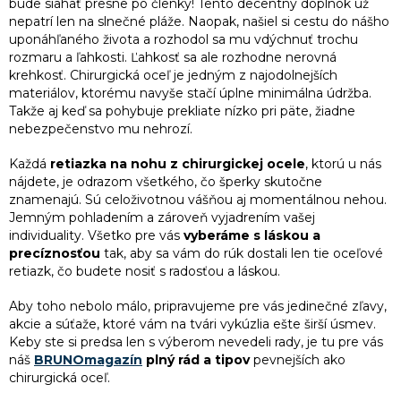
e
bude siahať presne po členky! Tento decentný doplnok už
e
p
nepatrí len na slnečné pláže. Naopak, našiel si cestu do nášho
r
uponáhľaného života a rozhodol sa mu vdýchnuť trochu
v
rozmaru a ľahkosti. Ľahkosť sa ale rozhodne nerovná
k
krehkosť. Chirurgická oceľ je jedným z najodolnejších
y
materiálov, ktorému navyše stačí úplne minimálna údržba.
v
Takže aj keď sa pohybuje prekliate nízko pri päte, žiadne
ý
nebezpečenstvo mu nehrozí.
p
i
Každá
retiazka na nohu z chirurgickej ocele
, ktorú u nás
s
nájdete, je odrazom všetkého, čo šperky skutočne
u
znamenajú. Sú celoživotnou vášňou aj momentálnou nehou.
Jemným pohladením a zároveň vyjadrením vašej
individuality. Všetko pre vás
vyberáme s láskou a
precíznosťou
tak, aby sa vám do rúk dostali len tie oceľové
retiazk, čo budete nosiť s radosťou a láskou.
Aby toho nebolo málo, pripravujeme pre vás jedinečné zľavy,
akcie a súťaže, ktoré vám na tvári vykúzlia ešte širší úsmev.
Keby ste si predsa len s výberom nevedeli rady, je tu pre vás
náš
BRUNOmagazín
plný rád a tipov
pevnejších ako
chirurgická oceľ.