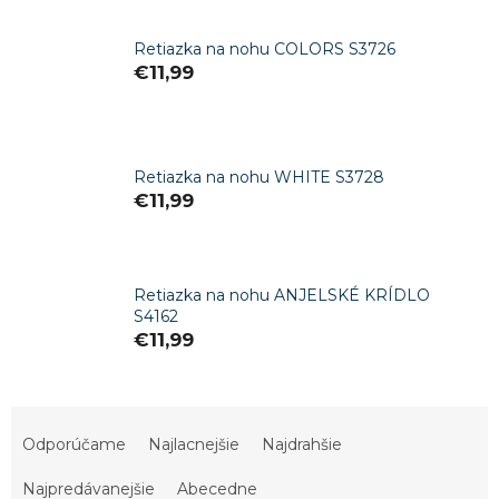
Retiazka na nohu COLORS S3726
€11,99
Retiazka na nohu WHITE S3728
€11,99
Retiazka na nohu ANJELSKÉ KRÍDLO
S4162
€11,99
R
a
Odporúčame
Najlacnejšie
Najdrahšie
d
e
Najpredávanejšie
Abecedne