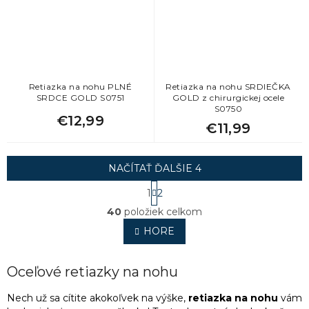
Retiazka na nohu PLNÉ
Retiazka na nohu SRDIEČKA
SRDCE GOLD S0751
GOLD z chirurgickej ocele
S0750
€12,99
€11,99
NAČÍTAŤ ĎALŠIE 4
S
1
2
t
O
r
40
položiek celkom
v
á
l
HORE
n
á
k
o
d
v
a
Oceľové retiazky na nohu
a
c
n
i
Nech už sa cítite akokoľvek na výške,
retiazka na nohu
vám
i