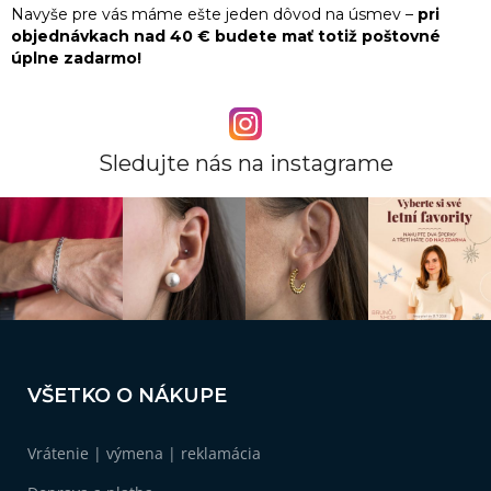
Navyše pre vás máme ešte jeden dôvod na úsmev –
pri
objednávkach nad 40 € budete mať totiž poštovné
úplne zadarmo!
Sledujte nás na instagrame
Z
á
VŠETKO O NÁKUPE
p
ä
Vrátenie | výmena | reklamácia
t
i