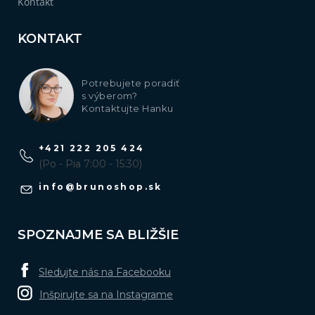
Kontakt
KONTAKT
Potrebujete poradiť
s výberom?
Kontaktujte Hanku
+421 222 205 424
(Po - Pia 7:00 - 15:30)
info
@
brunoshop.sk
SPOZNAJME SA BLIŽŠIE
Sledujte nás na Facebooku
Inšpirujte sa na Instagrame