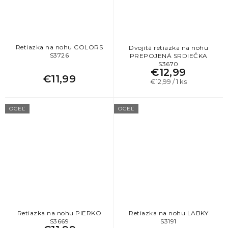
Retiazka na nohu COLORS
Dvojitá retiazka na nohu
S3726
PREPOJENÁ SRDIEČKA
S3670
€12,99
€11,99
Jednotková
€12,99 / 1 ks
cena:
OCEĽ
OCEĽ
Retiazka na nohu PIERKO
Retiazka na nohu LABKY
S3669
S3191