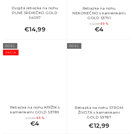
Dvojitá retiazka na nohu
Retiazka na nohu
PLNÉ SRDIEČKO GOLD
NEKONEČNO s kamienkami
S4097
GOLD S3791
€12,99
–69 %
€14,99
€4
OCEĽ
OCEĽ
AKCIA
Retiazka na nohu KRÍŽIK s
Retiazka na nohu STROM
kamienkami GOLD S3789
ŽIVOTA s kamienkami
GOLD S3787
€12,99
–69 %
€4
€12,99