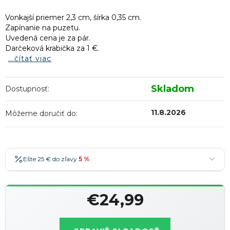
Vonkajší priemer 2,3 cm, šírka 0,35 cm.
Zapínanie na puzetu.
Uvedená cena je za pár.
Darčeková krabička za 1 €.
...čítať viac
Skladom
Dostupnosť:
11.8.2026
Môžeme doručiť do:
Ešte 25 € do zľavy
5 %
25 €
-5 %
→
€24,99
36 €
-7 %
→
Jednotková
47 €
-10 %
→
Najobľúbenejšia
cena: