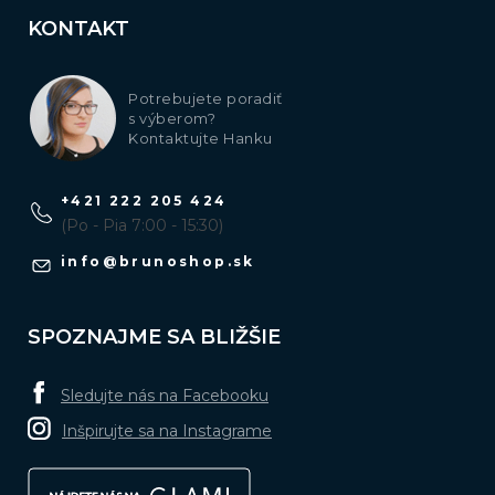
KONTAKT
Potrebujete poradiť
s výberom?
Kontaktujte Hanku
+421 222 205 424
(Po - Pia 7:00 - 15:30)
info
@
brunoshop.sk
SPOZNAJME SA BLIŽŠIE
Sledujte nás na Facebooku
Inšpirujte sa na Instagrame