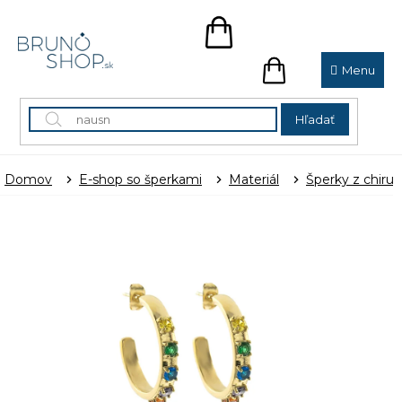
Prejsť
na
NÁKUPNÝ
obsah
KOŠÍK
NÁKUPNÝ
KOŠÍK
Hľadať
Domov
E-shop so šperkami
Materiál
Šperky z chirur