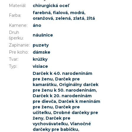
Materiál
:
chirurgická oceľ
farebná
,
fialová
,
modrá
,
Farba
:
oranžová
,
zelená
,
zlatá
,
žltá
Kamene
:
áno
Druh
náušnice
šperku
:
Zapínanie
:
puzety
Pre koho
:
dámske
Tvar
:
krúžky
Typ
:
visiace
Darček k 40. narodeninám
pre ženu
,
Darček pre
kamarátku
,
Originálny darček
pre ženu k 50. narodeninám
,
Darček k 20. narodeninám
pre dievča
,
Darček k meninám
pre ženu
,
Darček pre
učiteľku
,
Drobné darčeky pre
ženy
,
Darček pre
vychovávateľku
,
Vianočné
darčeky pre babičku
,