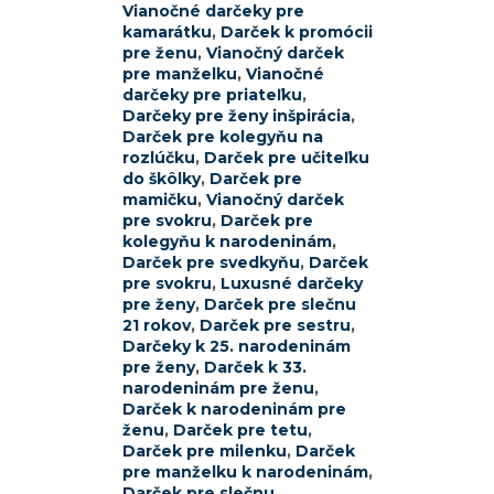
Vianočné darčeky pre
kamarátku
,
Darček k promócii
pre ženu
,
Vianočný darček
pre manželku
,
Vianočné
darčeky pre priateľku
,
Darčeky pre ženy inšpirácia
,
Darček pre kolegyňu na
rozlúčku
,
Darček pre učiteľku
do škôlky
,
Darček pre
mamičku
,
Vianočný darček
pre svokru
,
Darček pre
kolegyňu k narodeninám
,
Darček pre svedkyňu
,
Darček
pre svokru
,
Luxusné darčeky
pre ženy
,
Darček pre slečnu
21 rokov
,
Darček pre sestru
,
Darčeky k 25. narodeninám
pre ženy
,
Darček k 33.
narodeninám pre ženu
,
Darček k narodeninám pre
ženu
,
Darček pre tetu
,
Darček pre milenku
,
Darček
pre manželku k narodeninám
,
Darček pre slečnu
,