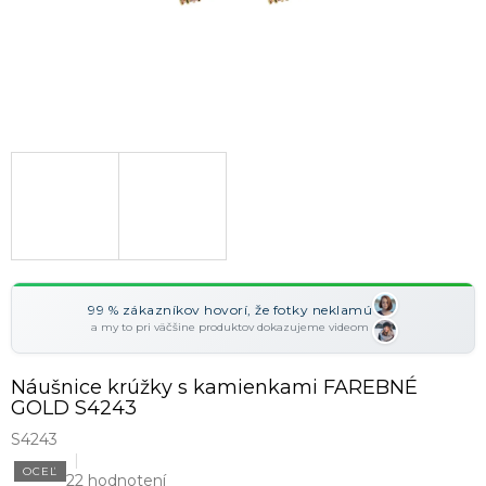
99 % zákazníkov hovorí, že fotky neklamú
a my to pri väčšine produktov dokazujeme videom
Náušnice krúžky s kamienkami FAREBNÉ
GOLD S4243
S4243
OCEĽ
22 hodnotení