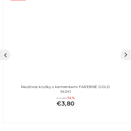
Náušnice krúžky s kamienkami FAREBNÉ GOLD
S4241
€14,99
–74 %
€3,80