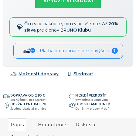
SPRAVIŤ SI RADOSŤ
58 €
-15 %
→
Zľavy je možné kombinovať
?
Čím viac nakúpite, tým viac ušetríte. Až
20%
zľava
pre členov
BRUNO Klubu
.
Platba po tretinách bez navýšenia
?
Možnosti dopravy
DOPRAVA OD 2,90 €
NESEDÍ VEĽKOSŤ?
Bez výčitiek, bez starostí
Vymeníme s úsmevom
UDRŽATEĽNÉ BALENIE
ODOSIELAME IHNEĎ
Šetríme obaly aj planétu
Do 13 h v pracovný deň
Popis
Hodnotenie
Diskusia