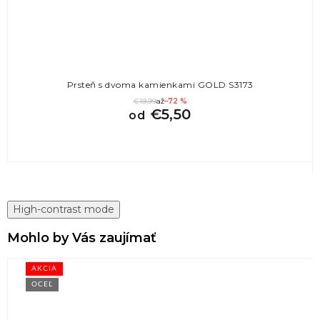
Prsteň s dvoma kamienkami GOLD S3173
€19,99
až
–72 %
€5,50
od
High-contrast mode
Mohlo by Vás zaujímať
AKCIA
OCEĽ