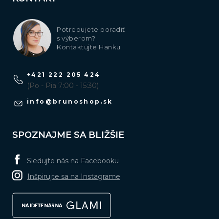
Potrebujete poradiť
s výberom?
Kontaktujte Hanku
+421 222 205 424
(Po - Pia 7:00 - 15:30)
info
@
brunoshop.sk
SPOZNAJME SA BLIŽŠIE
Sledujte nás na Facebooku
Inšpirujte sa na Instagrame