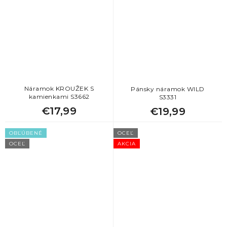
Náramok KROUŽEK S
Pánsky náramok WILD
kamienkami S3662
S3331
€17,99
€19,99
OBĽÚBENÉ
OCEĽ
OCEĽ
AKCIA