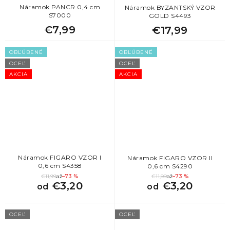
Náramok PANCR 0,4 cm
Náramok BYZANTSKÝ VZOR
S7000
GOLD S4493
€7,99
€17,99
OBĽÚBENÉ
OBĽÚBENÉ
OCEĽ
OCEĽ
AKCIA
AKCIA
Náramok FIGARO VZOR I
Náramok FIGARO VZOR II
0,6 cm S4358
0,6 cm S4290
€11,99
až
–73 %
€11,99
až
–73 %
€3,20
€3,20
od
od
OCEĽ
OCEĽ