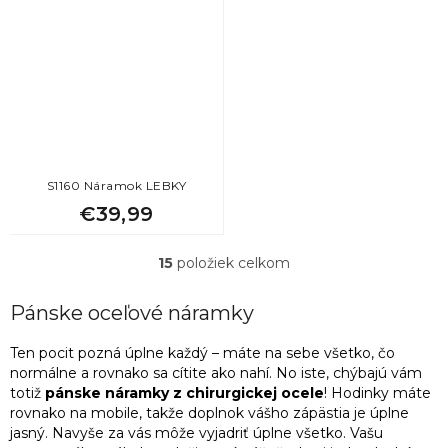
S1160 Náramok LEBKY
€39,99
15
položiek celkom
O
v
l
Pánske oceľové náramky
á
d
Ten pocit pozná úplne každý – máte na sebe všetko, čo
a
normálne a rovnako sa cítite ako nahí. No iste, chýbajú vám
c
totiž
pánske náramky z chirurgickej ocele
! Hodinky máte
i
rovnako na mobile, takže doplnok vášho zápästia je úplne
e
jasný. Navyše za vás môže vyjadriť úplne všetko. Vašu
p