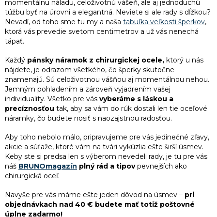
momentálnu náladu, celoživotnú vášeň, ale aj jednoduchú
r
túžbu byť na úrovni a elegantná. Neviete si ale rady s dĺžkou?
v
Nevadí, od toho sme tu my a naša
tabuľka veľkosti šperkov
,
k
ktorá vás prevedie svetom centimetrov a už vás nenechá
y
tápať.
v
ý
Každý
pánsky náramok z chirurgickej ocele,
ktorý u nás
p
nájdete, je odrazom všetkého, čo šperky skutočne
i
s
znamenajú. Sú celoživotnou vášňou aj momentálnou nehou.
u
Jemným pohladením a zároveň vyjadrením vašej
individuality. Všetko pre vás
vyberáme s láskou a
precíznosťou
tak, aby sa vám do rúk dostali len tie oceľové
náramky, čo budete nosiť s naozajstnou radosťou.
Aby toho nebolo málo, pripravujeme pre vás jedinečné zľavy,
akcie a súťaže, ktoré vám na tvári vykúzlia ešte širší úsmev.
Keby ste si predsa len s výberom nevedeli rady, je tu pre vás
náš
BRUNOmagazín
plný rád a tipov
pevnejších ako
chirurgická oceľ.
Navyše pre vás máme ešte jeden dôvod na úsmev –
pri
objednávkach nad 40 € budete mať totiž poštovné
úplne zadarmo!