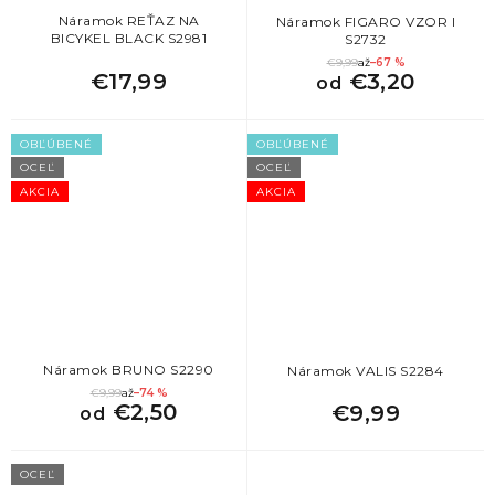
Náramok REŤAZ NA
Náramok FIGARO VZOR I
BICYKEL BLACK S2981
S2732
€9,99
až
–67 %
€17,99
€3,20
od
OBĽÚBENÉ
OBĽÚBENÉ
OCEĽ
OCEĽ
AKCIA
AKCIA
Náramok BRUNO S2290
Náramok VALIS S2284
€9,99
až
–74 %
€2,50
€9,99
od
OCEĽ