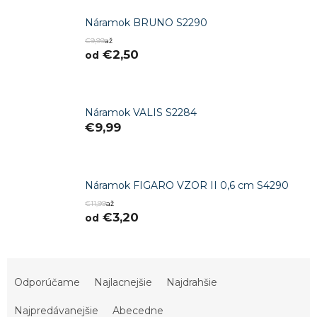
Náramok BRUNO S2290
€9,99
až
€2,50
od
Náramok VALIS S2284
€9,99
Náramok FIGARO VZOR II 0,6 cm S4290
€11,99
až
€3,20
od
R
a
Odporúčame
Najlacnejšie
Najdrahšie
d
e
Najpredávanejšie
Abecedne