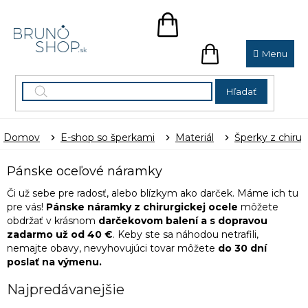
Prejsť
na
NÁKUPNÝ
obsah
KOŠÍK
NÁKUPNÝ
KOŠÍK
Hľadať
Domov
E-shop so šperkami
Materiál
Šperky z chirur
Pánske oceľové náramky
Či už sebe pre radosť, alebo blízkym ako darček. Máme ich tu
pre vás!
Pánske náramky z chirurgickej ocele
môžete
obdržať v krásnom
darčekovom balení a s dopravou
zadarmo už od 40 €
. Keby ste sa náhodou netrafili,
nemajte obavy, nevyhovujúci tovar môžete
do 30 dní
poslať na výmenu.
Najpredávanejšie