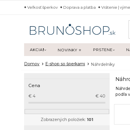
Prejsť
Veľkosť šperkov
Doprava a platba
Vrátenie | výme
na
obsah
AKCIA❗
PRSTENE
N
NOVINKY ⭐
Domov
E-shop so šperkami
Náhrdelníky
B
Náhrd
o
Cena
č
Náhrdel
n
podľa 
€
4
€
40
ý
p
a
Zobrazených položiek:
101
n
e