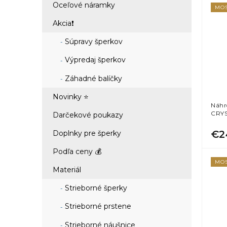
Oceľové náramky
MO
Akcia❗
Súpravy šperkov
Výpredaj šperkov
Záhadné balíčky
Novinky ⭐
Náhr
CRY
Darčekové poukazy
€2
Doplnky pre šperky
Podľa ceny 💰
MO
Materiál
Strieborné šperky
Strieborné prstene
Strieborné náušnice