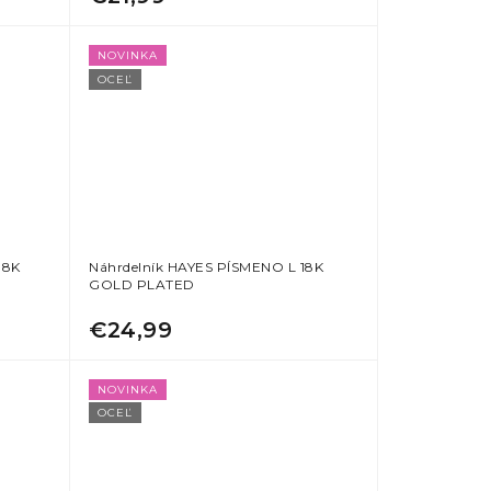
NOVINKA
OCEĽ
18K
Náhrdelník HAYES PÍSMENO L 18K
GOLD PLATED
€24,99
NOVINKA
OCEĽ