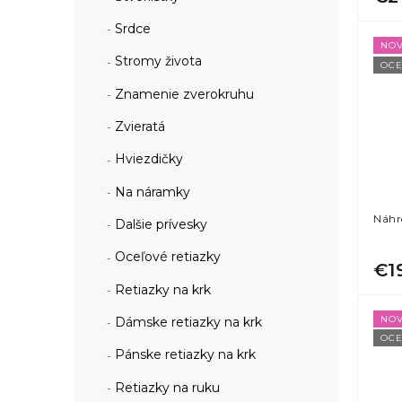
Srdce
NOV
Stromy života
OCE
Znamenie zverokruhu
Zvieratá
Hviezdičky
Na náramky
Náhr
Dalšie prívesky
Oceľové retiazky
€1
Retiazky na krk
NOV
Dámske retiazky na krk
OCE
Pánske retiazky na krk
Retiazky na ruku