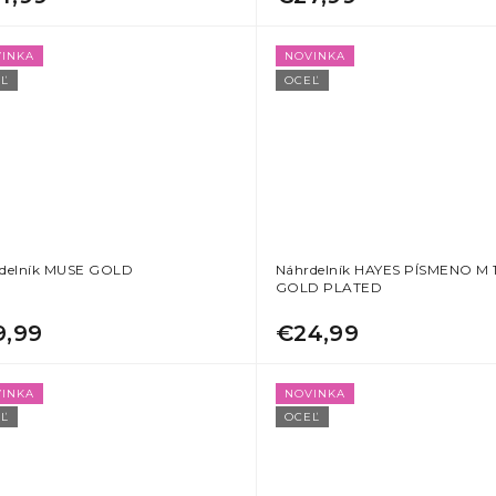
INKA
NOVINKA
Ľ
OCEĽ
delník MUSE GOLD
Náhrdelník HAYES PÍSMENO M 
GOLD PLATED
9,99
€24,99
INKA
NOVINKA
Ľ
OCEĽ