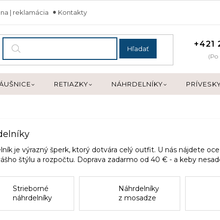
na | reklamácia
Kontakty
+421 
Hľadať
(Po 
ÁUŠNICE
RETIAZKY
NÁHRDELNÍKY
PRÍVESK
elníky
ník je výrazný šperk, ktorý dotvára celý outfit. U nás nájdete oc
vášho štýlu a rozpočtu. Doprava zadarmo od 40 € - a keby nesa
Strieborné
Náhrdelníky
náhrdelníky
z mosadze