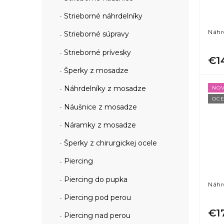
Strieborné náhrdelníky
Náhr
Strieborné súpravy
Strieborné prívesky
€1
Šperky z mosadze
Náhrdelníky z mosadze
NOV
OCE
Náušnice z mosadze
Náramky z mosadze
Šperky z chirurgickej ocele
Piercing
Piercing do pupka
Náhr
Piercing pod perou
€1
Piercing nad perou