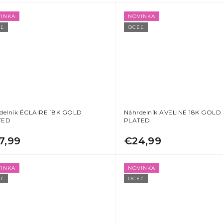
INKA
NOVINKA
Ľ
OCEĽ
delník ÉCLAIRE 18K GOLD
Náhrdelník AVELINE 18K GOLD
TED
PLATED
7,99
€24,99
INKA
NOVINKA
Ľ
OCEĽ