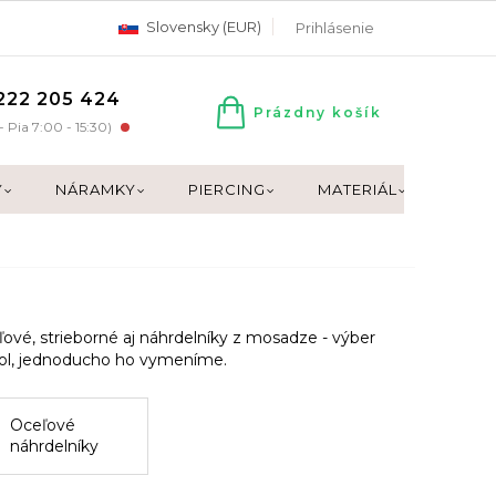
Slovensky (EUR)
Prihlásenie
222 205 424
Prázdny košík
NÁKUPNÝ
- Pia 7:00 - 15:30)
KOŠÍK
Y
NÁRAMKY
PIERCING
MATERIÁL
DARČ
eľové, strieborné aj náhrdelníky z mosadze - výber
dol, jednoducho ho vymeníme.
Oceľové
náhrdelníky