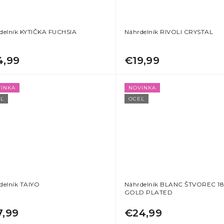
delník KYTIČKA FUCHSIA
Náhrdelník RIVOLI CRYSTAL
4,99
€19,99
INKA
NOVINKA
Ľ
OCEĽ
delník TAIYO
Náhrdelník BLANC ŠTVOREC 1
GOLD PLATED
7,99
€24,99