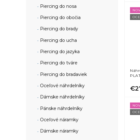
Piercing do nosa
NOV
Piercing do obočia
OCE
Piercing do brady
Piercing do ucha
Piercing do jazyka
Piercing do tváre
Náhr
Piercing do bradaviek
PLA
Oceľové náhrdelníky
€2
Dámske náhrdelníky
NOV
Pánske náhrdelníky
OCE
Oceľové náramky
Dámske náramky