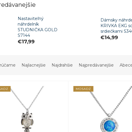
redávanejšie
Nastaviteľný
Dámsky náhrde
náhrdelník
KRIVKA EKG s
STUDNIČKA GOLD
srdiečkami S34
S7144
€14,99
€17,99
rúčame
Najlacnejšie
Najdrahšie
Najpredávanejšie
Abec
SADZ
MOSADZ