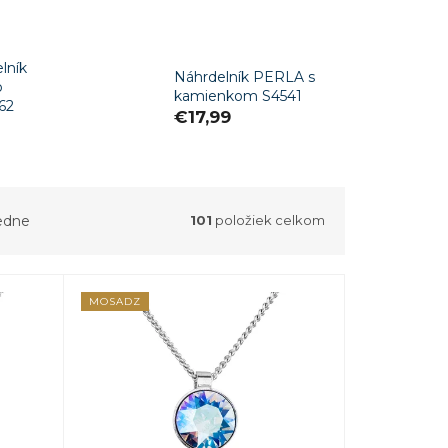
lník
Náhrdelník PERLA s
o
kamienkom S4541
62
€17,99
edne
101
položiek celkom
MOSADZ