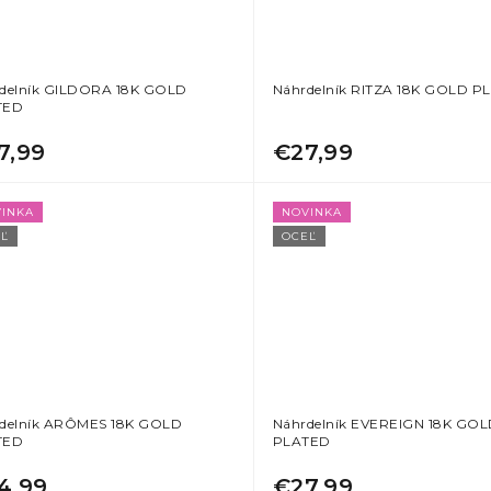
delník GILDORA 18K GOLD
Náhrdelník RITZA 18K GOLD P
TED
7,99
€27,99
INKA
NOVINKA
Ľ
OCEĽ
delník ARÔMES 18K GOLD
Náhrdelník EVEREIGN 18K GO
TED
PLATED
4,99
€27,99