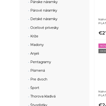
Pánske náramky
Párové náramky
Detské náramky
Náhr
PLA
Oceľové prívesky
€2
Kríže
Madony
NOV
OCE
Anjeli
Pentagramy
Písmená
Pre dvoch
Šport
Náhr
PLA
Thorova kladivá
€2
Štvorlístky