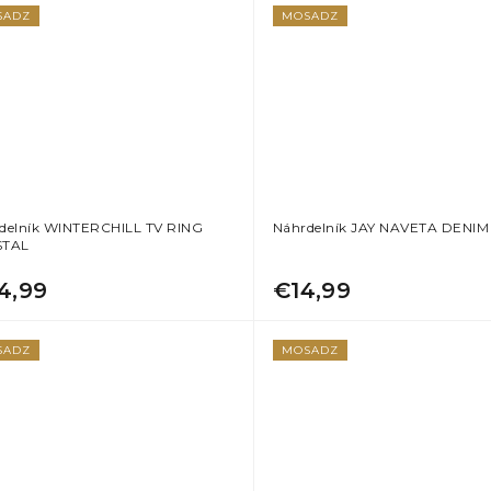
SADZ
MOSADZ
delník WINTERCHILL TV RING
Náhrdelník JAY NAVETA DENIM
STAL
4,99
€14,99
SADZ
MOSADZ