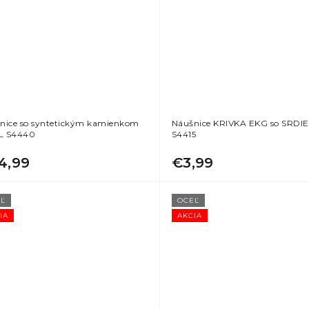
nice so syntetickým kamienkom
Náušnice KRIVKA EKG so SRD
L S4440
S4415
4,99
€3,99
Ľ
OCEĽ
IA
AKCIA