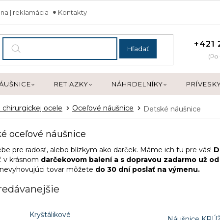
na | reklamácia
Kontakty
+421 
Hľadať
(Po 
ÁUŠNICE
RETIAZKY
NÁHRDELNÍKY
PRÍVESK
 chirurgickej ocele
Oceľové náušnice
Detské náušnice
é oceľové náušnice
ebe pre radosť, alebo blízkym ako darček. Máme ich tu pre vás!
D
ť v krásnom
darčekovom balení a s dopravou zadarmo už od
 nevyhovujúci tovar môžete
do 30 dní poslať na výmenu.
redávanejšie
Kryštálikové
Náušnice KRÚ