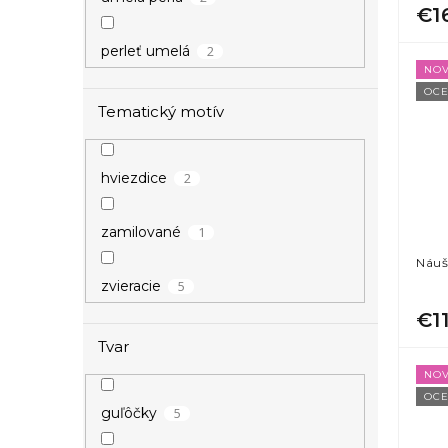
o
€1
39
strieborná
v
2
perleť umelá
NOV
1
zelená
OCE
Tematický motív
11
zlatá
2
hviezdice
1
žltá
1
zamilované
Náuš
5
zvieracie
€1
Tvar
NOV
OCE
5
guľôčky