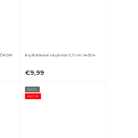
IEČKOM
Kryštálikové náušnice 0,7 cm S4304
€9,99
OCEĽ
AKCIA