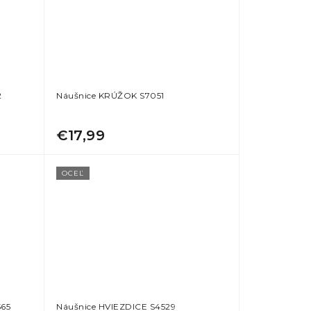
2
Náušnice KRÚŽOK S7051
€17,99
OCEĽ
565
Náušnice HVIEZDICE S4529