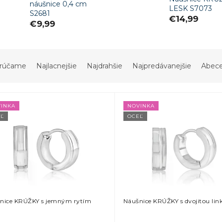
náušnice 0,4 cm
LESK S7073
S2681
€14,99
€9,99
rúčame
Najlacnejšie
Najdrahšie
Najpredávanejšie
Abec
INKA
NOVINKA
Ľ
OCEĽ
nice KRÚŽKY s jemným rytím
Náušnice KRÚŽKY s dvojitou lin