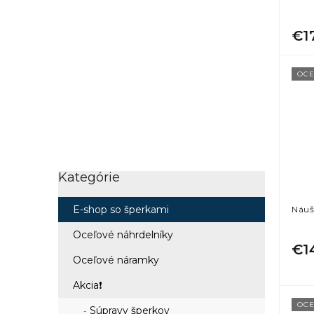
€1
OCE
Kategórie
Preskočiť
kategórie
E-shop so šperkami
Náuš
Oceľové náhrdelníky
€1
Oceľové náramky
Akcia❗
OCE
Súpravy šperkov