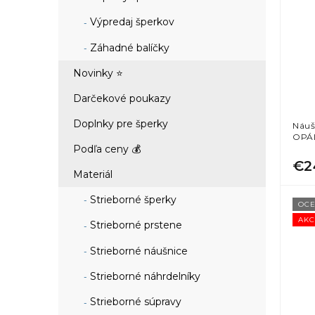
Výpredaj šperkov
Záhadné balíčky
Novinky ⭐
Darčekové poukazy
Doplnky pre šperky
Náuš
OPÁ
Podľa ceny 💰
€2
Materiál
Strieborné šperky
OCE
AKC
Strieborné prstene
Strieborné náušnice
Strieborné náhrdelníky
Strieborné súpravy