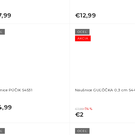
7,99
€12,99
Ľ
OCEĽ
AKCIA
nice PÚČIK S4531
Náušnice GUĽÔČKA 0,3 cm S4
4,99
€7,99
–74 %
€2
Ľ
OCEĽ