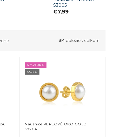
S3005
€7,99
edne
54
položiek celkom
NOVINKA
OCEĽ
kou
Náušnice PERLOVÉ OKO GOLD
S7204