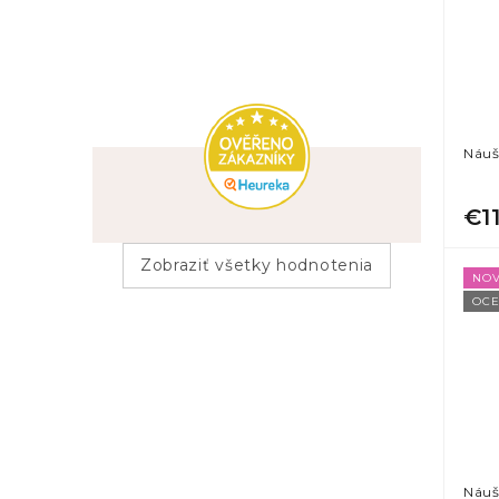
Náuš
€1
Zobraziť všetky hodnotenia
NOV
OCE
Náuš