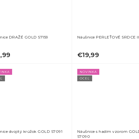
nice DRAŽÉ GOLD S7159
Náušnice PERLEŤOVÉ SRDCE II
1,99
€19,99
INKA
NOVINKA
Ľ
OCEĽ
nice dvojitý krúžok GOLD S7091
Náušnice s hadím vzorom GOL
S7090