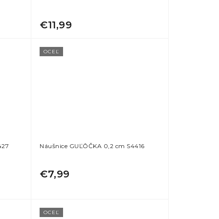
€11,99
OCEĽ
427
Náušnice GUĽÔČKA 0,2 cm S4416
€7,99
OCEĽ