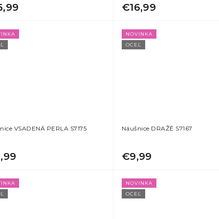
6,99
€16,99
INKA
NOVINKA
Ľ
OCEĽ
nice VSADENÁ PERLA S7175
Náušnice DRAŽÉ S7167
1,99
€9,99
INKA
NOVINKA
Ľ
OCEĽ