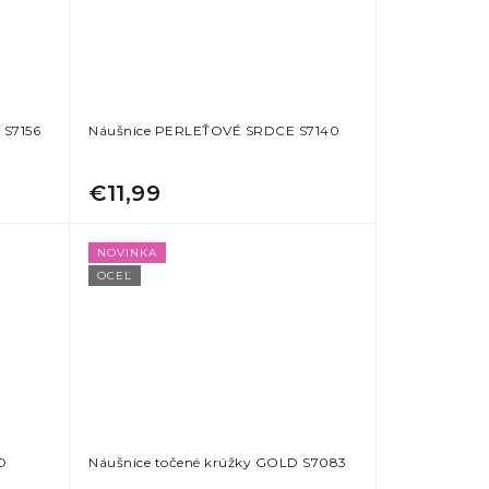
 S7156
Náušnice PERLEŤOVÉ SRDCE S7140
€11,99
NOVINKA
OCEĽ
D
Náušnice točené krúžky GOLD S7083