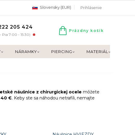
Slovensky (EUR)
Prihlásenie
222 205 424
Prázdny košík
NÁKUPNÝ
- Pia 7:00 - 15:30)
KOŠÍK
Y
NÁRAMKY
PIERCING
MATERIÁL
DARČ
etské náušnice z chirurgickej ocele
môžete
 40 €
. Keby ste sa náhodou netrafili, nemajte
ŽKY
Náušnice HVIEZDY