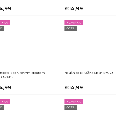
4,99
€14,99
INKA
NOVINKA
Ľ
OCEĽ
nice s kladivkovým efektom
Náušnice KRÚŽKY LESK S7073
D S7082
4,99
€14,99
INKA
NOVINKA
Ľ
OCEĽ