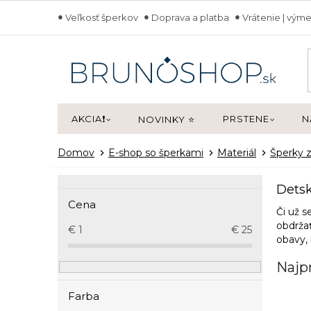
Prejsť
Veľkosť šperkov
Doprava a platba
Vrátenie | výme
na
obsah
AKCIA❗
PRSTENE
N
NOVINKY ⭐
Domov
E-shop so šperkami
Materiál
Šperky z
B
Detsk
o
Cena
č
Či už s
n
obdrža
€
1
€
25
obavy,
ý
p
Najp
a
n
Farba
e