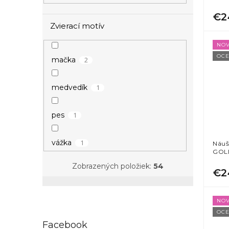
€2
Zvierací motív
NOV
OCE
2
mačka
1
medvedík
1
pes
1
vážka
Náuš
GOL
Zobrazených položiek:
54
€2
NOV
OCE
Facebook