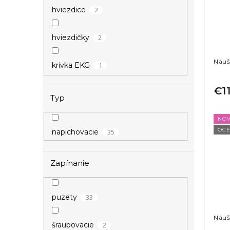
2
hviezdice
2
hviezdičky
Náuš
1
krivka EKG
€1
1
kvietky
Typ
NOV
2
srdce
OCE
35
napichovacie
Zapínanie
33
puzety
Náuš
2
šraubovacie