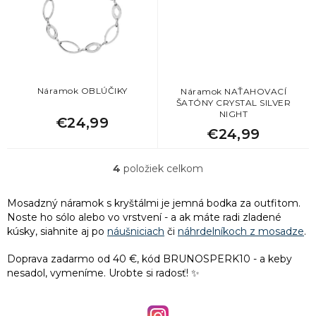
Náramok OBLÚČIKY
Náramok NAŤAHOVACÍ
ŠATÓNY CRYSTAL SILVER
NIGHT
€24,99
€24,99
4
položiek celkom
O
v
l
Mosadzný náramok s kryštálmi je jemná bodka za outfitom.
á
Noste ho sólo alebo vo vrstvení - a ak máte radi zladené
d
kúsky, siahnite aj po
náušniciach
či
náhrdelníkoch z mosadze
.
a
c
Doprava zadarmo od 40 €, kód BRUNOSPERK10 - a keby
i
nesadol, vymeníme. Urobte si radosť! ✨
e
p
r