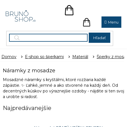
Prejsť
na
NÁKUPNÝ
obsah
KOŠÍK
NÁKUPNÝ
KOŠÍK
Hľadať
Domov
E-shop so šperkami
Materiál
Šperky z mosa
Náramky z mosadze
Mosadzné náramky s kryštálmi, ktoré rozžiaria každé
zápästie. ✨ Ľahké, jemné a ako stvorené na každý deň. Od
decentných kúskov po výraznejšie ozdoby - nájdite si ten svoj
a urobte si radosť.
Najpredávanejšie