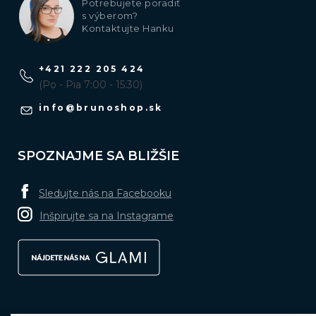
Potrebujete poradiť
s výberom?
Kontaktujte Hanku
+421 222 205 424
(Po - Pia 7:00 - 15:30)
info
@
brunoshop.sk
SPOZNAJME SA BLIŽŠIE
Sledujte nás na Facebooku
Inšpirujte sa na Instagrame