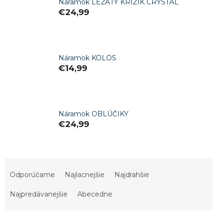
Náramok LEŽATÝ KRÍŽIK CRYSTAL
€24,99
Náramok KOLOS
€14,99
Náramok OBLÚČIKY
€24,99
R
a
Odporúčame
Najlacnejšie
Najdrahšie
d
e
Najpredávanejšie
Abecedne
n
i