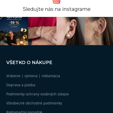
v
k
Sledujte nás na instagrame
y
v
ý
p
i
s
u
Z
á
VŠETKO O NÁKUPE
p
ä
Vrátenie | výmena | reklamácia
t
i
Doprava a platba
e
Podmienky ochrany osobných údajov
Všeobecné obchodné podmienky
Reklamačný poriadok