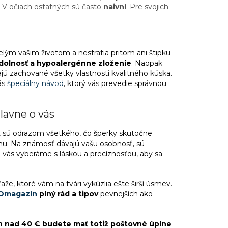
. V očiach ostatných sú často
naivní
. Pre svojich
elým vašim životom a nestratia pritom ani štipku
odolnosť a hypoalergénne zloženie
. Naopak
ú zachované všetky vlastnosti kvalitného kúska.
ás
špeciálny návod
, ktorý vás prevedie správnou
lavne o vás
e, sú odrazom všetkého, čo šperky skutočne
hu. Na známosť dávajú vašu osobnosť, sú
e vás vyberáme s láskou a precíznosťou, aby sa
že, ktoré vám na tvári vykúzlia ešte širší úsmev.
Omagazín
plný rád a tipov
pevnejších ako
h nad 40 € budete mať totiž poštovné úplne