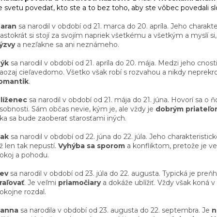
a
svetu povedať, kto ste a to bez toho, aby ste vôbec povedali sl
c
i
aran
sa narodil v období od 21. marca do 20. apríla. Jeho charakter
e
astokrát si stojí za svojím napriek všetkému a všetkým a myslí si
p
ýzvy
a nezľakne sa ani neznámeho.
r
v
Býk
sa narodil v období od 21. apríla do 20. mája. Medzi jeho cnost
k
aozaj cieľavedomo. Všetko však robí s rozvahou a nikdy neprekroč
y
omantik
.
v
ý
líženec
sa narodil v období od 21. mája do 21. júna. Hovorí sa o
p
sobnosti. Sám občas nevie, kým je, ale vždy je
dobrým priateľ
i
ka sa bude zaoberať starosťami iných.
s
u
Rak
sa narodil v období od 22. júna do 22. júla. Jeho charakteristic
ž len tak nepustí.
Vyhýba sa sporom
a konfliktom, pretože je v
okoj a pohodu.
Lev
sa narodil v období od 23. júla do 22. augusta. Typická je pre
raľovať
. Je veľmi
priamočiary
a dokáže ublížiť. Vždy však koná v
okojne rozdal.
anna
sa narodila v období od 23. augusta do 22. septembra. Je
n