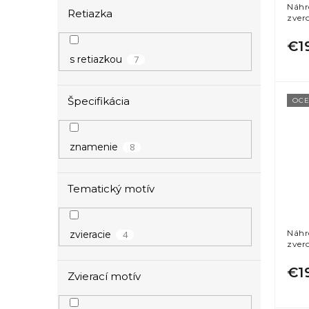
Náhr
k
o
Retiazka
zver
t
v
o
€1
v
7
s retiazkou
Špecifikácia
OCE
8
znamenie
Tematický motív
Náhr
4
zvieracie
zver
€1
Zvierací motív