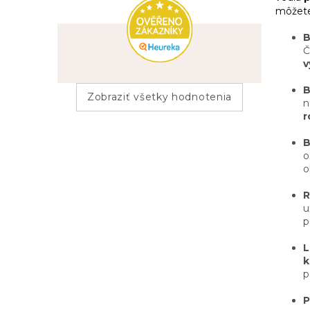
môžete 
B
Č
v
Zobraziť všetky hodnotenia
n
r
B
o
o
u
p
k
p
P