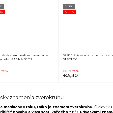
Ľ
OCEĽ
IA
AKCIA
delník s kamienkom znamenie
S2983 Prívesok znamenie zver
okruhu PANNA S3512
STRELEC
–74 %
€12,99
–74 %
€3,30
O
v
esky znamenia zverokruhu
l
á
je mesiacov v roku, toľko je znamení zverokruhu.
O človeku 
d
riblížiť povahu a vlastnosti každého
z nás.
Príveskami zname