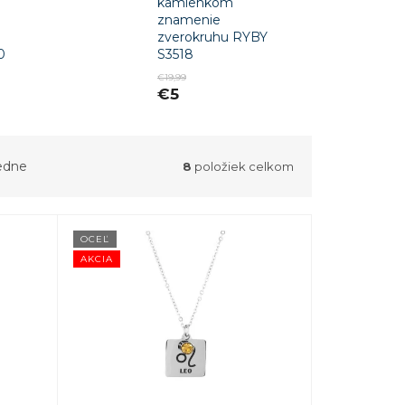
kamienkom
znamenie
zverokruhu RYBY
0
S3518
€19,99
€5
edne
8
položiek celkom
OCEĽ
AKCIA