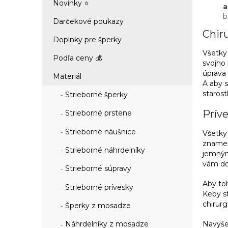
Novinky ⭐
a
b
Darčekové poukazy
Chiru
Doplnky pre šperky
Všetk
Podľa ceny 💰
svojho 
úprava
Materiál
A aby s
starost
Strieborné šperky
Príve
Strieborné prstene
Strieborné náušnice
Všetk
znamen
Strieborné náhrdelníky
jemným
vám do 
Strieborné súpravy
Aby toh
Strieborné prívesky
Keby st
chirurg
Šperky z mosadze
Navyše
Náhrdelníky z mosadze