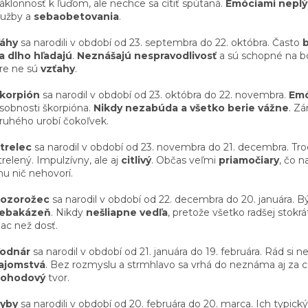
áklonnosť k ľuďom, ale nechce sa cítiť spútaná.
Emóciami neplý
lužby a
sebaobetovania
.
áhy
sa narodili v období od 23. septembra do 22. októbra. Často
a dlho hľadajú
.
Neznášajú nespravodlivosť
a sú schopné na bo
re ne sú
vzťahy
.
korpión
sa narodil v období od 23. októbra do 22. novembra.
Emó
sobnosti škorpióna.
Nikdy nezabúda a všetko berie vážne
. Zá
ruhého urobí čokoľvek.
trelec
sa narodil v období od 23. novembra do 21. decembra. Tr
trelený. Impulzívny, ale aj
citlivý
. Občas veľmi
priamočiary
, čo n
u nič nehovorí.
ozorožec
sa narodil v období od 22. decembra do 20. januára. 
ebakázeň
. Nikdy
nešliapne vedľa
, pretože všetko radšej stokrá
iac než dosť.
odnár
sa narodil v období od 21. januára do 19. februára. Rád si 
ajomstvá
. Bez rozmyslu a strmhlavo sa vrhá do neznáma aj za cen
ohodový
tvor.
yby
sa narodili v období od 20. februára do 20. marca. Ich typic