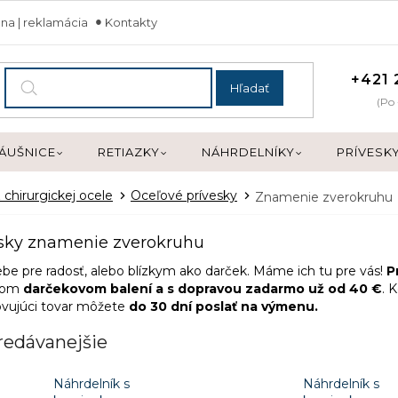
na | reklamácia
Kontakty
+421 
Hľadať
(Po 
ÁUŠNICE
RETIAZKY
NÁHRDELNÍKY
PRÍVESK
 chirurgickej ocele
Oceľové prívesky
Znamenie zverokruhu
sky znamenie zverokruhu
ebe pre radosť, alebo blízkym ako darček. Máme ich tu pre vás!
P
snom
darčekovom balení a s dopravou zadarmo už od 40 €
. 
vujúci tovar môžete
do 30 dní poslať na výmenu.
redávanejšie
Náhrdelník s
Náhrdelník s