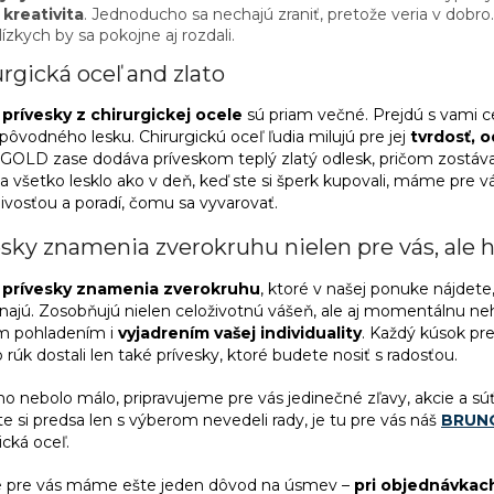
 kreativita
. Jednoducho sa nechajú zraniť, pretože veria v dobro
lízkych by sa pokojne aj rozdali.
rgická oceľ and zlato
y
prívesky z chirurgickej ocele
sú priam večné. Prejdú s vami c
pôvodného lesku. Chirurgickú oceľ ľudia milujú pre jej
tvrdosť, 
 GOLD zase dodáva príveskom teplý zlatý odlesk, pričom zostávaj
a všetko lesklo ako v deň, keď ste si šperk kupovali, máme pre v
livosťou a poradí, čomu sa vyvarovať.
sky znamenia zverokruhu nielen pre vás, ale h
y
prívesky znamenia zverokruhu
, ktoré v našej ponuke nájdet
ajú. Zosobňujú nielen celoživotnú vášeň, ale aj momentálnu ne
 pohladením i
vyjadrením vašej individuality
. Každý kúsok pr
rúk dostali len také prívesky, ktoré budete nosiť s radosťou.
o nebolo málo, pripravujeme pre vás jedinečné zľavy, akcie a súťa
e si predsa len s výberom nevedeli rady, je tu pre vás náš
BRUN
ická oceľ.
 pre vás máme ešte jeden dôvod na úsmev –
pri objednávkac