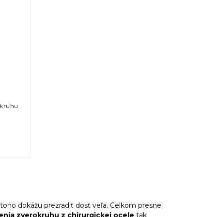
okruhu
toho dokážu prezradiť dosť veľa. Celkom presne
nia zverokruhu z chirurgickej ocele
tak