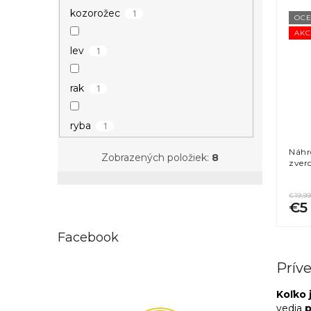
1
kozorožec
OCE
AKC
1
lev
1
rak
1
ryba
Náhr
Zobrazených položiek:
8
zver
€19,99
€5
Facebook
Prív
Koľko 
vedia
p