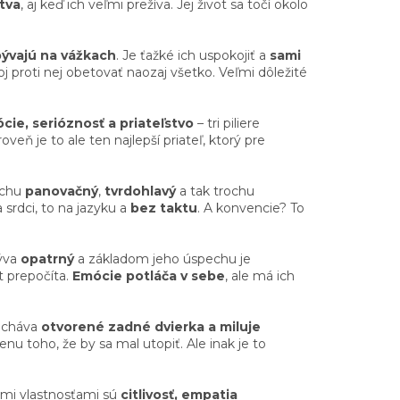
tva
, aj keď ich veľmi prežíva. Jej život sa točí okolo
bývajú na vážkach
. Je ťažké ich uspokojiť a
sami
j proti nej obetovať naozaj všetko. Veľmi dôležité
cie, serióznosť a priateľstvo
– tri piliere
roveň je to ale ten najlepší priateľ, ktorý pre
ochu
panovačný
,
tvrdohlavý
a tak trochu
a srdci, to na jazyku a
bez taktu
. A konvencie? To
Býva
opatrný
a základom jeho úspechu je
t prepočíta.
Emócie potláča v sebe
, ale má ich
necháva
otvorené zadné dvierka a miluje
u toho, že by sa mal utopiť. Ale inak je to
kými vlastnosťami sú
citlivosť, empatia