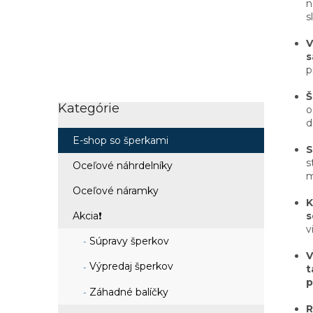
n
s
V
s
p
Š
Kategórie
Preskočiť
o
kategórie
d
E-shop so šperkami
S
s
Oceľové náhrdelníky
m
Oceľové náramky
K
s
Akcia❗
v
Súpravy šperkov
V
Výpredaj šperkov
t
p
Záhadné balíčky
R