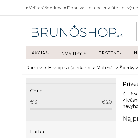
Prejsť
Veľkosť šperkov
Doprava a platba
Vrátenie | výme
na
obsah
AKCIA❗
PRSTENE
N
NOVINKY ⭐
Domov
E-shop so šperkami
Materiál
Šperky z
B
Príve
o
Cena
č
Či už s
n
v krá
€
3
€
20
nevyho
ý
p
Najp
a
n
Farba
e