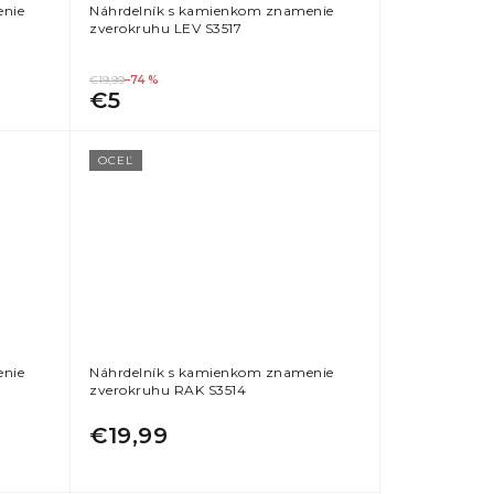
enie
Náhrdelník s kamienkom znamenie
zverokruhu LEV S3517
€19,99
–74 %
€5
OCEĽ
enie
Náhrdelník s kamienkom znamenie
5
zverokruhu RAK S3514
€19,99