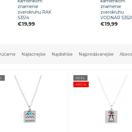
kamienkom
kamienkom
znamenie
znamenie
zverokruhu RAK
zverokruhu
S3514
VODNÁR S352
€19,99
€19,99
rúčame
Najlacnejšie
Najdrahšie
Najpredávanejšie
Abec
Ľ
OCEĽ
AKCIA