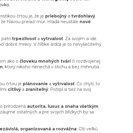
ovko.
istikou črtou je, že je
priebojný
a
tvrdohlavý
.
, že hlavou prerazí múr. Hľadá neustále
nové
i patrí
trpezlivosť
a
vytrvalosť
. Za svojím si ide
í dobré mravy. V hĺbke srdca je to nevyliečiteľný
 ňom ako o
človeku mnohých tvárí
či rozdvojenej
om
, ktorý nikoho nenechá v štichu
a bez mihnutia
kou črtou je
plánovanie
a
vytrvalosť
. Čo chytí, to
eľmi
citlivý
a
zraniteľný
. Potrpí si tiež na svoj
ňho prirodzená
autorita, luxus a snaha všetkým
 záujme ostatných a pre svojich blízkych by sa
ezávislá, organizovaná a rozvážna
. Cíti veľkú