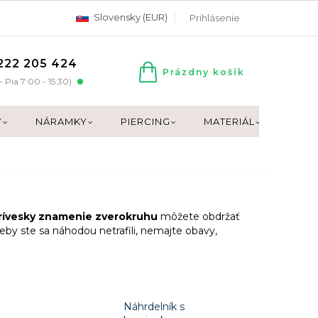
Slovensky (EUR)
Prihlásenie
222 205 424
Prázdny košík
NÁKUPNÝ
- Pia 7:00 - 15:30)
KOŠÍK
Y
NÁRAMKY
PIERCING
MATERIÁL
DARČ
rívesky znamenie zverokruhu
môžete obdržať
Keby ste sa náhodou netrafili, nemajte obavy,
Náhrdelník s