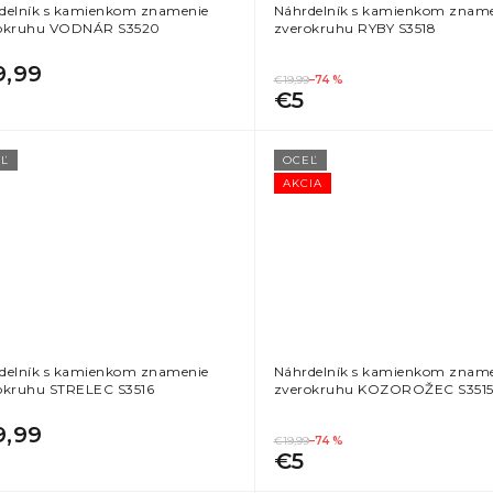
delník s kamienkom znamenie
Náhrdelník s kamienkom znam
okruhu VODNÁR S3520
zverokruhu RYBY S3518
9,99
€19,99
–74 %
€5
Ľ
OCEĽ
AKCIA
delník s kamienkom znamenie
Náhrdelník s kamienkom znam
okruhu STRELEC S3516
zverokruhu KOZOROŽEC S351
9,99
€19,99
–74 %
€5