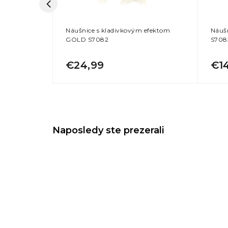
 -
Náušnice s kladivkovým efektom
Náuš
oceľ S0031
GOLD S7082
S708
€24,99
€1
Naposledy ste prezerali