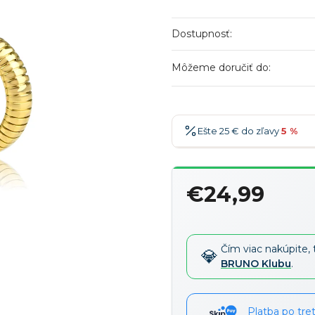
Dostupnosť:
Môžeme doručiť do:
Ešte 25 € do zľavy
5 %
25 €
-5 %
→
€24,99
36 €
-7 %
→
Jednotková
47 €
-10 %
→
cena:
58 €
-15 %
→
Čím viac nakúpite, 
BRUNO Klubu
.
Platba po tre