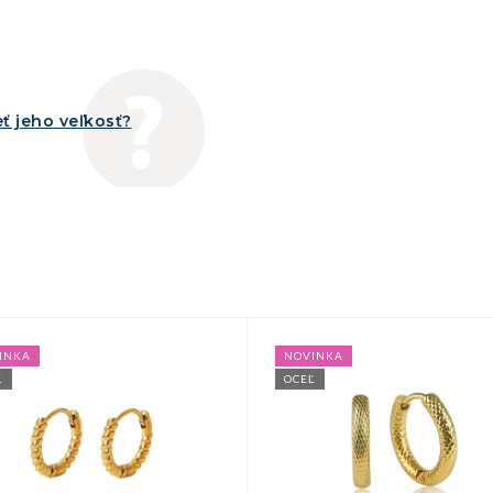
ť jeho veľkosť?
INKA
NOVINKA
Ľ
OCEĽ