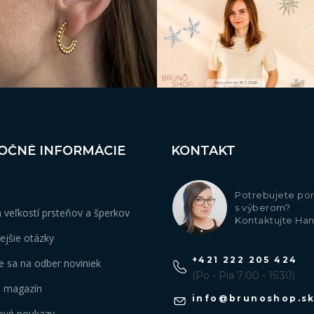
OČNÉ INFORMÁCIE
KONTAKT
Potrebujete por
s výberom?
 veľkostí prsteňov a šperkov
Kontaktujte Ha
ejšie otázky
+421 222 205 424
te sa na odber noviniek
(Po - Pia 7:00 - 15:30)
 magazín
info
@
brunoshop.s
ové poukazy