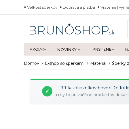
Prejsť
Veľkosť šperkov
Doprava a platba
Vrátenie | výme
na
obsah
AKCIA❗
PRSTENE
N
NOVINKY ⭐
Domov
E-shop so šperkami
Materiál
Šperky z
99 % zákazníkov hovorí, že fot
✓
a my to pri väčšine produktov doka