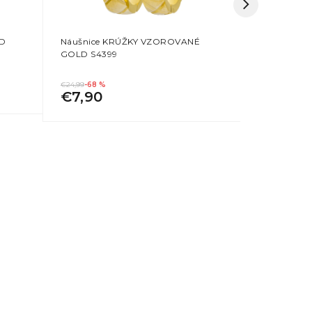
LD
Náušnice KRÚŽKY VZOROVANÉ
Náušnice K
GOLD S4399
€24,99
-68 %
€11,99
-75 %
€7,90
€3,00