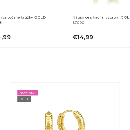
nice točené krúžky GOLD
Náušnice s hadím vzorom GO
3
S7090
4,99
€14,99
NOVINKA
OCEĽ