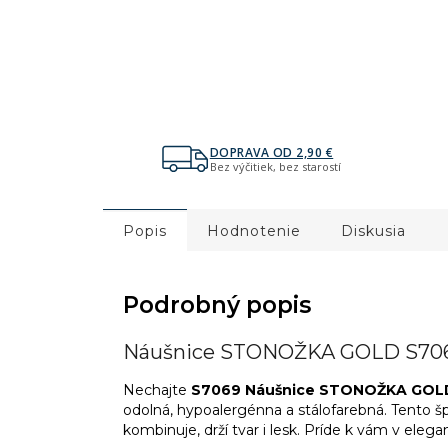
DOPRAVA OD 2,90 €
Bez výčitiek, bez starostí
Popis
Hodnotenie
Diskusia
Podrobný popis
Náušnice STONOŽKA GOLD S70
Nechajte
S7069 Náušnice STONOŽKA GOL
odolná, hypoalergénna a stálofarebná. Tento šp
kombinuje, drží tvar i lesk. Príde k vám v elega