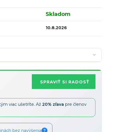
Skladom
10.8.2026
SPRAVIŤ SI RADOSŤ
Najobľúbenejšia
tým viac ušetríte. Až
20% zľava
pre členov
Zľavy je možné kombinovať
?
tinách bez navýšenia
?