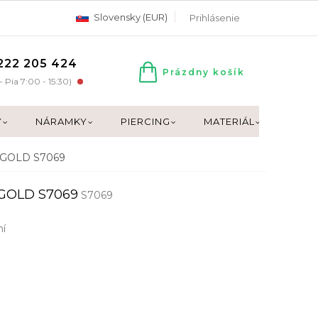
Slovensky (EUR)
Prihlásenie
222 205 424
Prázdny košík
NÁKUPNÝ
- Pia 7:00 - 15:30)
KOŠÍK
Y
NÁRAMKY
PIERCING
MATERIÁL
DARČ
 GOLD S7069
GOLD S7069
S7069
ní