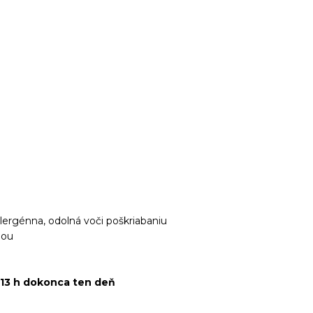
lergénna, odolná voči poškriabaniu
iou
 13 h dokonca ten deň