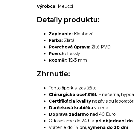
Výrobca:
Meucci
Detaily produktu:
Zapínanie:
Kloubové
Farba:
Zlatá
Povrchová úprava:
Žlté PVD
Povrch:
Lesklý
Rozměr:
15x3 mm
Zhrnutie:
Tento šperk si zaslúžite
Chirurgická oceľ 316L
– nečerná, hypoa
Certifikácia kvality
nezávislou laboratór
Darčeková krabička
v cene
Doprava zadarmo
nad 40 Euro
Odosielame do 24 h a
pri objednaní do
Vrátenie do 14 dní,
výmena do 30 dní