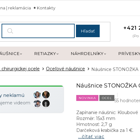
na | reklamácia
Kontakty
+421 
Hľadať
(Po 
ÁUŠNICE
RETIAZKY
NÁHRDELNÍKY
PRÍVESK
 chirurgickej ocele
Oceľové náušnice
Náušnice STONOŽKA
Náušnice STONOŽKA 
ky neklamú
NOVINKA
OCEĽ
55 hodnote
zujeme videom
Zapínanie náušnic: Kloubové
Rozměr: 15x3 mm
Hmotnosť: 2,7 g
Darčeková krabička za 1 €.
...čítať viac