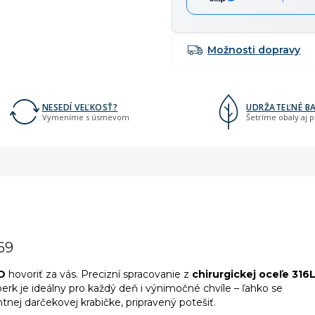
Možnosti dopravy
NESEDÍ VEĽKOSŤ?
UDRŽATEĽNÉ BA
Vymeníme s úsmevom
Šetríme obaly aj 
69
D
hovoriť za vás. Precizní spracovanie z
chirurgickej oceľe 316
erk je ideálny pro každý deň i výnimočné chvíle – ľahko se
ntnej darčekovej krabičke, pripravený potešiť.