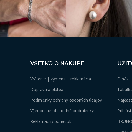
Z
VŠETKO O NÁKUPE
UŽIT
á
p
Vrátenie | výmena | reklamácia
O nás
ä
t
Doprava a platba
Tabuľka
i
e
Podmienky ochrany osobných údajov
Najčast
Všeobecné obchodné podmienky
Prihlás
Reklamačný poriadok
BRUNO
Darček