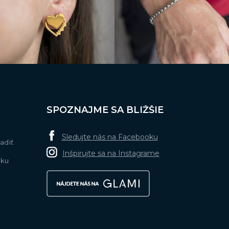
SPOZNAJME SA BLIŽŠIE
Sledujte nás na Facebooku
adiť
Inšpirujte sa na Instagrame
nku
k