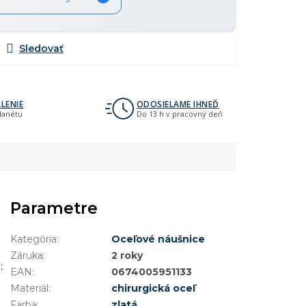
LENIE
ODOSIELAME IHNEĎ
planétu
Do 13 h v pracovný deň
Parametre
Kategória
:
Oceľové náušnice
Záruka
:
2 roky
L
:
EAN
:
0674005951133
Materiál
:
chirurgická oceľ
Farba
:
zlatá