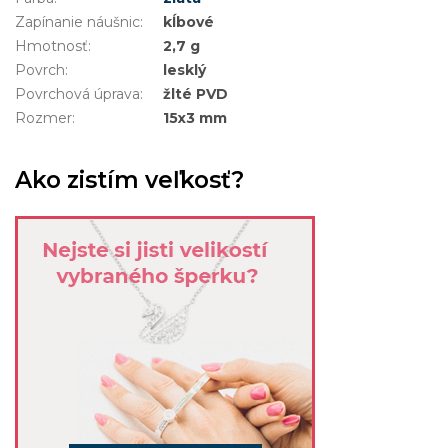
Zapínanie náušnic
:
kĺbové
Hmotnosť
:
2,7 g
Povrch
:
lesklý
Povrchová úprava
:
žlté PVD
Rozmer
:
15x3 mm
Ako zistím veľkosť?