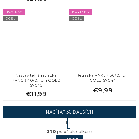
NOVINKA
NOVINKA
OCEĽ
OCEĽ
Nastaviteľná retiazka
Retiazka ANKER 50/0,1 cm
PANCR 40/0,1 cm GOLD
GOLD S7044
S7045
€9,99
€11,99
NAČÍTAŤ 36 ĎALŠÍCH
S
1
11
t
O
r
370
položiek celkom
v
á