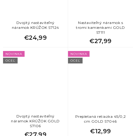
Dvojitý nastaviteľný
Nastaviteľný náramok s
náramok KRÚŽOK S7124
tromi kamienkami GOLD
S7111
€24,99
€27,99
NOVINKA
NOVINKA
OCEĽ
OCEĽ
Dvojitý nastaviteľný
Prepletaná retiazka 45/0,2
náramok KRÚŽOK GOLD
cm GOLD S7046
S7106
€12,99
€27,99