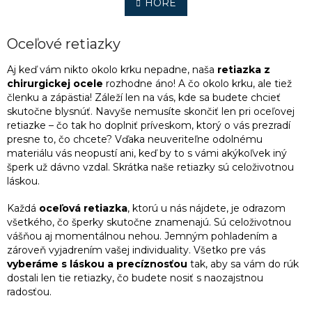
l
HORE
n
á
k
o
d
v
a
Oceľové retiazky
a
c
n
i
Aj keď vám nikto okolo krku nepadne, naša
retiazka z
i
e
chirurgickej ocele
rozhodne áno! A čo okolo krku, ale tiež
e
p
členku a zápästia! Záleží len na vás, kde sa budete chcieť
r
skutočne blysnúť. Navyše nemusíte skončiť len pri oceľovej
v
retiazke – čo tak ho doplniť príveskom, ktorý o vás prezradí
k
presne to, čo chcete? Vďaka neuveriteľne odolnému
y
materiálu vás neopustí ani, keď by to s vámi akýkoľvek iný
v
šperk už dávno vzdal. Skrátka naše retiazky sú celoživotnou
ý
láskou.
p
i
Každá
oceľová retiazka
, ktorú u nás nájdete, je odrazom
s
všetkého, čo šperky skutočne znamenajú. Sú celoživotnou
u
vášňou aj momentálnou nehou. Jemným pohladením a
zároveň vyjadrením vašej individuality. Všetko pre vás
vyberáme s láskou a precíznosťou
tak, aby sa vám do rúk
dostali len tie retiazky, čo budete nosiť s naozajstnou
radosťou.