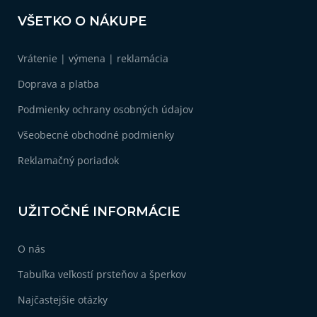
Z
á
VŠETKO O NÁKUPE
p
ä
Vrátenie | výmena | reklamácia
t
i
Doprava a platba
e
Podmienky ochrany osobných údajov
Všeobecné obchodné podmienky
Reklamačný poriadok
UŽITOČNÉ INFORMÁCIE
O nás
Tabuľka veľkostí prsteňov a šperkov
Najčastejšie otázky