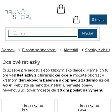
Prejsť
na
NÁKUPNÝ
obsah
KOŠÍK
NÁKUPNÝ
KOŠÍK
Hľadať
Domov
E-shop so šperkami
Materiál
Šperky z chirur
Oceľové retiazky
Či už sebe pre radosť, alebo blízkym ako darček. Máme ich tu
pre vás!
Retiazky z chirurgickej ocele
môžete obdržať v
krásnom
darčekovom balení a s dopravou zadarmo už od
40 €
. Keby ste sa náhodou netrafili, nemajte obavy,
nevyhovujúci tovar môžete
do 30 dní poslať na výmenu.
Retiazky na
Retiazky na
krk
ruku