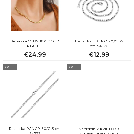
k
s
t
p
o
r
v
o
d
u
k
Retiazka VERN 18K GOLD
Retiazka BRUNO 70/0,35
PLATED
cm S4576
t
€24,99
€12,99
o
v
OCEĽ
OCEĽ
Retiazka PANCR 60/0,3 cm
Náhrdelník KVIETOK s
S4575
kamienkami II S4573