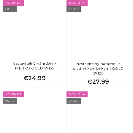
NOVINKA
NOVINKA
OCEĽ
OCEĽ
Nastaviteľný náhrdelník
Nastaviteľný náramok s
PIERKO GOLD S7135
piatimi kamienkami GOLD
S7126
€24,99
€27,99
NOVINKA
NOVINKA
OCEĽ
OCEĽ