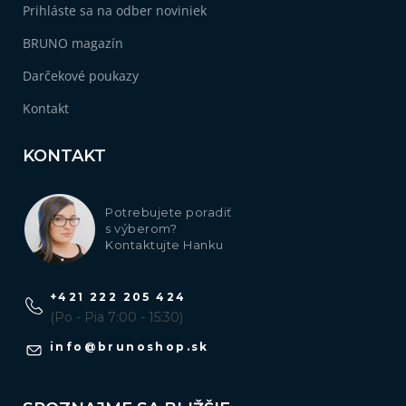
Prihláste sa na odber noviniek
BRUNO magazín
Darčekové poukazy
Kontakt
KONTAKT
Potrebujete poradiť
s výberom?
Kontaktujte Hanku
+421 222 205 424
(Po - Pia 7:00 - 15:30)
info
@
brunoshop.sk