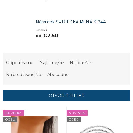
Náramok SRDIEČKA PLNÁ S1244
€9,99
až
€2,50
od
R
a
Odporúčame
Najlacnejšie
Najdrahšie
d
e
Najpredávanejšie
Abecedne
n
i
e
OTVORIŤ FILTER
p
r
V
o
NOVINKA
NOVINKA
ý
d
OCEĽ
OCEĽ
p
u
i