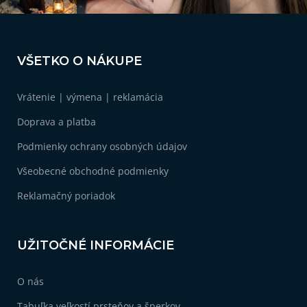
Z
á
VŠETKO O NÁKUPE
p
ä
Vrátenie | výmena | reklamácia
t
i
Doprava a platba
e
Podmienky ochrany osobných údajov
Všeobecné obchodné podmienky
Reklamačný poriadok
UŽITOČNÉ INFORMÁCIE
O nás
Tabuľka veľkostí prsteňov a šperkov