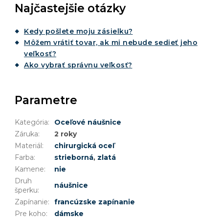
Najčastejšie otázky
Kedy pošlete moju zásielku?
Môžem vrátiť tovar, ak mi nebude sedieť jeho
veľkosť?
Ako vybrať správnu veľkosť?
Parametre
Kategória
:
Oceľové náušnice
Záruka
:
2 roky
Materiál
:
chirurgická oceľ
Farba
:
strieborná
,
zlatá
Kamene
:
nie
Druh
náušnice
šperku
:
Zapínanie
:
francúzske zapínanie
Pre koho
:
dámske