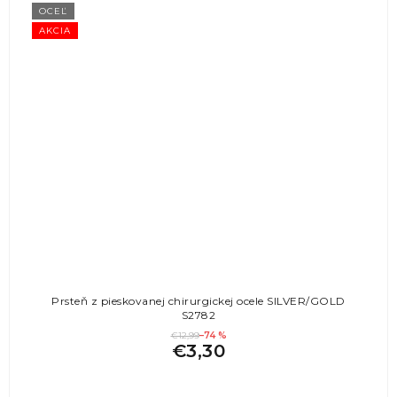
OCEĽ
AKCIA
Prsteň z pieskovanej chirurgickej ocele SILVER/GOLD
S2782
€12,99
–74 %
€3,30