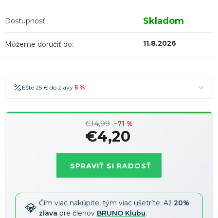
Skladom
Dostupnosť:
11.8.2026
Môžeme doručiť do:
Ešte 25 € do zľavy
5 %
25 €
-5 %
→
€14,99
36 €
-7 %
–71 %
→
€4,20
47 €
-10 %
→
Najobľúbenejšia
Jednotková
58 €
-15 %
→
cena:
SPRAVIŤ SI RADOSŤ
Zľavy je možné kombinovať
?
Čím viac nakúpite, tým viac ušetríte. Až
20%
zľava
pre členov
BRUNO Klubu
.