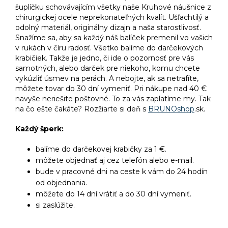
šuplíčku schovávajícím všetky naše Kruhové náušnice z
chirurgickej ocele neprekonateľných kvalít. Ušľachtilý a
odolný materiál, originálny dizajn a naša starostlivosť.
Snažíme sa, aby sa každý náš balíček premenil vo vašich
v rukách v číru radosť. Všetko balíme do darčekových
krabičiek. Takže je jedno, či ide o pozornosť pre vás
samotných, alebo darček pre niekoho, komu chcete
vykúzliť úsmev na perách. A nebojte, ak sa netrafíte,
môžete tovar do 30 dní vymeniť. Pri nákupe nad 40 €
navyše neriešite poštovné. To za vás zaplatíme my. Tak
na čo ešte čakáte? Rozžiarte si deň s
BRUNOshop
.sk.
Každý šperk:
balíme do darčekovej krabičky za 1 €.
môžete objednať aj cez telefón alebo e-mail.
bude v pracovné dni na ceste k vám do 24 hodín
od objednania.
môžete do 14 dní vrátiť a do 30 dní vymeniť.
si zaslúžite.