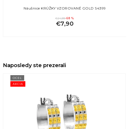
Náušnice KRÚŽKY VZOROVANÉ GOLD S4399
€24,99
-68 %
€7,90
Naposledy ste prezerali
OCEĽ
AKCIA