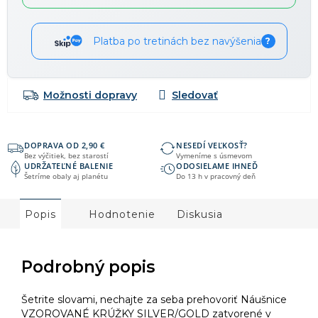
Platba po tretinách bez navýšenia
?
Možnosti dopravy
DOPRAVA OD 2,90 €
NESEDÍ VEĽKOSŤ?
Bez výčitiek, bez starostí
Vymeníme s úsmevom
UDRŽATEĽNÉ BALENIE
ODOSIELAME IHNEĎ
Šetríme obaly aj planétu
Do 13 h v pracovný deň
Popis
Hodnotenie
Diskusia
Podrobný popis
Šetrite slovami, nechajte za seba prehovoriť Náušnice
VZOROVANÉ KRÚŽKY SILVER/GOLD zatvorené v