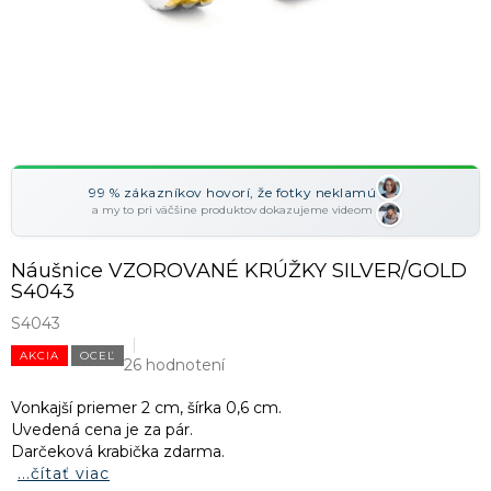
99 % zákazníkov hovorí, že fotky neklamú
a my to pri väčšine produktov dokazujeme videom
Náušnice VZOROVANÉ KRÚŽKY SILVER/GOLD
S4043
S4043
AKCIA
OCEĽ
26 hodnotení
Vonkajší priemer 2 cm, šírka 0,6 cm.
Uvedená cena je za pár.
Darčeková krabička zdarma.
...čítať viac