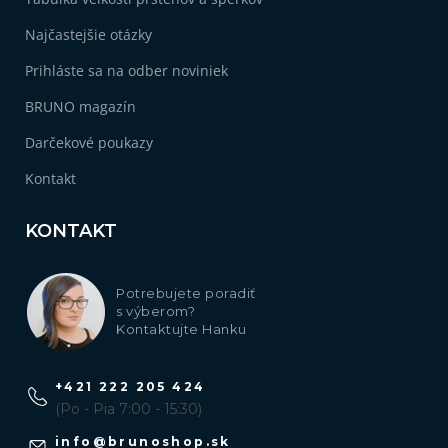
Najčastejšie otázky
Prihláste sa na odber noviniek
BRUNO magazín
Darčekové poukazy
Kontakt
KONTAKT
Potrebujete poradiť
s výberom?
Kontaktujte Hanku
+421 222 205 424
(Po - Pia 7:00 - 15:30)
info
@
brunoshop.sk