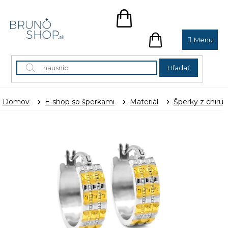
Prejsť
na
NÁKUPNÝ
obsah
KOŠÍK
NÁKUPNÝ
KOŠÍK
Hľadať
Domov
E-shop so šperkami
Materiál
Šperky z chirur