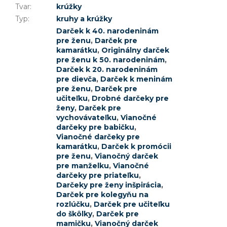
Tvar
:
krúžky
Typ
:
kruhy a krúžky
Darček k 40. narodeninám
pre ženu
,
Darček pre
kamarátku
,
Originálny darček
pre ženu k 50. narodeninám
,
Darček k 20. narodeninám
pre dievča
,
Darček k meninám
pre ženu
,
Darček pre
učiteľku
,
Drobné darčeky pre
ženy
,
Darček pre
vychovávateľku
,
Vianočné
darčeky pre babičku
,
Vianočné darčeky pre
kamarátku
,
Darček k promócii
pre ženu
,
Vianočný darček
pre manželku
,
Vianočné
darčeky pre priateľku
,
Darčeky pre ženy inšpirácia
,
Darček pre kolegyňu na
rozlúčku
,
Darček pre učiteľku
do škôlky
,
Darček pre
mamičku
,
Vianočný darček