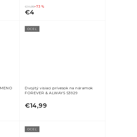
€14,99
–73 %
€4
OCEĽ
ÍSMENO
Dvojitý visiaci prívesok na náramok
FOREVER & ALWAYS S3929
€14,99
OCEĽ