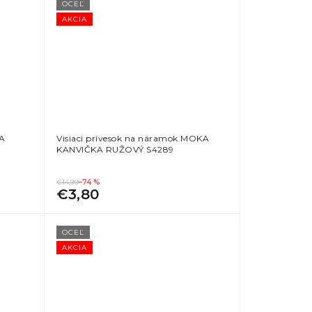
OCEĽ
AKCIA
VA
Visiaci prívesok na náramok MOKA
KANVIČKA RUŽOVÝ S4289
€14,99
–74 %
€3,80
OCEĽ
AKCIA