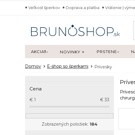
Prejsť
Veľkosť šperkov
Doprava a platba
Vrátenie | výme
na
obsah
AKCIA❗
PRSTENE
N
NOVINKY ⭐
Domov
E-shop so šperkami
Prívesky
B
Príve
o
Cena
č
Príves
n
chirurg
€
1
€
33
ý
p
a
Zobrazených položiek:
184
n
e