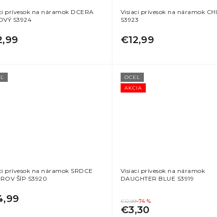
aci prívesok na náramok DCERA
Visiaci prívesok na náramok 
OVÝ S3924
S3923
2,99
€12,99
Ľ
OCEĽ
AKCIA
aci prívesok na náramok SRDCE
Visiaci prívesok na náramok
ROV ŠÍP S3920
DAUGHTER BLUE S3919
4,99
€12,99
–74 %
€3,30