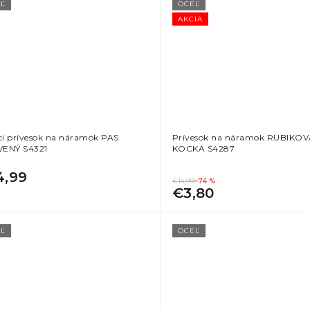
Ľ
OCEĽ
AKCIA
aci prívesok na náramok PAS
Prívesok na náramok RUBIKO
ENÝ S4321
KOCKA S4287
4,99
€14,99
–74 %
€3,80
Ľ
OCEĽ