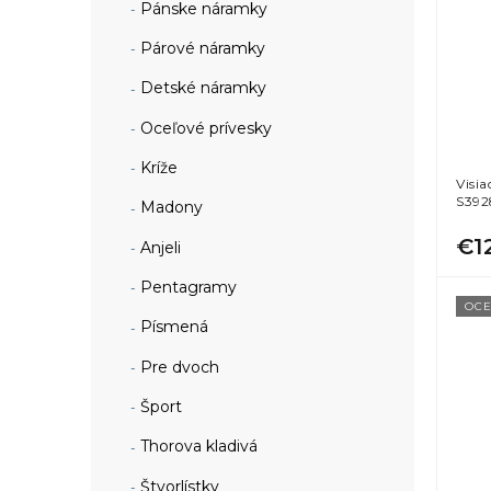
Pánske náramky
Párové náramky
Detské náramky
Oceľové prívesky
Kríže
Visi
S392
Madony
€1
Anjeli
Pentagramy
OCE
Písmená
Pre dvoch
Šport
Thorova kladivá
Štvorlístky