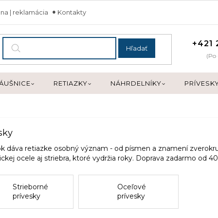
na | reklamácia
Kontakty
+421 
Hľadať
(Po 
ÁUŠNICE
RETIAZKY
NÁHRDELNÍKY
PRÍVESK
sky
ok dáva retiazke osobný význam - od písmen a znamení zverokruh
ickej ocele aj striebra, ktoré vydržia roky. Doprava zadarmo od
Strieborné
Oceľové
prívesky
prívesky