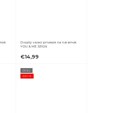
amok
Dvojitý visiaci prívesok na náramok
YOU & ME S3926
€14,99
OCEĽ
AKCIA