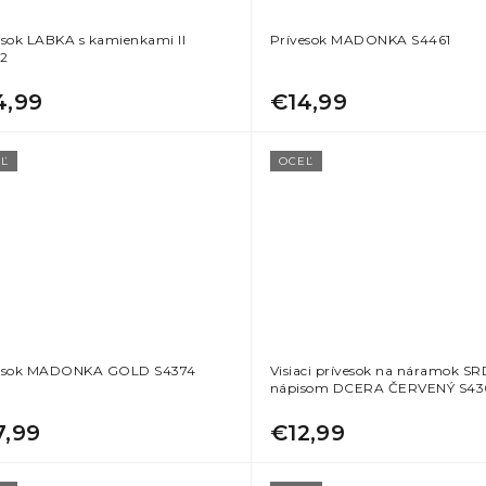
esok LABKA s kamienkami II
Prívesok MADONKA S4461
2
4,99
€14,99
Ľ
OCEĽ
esok MADONKA GOLD S4374
Visiaci prívesok na náramok SR
nápisom DCERA ČERVENÝ S43
7,99
€12,99