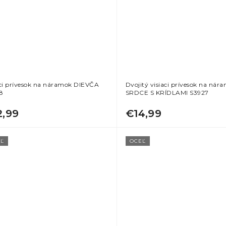
aci prívesok na náramok DIEVČA
Dvojitý visiaci prívesok na nár
8
SRDCE S KRÍDLAMI S3927
2,99
€14,99
Ľ
OCEĽ