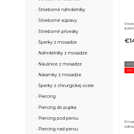
Strieborné náhrdelníky
Strieborné súpravy
Visi
KANV
Strieborné prívesky
€1
Šperky z mosadze
Náhrdelníky z mosadze
Náušnice z mosadze
OCE
AKC
Náramky z mosadze
Šperky z chirurgickej ocele
Piercing
Piercing do pupka
Piercing pod perou
Prív
odtl
Piercing nad perou