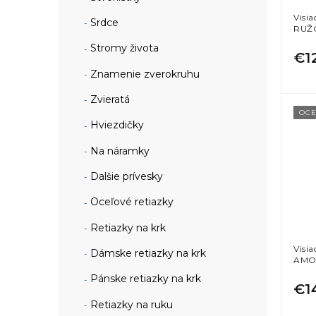
Visi
Srdce
RUŽ
Stromy života
€1
Znamenie zverokruhu
Zvieratá
OCE
Hviezdičky
Na náramky
Dalšie prívesky
Oceľové retiazky
Retiazky na krk
Visi
Dámske retiazky na krk
AMO
Pánske retiazky na krk
€1
Retiazky na ruku