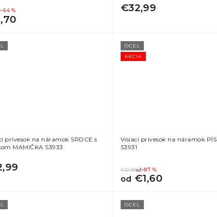
€32,99
9
–64 %
1,70
Ľ
OCEĽ
AKCIA
aci prívesok na náramok SRDCE s
Visiaci prívesok na náramok P
som MAMIČKA S3933
S3931
2,99
€12,99
až
–87 %
€1,60
od
Ľ
OCEĽ