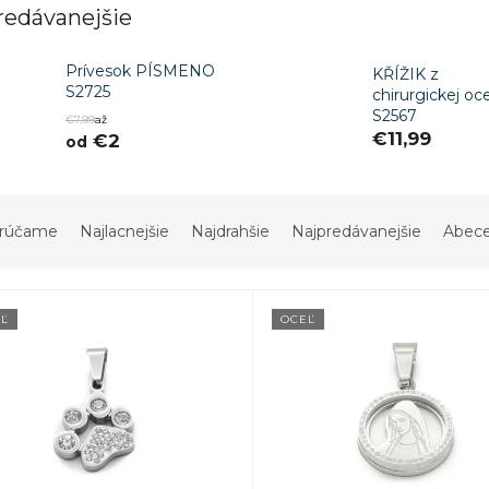
redávanejšie
Prívesok PÍSMENO
KŘÍŽIK z
S2725
chirurgickej oc
S2567
€7,99
až
€11,99
€2
od
rúčame
Najlacnejšie
Najdrahšie
Najpredávanejšie
Abec
Ľ
OCEĽ