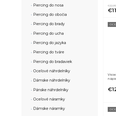
Piercing do nosa
€32,9
€1
Piercing do obočia
Piercing do brady
OCE
Piercing do ucha
Piercing do jazyka
Piercing do tváre
Piercing do bradaviek
Oceľové náhrdelníky
Visi
nápi
Dámske náhrdelníky
€1
Pánske náhrdelníky
Oceľové náramky
Dámske náramky
OCE