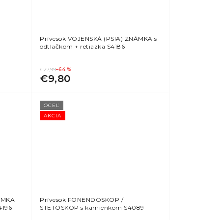
Prívesok VOJENSKÁ (PSIA) ZNÁMKA s
odtlačkom + retiazka S4186
€27,99
–64 %
€9,80
OCEĽ
AKCIA
NÁMKA
Prívesok FONENDOSKOP /
4196
STETOSKOP s kamienkom S4089