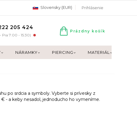
Slovensky (EUR)
Prihlásenie
222 205 424
Prázdny košík
NÁKUPNÝ
- Pia 7:00 - 15:30)
KOŠÍK
Y
NÁRAMKY
PIERCING
MATERIÁL
DARČ
u po srdcia a symboly. Vyberte si prívesky z
 40 € - a keby nesadol, jednoducho ho vymeníme.