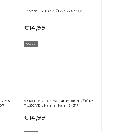
Prívesok STROM ŽIVOTA S4458
€14,99
OCEĽ
DCE s
Visiaci prívesok na náramok NOŽIČKY
07
RUŽOVÉ s kamienkami S4317
€14,99