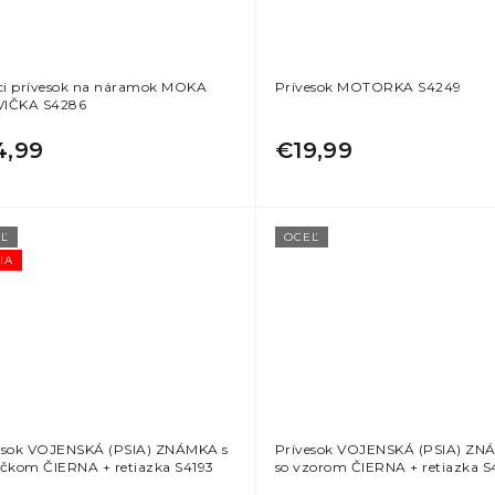
aci prívesok na náramok MOKA
Prívesok MOTORKA S4249
IČKA S4286
4,99
€19,99
Ľ
OCEĽ
IA
esok VOJENSKÁ (PSIA) ZNÁMKA s
Prívesok VOJENSKÁ (PSIA) Z
ačkom ČIERNA + retiazka S4193
so vzorom ČIERNA + retiazka S