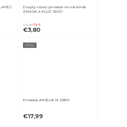
CHLAPEC
Dvojitý visiaci prívesok na náramok
ZÁMOK A KĽÚČ S3921
€14,99
–74 %
€3,80
OCEĽ
Prívesok ANJELIK IX S3891
€17,99