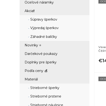
OCE
Oceľové náramky
Akcia❗
Súpravy šperkov
Výpredaj šperkov
Záhadné balíčky
Novinky ⭐
Visi
ČERV
Darčekové poukazy
€1
Doplnky pre šperky
Podľa ceny 💰
Materiál
OCE
Strieborné šperky
Strieborné prstene
Strieborné náušnice