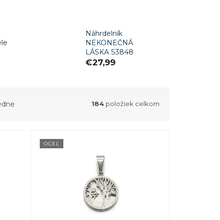
Náhrdelník
ele
NEKONEČNÁ
LÁSKA S3848
€27,99
edne
184
položiek celkom
OCEĽ