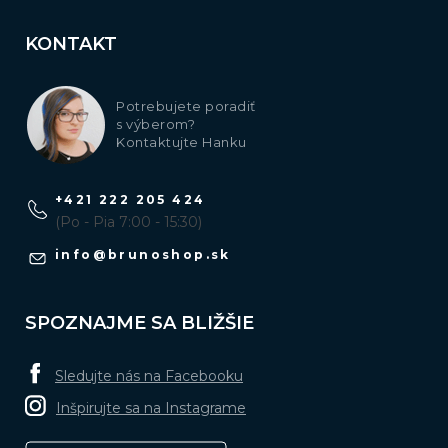
KONTAKT
Potrebujete poradiť
s výberom?
Kontaktujte Hanku
+421 222 205 424
(Po - Pia 7:00 - 15:30)
info
@
brunoshop.sk
SPOZNAJME SA BLIŽŠIE
Sledujte nás na Facebooku
Inšpirujte sa na Instagrame