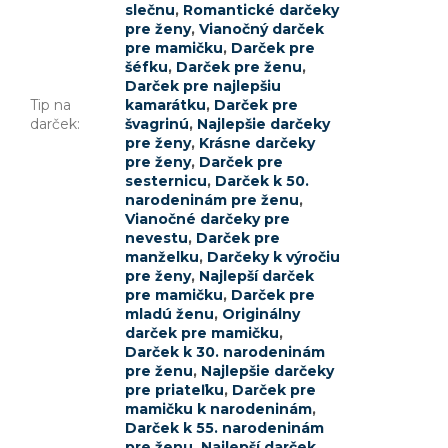
slečnu
,
Romantické darčeky
pre ženy
,
Vianočný darček
pre mamičku
,
Darček pre
šéfku
,
Darček pre ženu
,
Darček pre najlepšiu
Tip na
kamarátku
,
Darček pre
darček
:
švagrinú
,
Najlepšie darčeky
pre ženy
,
Krásne darčeky
pre ženy
,
Darček pre
sesternicu
,
Darček k 50.
narodeninám pre ženu
,
Vianočné darčeky pre
nevestu
,
Darček pre
manželku
,
Darčeky k výročiu
pre ženy
,
Najlepší darček
pre mamičku
,
Darček pre
mladú ženu
,
Originálny
darček pre mamičku
,
Darček k 30. narodeninám
pre ženu
,
Najlepšie darčeky
pre priateľku
,
Darček pre
mamičku k narodeninám
,
Darček k 55. narodeninám
pre ženu
,
Najlepší darček