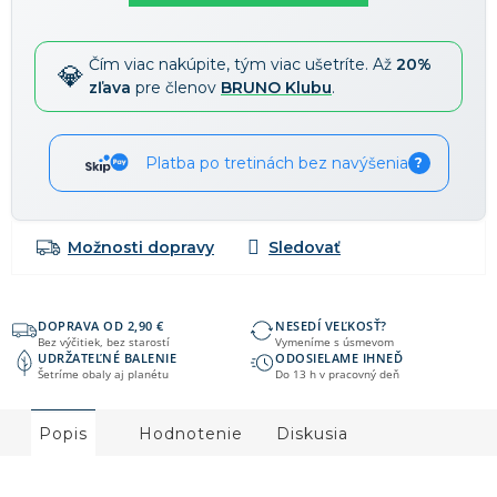
Zľavy je možné kombinovať
?
Čím viac nakúpite, tým viac ušetríte. Až
20%
zľava
pre členov
BRUNO Klubu
.
Platba po tretinách bez navýšenia
?
Možnosti dopravy
DOPRAVA OD 2,90 €
NESEDÍ VEĽKOSŤ?
Bez výčitiek, bez starostí
Vymeníme s úsmevom
UDRŽATEĽNÉ BALENIE
ODOSIELAME IHNEĎ
Šetríme obaly aj planétu
Do 13 h v pracovný deň
Popis
Hodnotenie
Diskusia