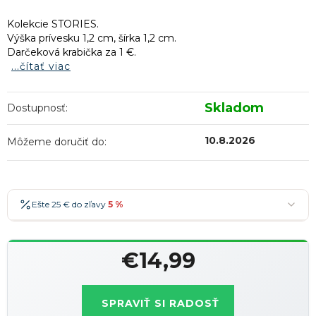
Kolekcie STORIES.
Výška prívesku 1,2 cm, šírka 1,2 cm.
Darčeková krabička za 1 €.
...čítať viac
Skladom
Dostupnosť:
10.8.2026
Môžeme doručiť do:
Ešte 25 € do zľavy
5 %
25 €
-5 %
→
€14,99
36 €
-7 %
→
Jednotková
47 €
-10 %
→
Najobľúbenejšia
cena:
SPRAVIŤ SI RADOSŤ
58 €
-15 %
→