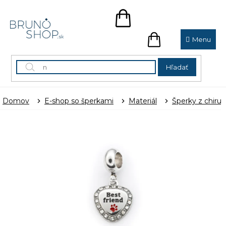
Prejsť
na
NÁKUPNÝ
obsah
KOŠÍK
NÁKUPNÝ
KOŠÍK
Hľadať
Domov
E-shop so šperkami
Materiál
Šperky z chirur