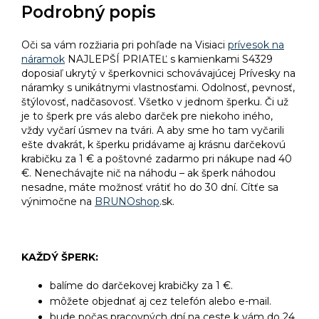
Podrobný popis
Oči sa vám rozžiaria pri pohľade na Visiaci
prívesok na
náramok
NAJLEPŠÍ PRIATEĽ s kamienkami S4329
doposiaľ ukrytý v šperkovnici schovávajúcej Prívesky na
náramky s unikátnymi vlastnosťami. Odolnosť, pevnosť,
štýlovosť, nadčasovosť. Všetko v jednom šperku. Či už
je to šperk pre vás alebo darček pre niekoho iného,
vždy vyčarí úsmev na tvári. A aby sme ho tam vyčarili
ešte dvakrát, k šperku pridávame aj krásnu darčekovú
krabičku za 1 € a poštovné zadarmo pri nákupe nad 40
€. Nenechávajte nič na náhodu – ak šperk náhodou
nesadne, máte možnosť vrátiť ho do 30 dní. Cítťe sa
výnimočne na
BRUNOshop
.sk.
KAŽDÝ ŠPERK:
balíme do darčekovej krabičky za 1 €.
môžete objednať aj cez telefón alebo e-mail.
bude počas pracovných dní na ceste k vám do 24