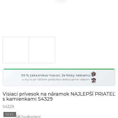
99 % zákazníkov hovorí, že fotky neklamú
a my to pri väčšine produktov dokazujeme videom
Visiaci prívesok na náramok NAJLEPŠÍ PRIATEĽ
s kamienkami S4329
S4329
OCEĽ
58 hodnotení