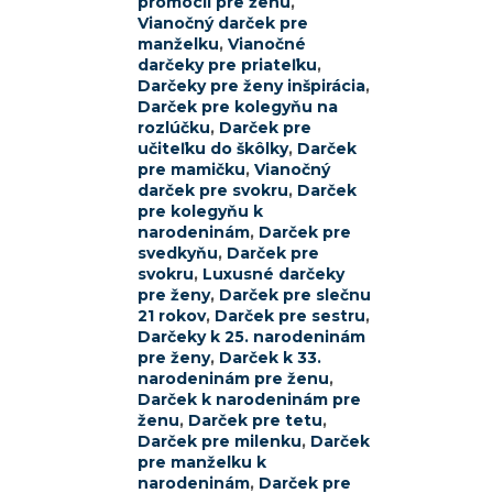
promócii pre ženu
,
Vianočný darček pre
manželku
,
Vianočné
darčeky pre priateľku
,
Darčeky pre ženy inšpirácia
,
Darček pre kolegyňu na
rozlúčku
,
Darček pre
učiteľku do škôlky
,
Darček
pre mamičku
,
Vianočný
darček pre svokru
,
Darček
pre kolegyňu k
narodeninám
,
Darček pre
svedkyňu
,
Darček pre
svokru
,
Luxusné darčeky
pre ženy
,
Darček pre slečnu
21 rokov
,
Darček pre sestru
,
Darčeky k 25. narodeninám
pre ženy
,
Darček k 33.
narodeninám pre ženu
,
Darček k narodeninám pre
ženu
,
Darček pre tetu
,
Darček pre milenku
,
Darček
pre manželku k
narodeninám
,
Darček pre