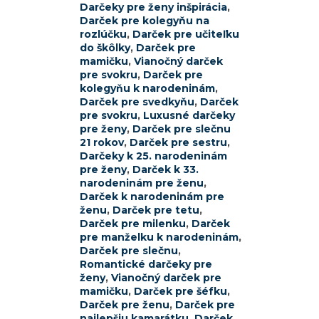
Darčeky pre ženy inšpirácia
,
Darček pre kolegyňu na
rozlúčku
,
Darček pre učiteľku
do škôlky
,
Darček pre
mamičku
,
Vianočný darček
pre svokru
,
Darček pre
kolegyňu k narodeninám
,
Darček pre svedkyňu
,
Darček
pre svokru
,
Luxusné darčeky
pre ženy
,
Darček pre slečnu
21 rokov
,
Darček pre sestru
,
Darčeky k 25. narodeninám
pre ženy
,
Darček k 33.
narodeninám pre ženu
,
Darček k narodeninám pre
ženu
,
Darček pre tetu
,
Darček pre milenku
,
Darček
pre manželku k narodeninám
,
Darček pre slečnu
,
Romantické darčeky pre
ženy
,
Vianočný darček pre
mamičku
,
Darček pre šéfku
,
Darček pre ženu
,
Darček pre
najlepšiu kamarátku
,
Darček