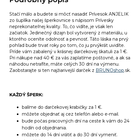
Stačí málo a budete si môcť nasadiť Prívesok ANJELIK
zo šuplíka našej šperkovnice s nápisom Prívesky
neprekonateľnej kvality. To, čo vidíte, je však len
začiatok. Jedinečný dizajn bol vytvorený z materiálu, u
ktorého oceníte odolnosť a pevnosť. Táto láska na prvý
pohľad bude trvať roky po tom, čo ju prvýkrát uvidíte.
Príde vám zabalený v krásnej darčekovej škatuli za 1 €.
Pri nákupe nad 40 € za vás zaplatíme poštovné, a ak sa
náhodou netrafíte, máte celých 30 dní na výmenu.
Zaobstarajte si ten najžiarivejší darček z
BRUNOshop
.sk.
KAŽDÝ ŠPERK:
balíme do darčekovej krabičky za 1 €.
môžete objednať aj cez telefón alebo e-mail.
bude počas pracovných dní na ceste k vám do 24
hodín od objednania.
môžete do 14 dní vrátiť a do 30 dní vymeniť.