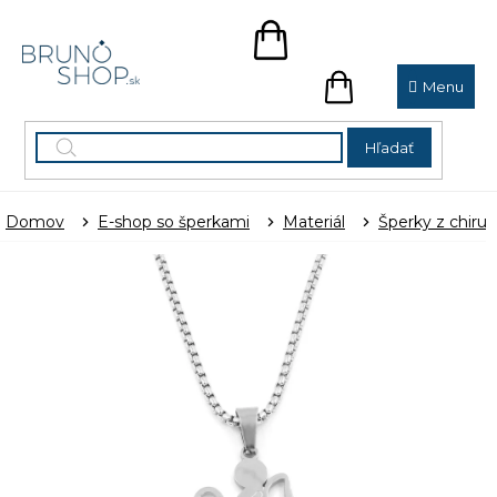
Prejsť
na
NÁKUPNÝ
obsah
KOŠÍK
NÁKUPNÝ
KOŠÍK
Hľadať
Domov
E-shop so šperkami
Materiál
Šperky z chirur