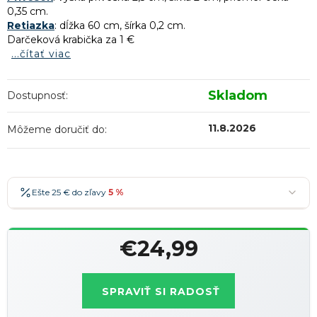
0,35 cm.
Retiazka
: d
ĺžka 60 cm, šírka 0,2 cm.
Darčeková krabička za 1 €
...čítať viac
Skladom
Dostupnosť:
11.8.2026
Môžeme doručiť do:
Ešte 25 € do zľavy
5 %
25 €
-5 %
→
€24,99
36 €
-7 %
→
Jednotková
47 €
-10 %
→
Najobľúbenejšia
cena:
SPRAVIŤ SI RADOSŤ
58 €
-15 %
→
Zľavy je možné kombinovať
?