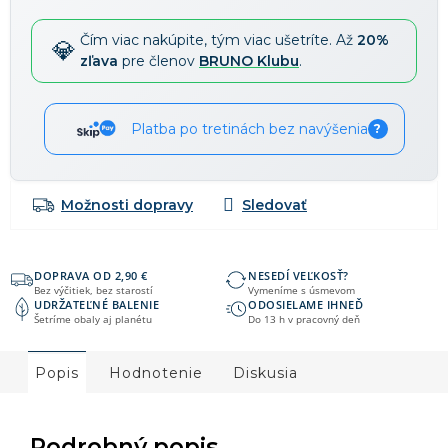
Čím viac nakúpite, tým viac ušetríte. Až
20%
zľava
pre členov
BRUNO Klubu
.
Platba po tretinách bez navýšenia
?
Možnosti dopravy
DOPRAVA OD 2,90 €
NESEDÍ VEĽKOSŤ?
Bez výčitiek, bez starostí
Vymeníme s úsmevom
UDRŽATEĽNÉ BALENIE
ODOSIELAME IHNEĎ
Šetríme obaly aj planétu
Do 13 h v pracovný deň
Popis
Hodnotenie
Diskusia
Podrobný popis