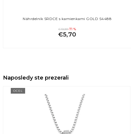
Náhrdelník SRDCE s kamienkami GOLD S4488
€19,99
-71 %
€5,70
Naposledy ste prezerali
OCEĽ