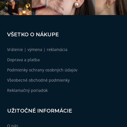
Z
á
VŠETKO O NÁKUPE
p
ä
Vrátenie | výmena | reklamácia
t
i
Doprava a platba
e
Podmienky ochrany osobných údajov
Všeobecné obchodné podmienky
Reklamačný poriadok
UŽITOČNÉ INFORMÁCIE
O nás