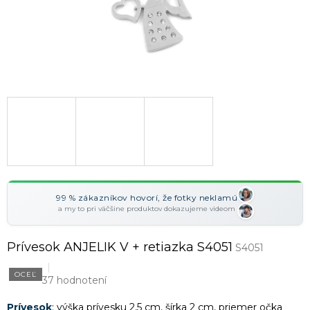
99 % zákazníkov hovorí, že fotky neklamú
a my to pri väčšine produktov dokazujeme videom
Prívesok ANJELIK V + retiazka S4051
S4051
OCEĽ
37 hodnotení
Prívesok
: výška prívesku 2,5 cm, šírka 2 cm, priemer očka