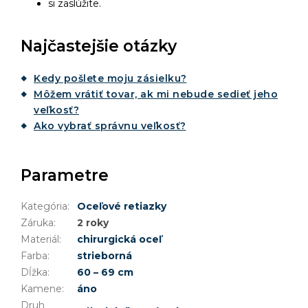
si zaslúžite.
Najčastejšie otázky
Kedy pošlete moju zásielku?
Môžem vrátiť tovar, ak mi nebude sedieť jeho
veľkosť?
Ako vybrať správnu veľkosť?
Parametre
Kategória
:
Oceľové retiazky
Záruka
:
2 roky
Materiál
:
chirurgická oceľ
Farba
:
strieborná
Dĺžka
:
60 – 69 cm
Kamene
:
áno
Druh