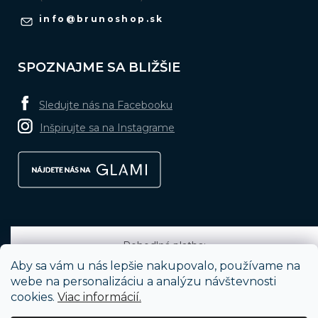
info
@
brunoshop.sk
SPOZNAJME SA BLIŽŠIE
Sledujte nás na Facebooku
Inšpirujte sa na Instagrame
Pohodlná platba:
Aby sa vám u nás lepšie nakupovalo, používame na
webe na personalizáciu a analýzu návštevnosti
cookies.
Viac informácií.
Obľúbené spôsoby dopravy: