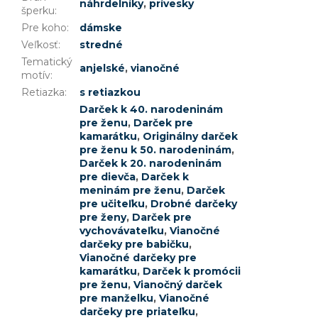
náhrdelníky
,
prívesky
šperku
:
Pre koho
:
dámske
Veľkosť
:
stredné
Tematický
anjelské
,
vianočné
motív
:
Retiazka
:
s retiazkou
Darček k 40. narodeninám
pre ženu
,
Darček pre
kamarátku
,
Originálny darček
pre ženu k 50. narodeninám
,
Darček k 20. narodeninám
pre dievča
,
Darček k
meninám pre ženu
,
Darček
pre učiteľku
,
Drobné darčeky
pre ženy
,
Darček pre
vychovávateľku
,
Vianočné
darčeky pre babičku
,
Vianočné darčeky pre
kamarátku
,
Darček k promócii
pre ženu
,
Vianočný darček
pre manželku
,
Vianočné
darčeky pre priateľku
,