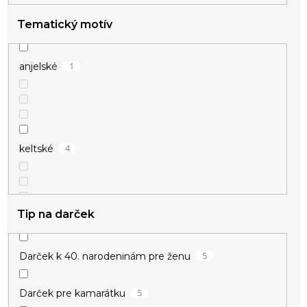
Tematický motív
1
anjelské
4
keltské
Tip na darček
5
Darček k 40. narodeninám pre ženu
1
svadobné
5
Darček pre kamarátku