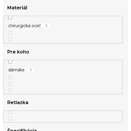
1
Materiál
zlatá
5
chirurgická oceľ
Pre koho
5
dámske
Retiazka
Špecifikácia