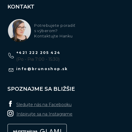
5
Darček pre priateľku k narodeninám
KONTAKT
5
Darček pre priateľku
Potrebujete poradiť
s výberom?
5
Vianočné darčeky pre ženy
Kontaktujte Hanku
+421 222 205 424
(Po - Pia 7:00 - 15:30)
info
@
brunoshop.sk
SPOZNAJME SA BLIŽŠIE
Sledujte nás na Facebooku
Inšpirujte sa na Instagrame