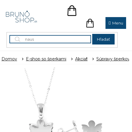
Prejsť
na
NÁKUPNÝ
obsah
KOŠÍK
NÁKUPNÝ
KOŠÍK
Hľadať
Domov
E-shop so šperkami
Akcia❗
Súpravy šperkov