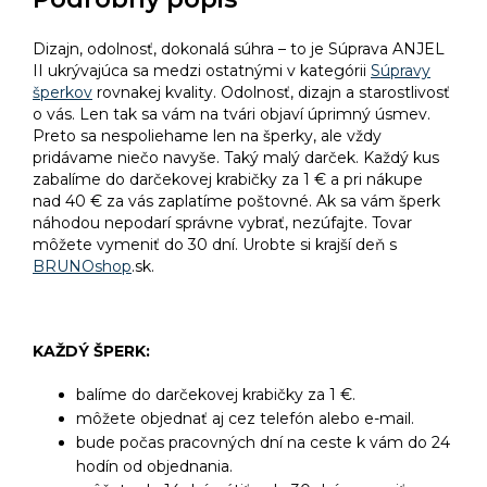
Dizajn, odolnosť, dokonalá súhra – to je Súprava ANJEL
II ukrývajúca sa medzi ostatnými v kategórii
Súpravy
šperkov
rovnakej kvality. Odolnosť, dizajn a starostlivosť
o vás. Len tak sa vám na tvári objaví úprimný úsmev.
Preto sa nespoliehame len na šperky, ale vždy
pridávame niečo navyše. Taký malý darček. Každý kus
zabalíme do darčekovej krabičky za 1 € a pri nákupe
nad 40 € za vás zaplatíme poštovné. Ak sa vám šperk
náhodou nepodarí správne vybrať, nezúfajte. Tovar
môžete vymeniť do 30 dní. Urobte si krajší deň s
BRUNOshop
.sk.
KAŽDÝ ŠPERK:
balíme do darčekovej krabičky za 1 €.
môžete objednať aj cez telefón alebo e-mail.
bude počas pracovných dní na ceste k vám do 24
hodín od objednania.