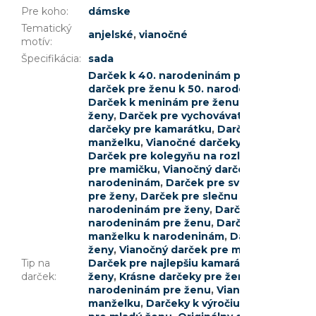
Pre koho
:
dámske
Tematický
anjelské
,
vianočné
motív
:
Špecifikácia
:
sada
Darček k 40. narodeninám pre ženu
,
Darč
darček pre ženu k 50. narodeninám
,
Darče
Darček k meninám pre ženu
,
Darček pre u
ženy
,
Darček pre vychovávateľku
,
Vianočn
darčeky pre kamarátku
,
Darček k promócii
manželku
,
Vianočné darčeky pre priateľku
Darček pre kolegyňu na rozlúčku
,
Darček p
pre mamičku
,
Vianočný darček pre svokru
narodeninám
,
Darček pre svedkyňu
,
Darče
pre ženy
,
Darček pre slečnu 21 rokov
,
Darč
narodeninám pre ženy
,
Darček k 33. naro
narodeninám pre ženu
,
Darček pre tetu
,
D
manželku k narodeninám
,
Darček pre sleč
ženy
,
Vianočný darček pre mamičku
,
Darče
Tip na
Darček pre najlepšiu kamarátku
,
Darček pr
darček
:
ženy
,
Krásne darčeky pre ženy
,
Darček pre
narodeninám pre ženu
,
Vianočné darčeky 
manželku
,
Darčeky k výročiu pre ženy
,
Naj