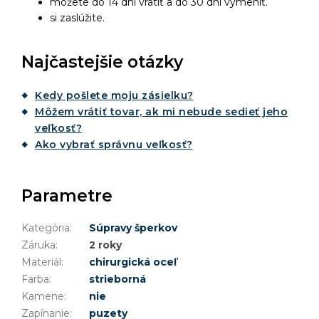
môžete do 14 dní vrátiť a do 30 dní vymeniť.
si zaslúžite.
Najčastejšie otázky
Kedy pošlete moju zásielku?
Môžem vrátiť tovar, ak mi nebude sedieť jeho
veľkosť?
Ako vybrať správnu veľkosť?
Parametre
Kategória
:
Súpravy šperkov
Záruka
:
2 roky
Materiál
:
chirurgická oceľ
Farba
:
strieborná
Kamene
:
nie
Zapínanie
:
puzety