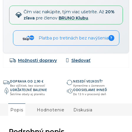
Čím viac nakúpite, tým viac ušetríte. Až
20%
zľava
pre členov
BRUNO Klubu
.
Platba po tretinách bez navýšenia
?
Možnosti dopravy
DOPRAVA OD 2,90 €
NESEDÍ VEĽKOSŤ?
Bez výčitiek, bez starostí
Vymeníme s úsmevom
UDRŽATEĽNÉ BALENIE
ODOSIELAME IHNEĎ
Šetríme obaly aj planétu
Do 13 h v pracovný deň
Popis
Hodnotenie
Diskusia
Podrobný popis