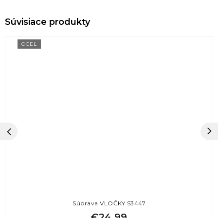
OCEĽ
Súprava VLOČKY S3447
€24,99