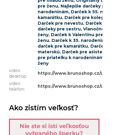
pre mladú ženu
,
Originálny darček pre ma
pre ženu
,
Najlepšie darčeky pre priateľku
,
narodeninám
,
Darček k 55. narodeninám 
kamarátku
,
Darček pre kolegyňu
,
Darček k
Darček pre nevestu
,
Darček k narodeniná
darčeky pre sestru
,
Vianočné darčeky pre
ženy
,
Darček k Valentínu pre ženu
,
Vtipný
ženu
,
Darček k 35. narodeninám pre ženu
darček pre kamarátku
,
Darček pre dospel
materskú
,
Darček pre asistentku
,
Originál
pre priateľku k narodeninám
,
Darček pre p
ženy
video
https://www.brunoshop.cz/user/documen
desktop
:
video
https://www.brunoshop.cz/user/documen
telefon
:
Ako zistím veľkosť?