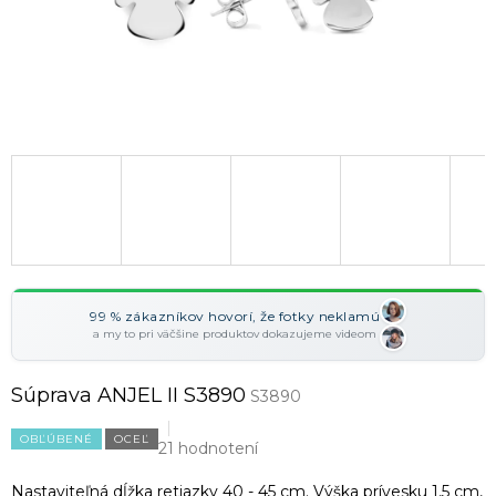
99 % zákazníkov hovorí, že fotky neklamú
a my to pri väčšine produktov dokazujeme videom
Súprava ANJEL II S3890
S3890
OBĽÚBENÉ
OCEĽ
21 hodnotení
Nastaviteľná dĺžka retiazky 40 - 45 cm. Výška prívesku 1,5 cm,