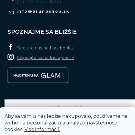
(Po - Pia 7:00 - 15:30)
info
@
brunoshop.sk
SPOZNAJME SA BLIŽŠIE
Sledujte nás na Facebooku
Inšpirujte sa na Instagrame
Pohodlná platba:
Aby sa vám u nás lepšie nakupovalo, používame na
webe na personalizáciu a analýzu návštevnosti
cookies.
Viac informácií.
Obľúbené spôsoby dopravy: