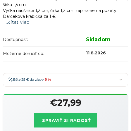
šírka 1,5 cm.
Výška náušnice 1,2 cm, šírka 1,2 cm, zapínanie na puzety.
Darčeková krabička za 1 €.
...čítať viac
Skladom
Dostupnosť:
11.8.2026
Môžeme doručiť do:
Ešte 25 € do zľavy
5 %
25 €
-5 %
→
€27,99
36 €
-7 %
→
Jednotková
47 €
-10 %
→
Najobľúbenejšia
cena:
SPRAVIŤ SI RADOSŤ
58 €
-15 %
→
Zľavy je možné kombinovať
?