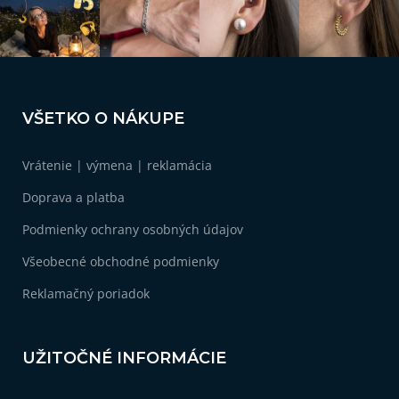
Z
á
VŠETKO O NÁKUPE
p
ä
Vrátenie | výmena | reklamácia
t
i
Doprava a platba
e
Podmienky ochrany osobných údajov
Všeobecné obchodné podmienky
Reklamačný poriadok
UŽITOČNÉ INFORMÁCIE