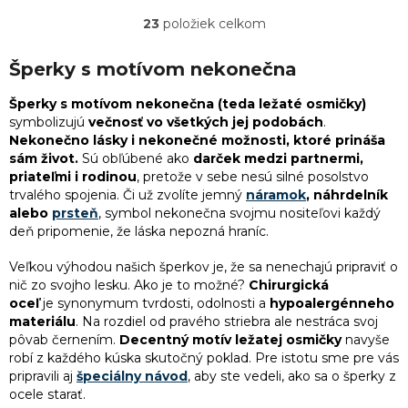
23
položiek celkom
O
v
l
Šperky s motívom nekonečna
á
d
Šperky s motívom nekonečna (teda ležaté osmičky)
a
symbolizujú
večnosť vo všetkých jej podobách
.
c
Nekonečno lásky i nekonečné možnosti, ktoré prináša
i
sám život.
Sú obľúbené ako
darček medzi partnermi,
e
priateľmi i rodinou
, pretože v sebe nesú silné posolstvo
p
trvalého spojenia. Či už zvolíte jemný
náramok
, náhrdelník
r
alebo
prsteň
, symbol nekonečna svojmu nositeľovi každý
v
deň pripomenie, že láska nepozná hraníc.
k
y
Veľkou výhodou našich šperkov je, že sa nenechajú pripraviť o
v
nič zo svojho lesku. Ako je to možné?
Chirurgická
ý
oceľ
je synonymum tvrdosti, odolnosti a
hypoalergénneho
p
materiálu
. Na rozdiel od pravého striebra ale nestráca svoj
i
pôvab černením.
Decentný motív ležatej osmičky
navyše
s
robí z každého kúska skutočný poklad. Pre istotu sme pre vás
u
pripravili aj
špeciálny návod
, aby ste vedeli, ako sa o šperky z
ocele starať.