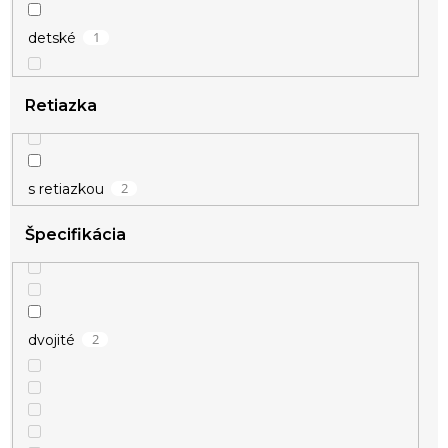
1
detské
Retiazka
2
s retiazkou
Špecifikácia
2
dvojité