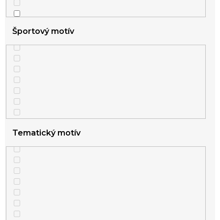
5
s príveskami
Športový motív
2
sada
1
tenké
Tematický motív