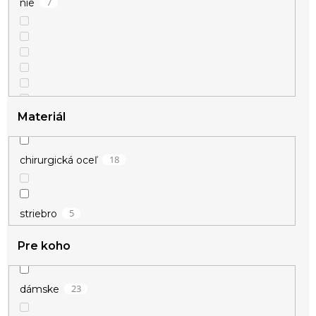
7
nie
1
ružová
22
strieborná
Materiál
1
zelená
18
chirurgická oceľ
1
zlatá
5
striebro
1
žltá
Pre koho
23
dámske