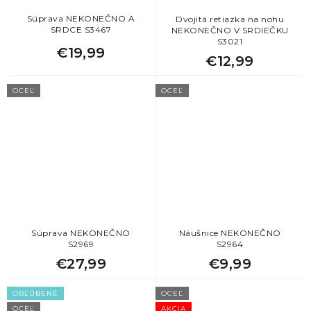
Súprava NEKONEČNO A
Dvojitá retiazka na nohu
SRDCE S3467
NEKONEČNO V SRDIEČKU
S3021
€19,99
€12,99
OCEĽ
OCEĽ
Súprava NEKONEČNO
Náušnice NEKONEČNO
S2969
S2964
€27,99
€9,99
OBĽÚBENÉ
OCEĽ
OCEĽ
AKCIA