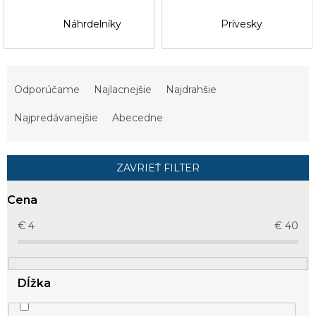
Náhrdelníky
Prívesky
R
a
Odporúčame
Najlacnejšie
Najdrahšie
d
e
Najpredávanejšie
Abecedne
n
i
e
ZAVRIEŤ FILTER
p
r
Cena
o
d
€
4
€
40
u
k
t
Dĺžka
o
v