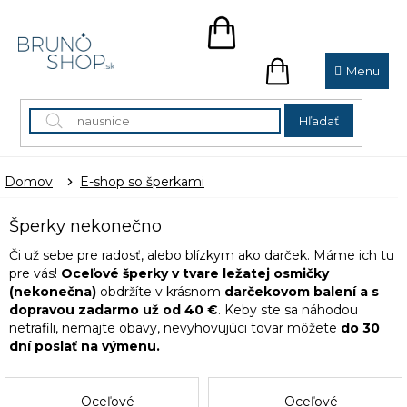
Prejsť
na
NÁKUPNÝ
obsah
KOŠÍK
NÁKUPNÝ
KOŠÍK
Hľadať
Domov
E-shop so šperkami
Šperky nekonečno
Či už sebe pre radosť, alebo blízkym ako darček. Máme ich tu
pre vás!
Oceľové šperky v tvare ležatej osmičky
(nekonečna)
obdržíte v krásnom
darčekovom balení a s
dopravou zadarmo už od 40 €
. Keby ste sa náhodou
netrafili, nemajte obavy, nevyhovujúci tovar môžete
do 30
dní poslať na výmenu.
Oceľové
Oceľové