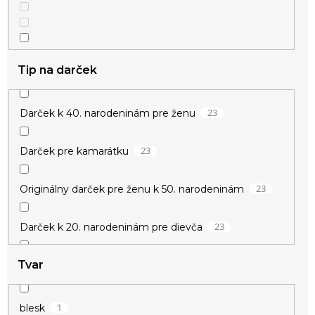
4
priateľstvo
Tip na darček
1
svadobné
23
Darček k 40. narodeninám pre ženu
1
šťastie
23
Darček pre kamarátku
23
Originálny darček pre ženu k 50. narodeninám
10
zamilované
23
Darček k 20. narodeninám pre dievča
Tvar
23
Darček k meninám pre ženu
23
Darček pre učiteľku
1
blesk