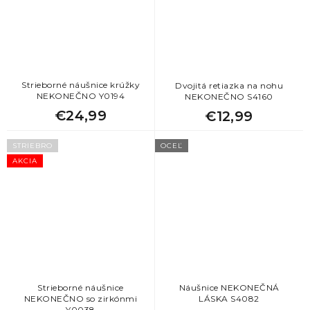
23
Vianočné darčeky pre sestru
23
Vianočné darčeky pre kolegyne
Strieborné náušnice krúžky
Dvojitá retiazka na nohu
NEKONEČNO Y0194
NEKONEČNO S4160
23
Originálne darčeky pre ženy
€24,99
€12,99
23
Darček k Valentínu pre ženu
STRIEBRO
OCEĽ
AKCIA
23
Vtipný darček k 50. narodeninám pre ženu
23
Darček k 35. narodeninám pre ženu
23
Darčeky pre družičky
Strieborné náušnice
Náušnice NEKONEČNÁ
23
Lacný darček pre kamarátku
NEKONEČNO so zirkónmi
LÁSKA S4082
Y0038