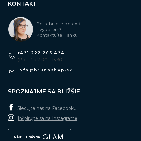
KONTAKT
Potrebujete poradiť
s výberom?
Kontaktujte Hanku
+421 222 205 424
(Po - Pia 7:00 - 15:30)
info
@
brunoshop.sk
SPOZNAJME SA BLIŽŠIE
Sledujte nás na Facebooku
Inšpirujte sa na Instagrame