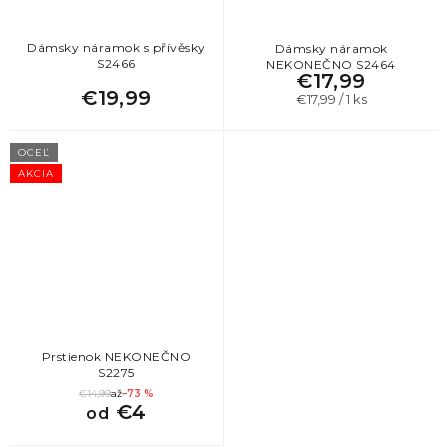
Dámsky náramok s přívěsky
Dámsky náramok
S2466
NEKONEČNO S2464
€17,99
€19,99
Jednotková
€17,99 / 1 ks
cena:
OCEĽ
AKCIA
Prstienok NEKONEČNO
S2275
€14,99
až
–73 %
€4
od