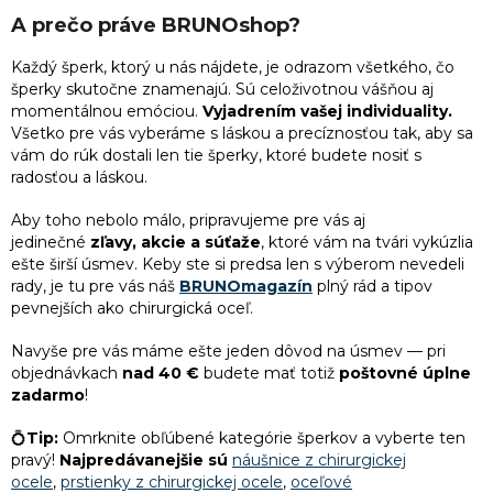
A prečo práve BRUNOshop?
Každý
šperk
, ktorý u nás nájdete, je odrazom všetkého, čo
šperky skutočne znamenajú. Sú celoživotnou vášňou aj
momentálnou emóciou.
Vyjadrením vašej individuality.
Všetko pre vás vyberáme s láskou a precíznosťou tak, aby sa
vám do rúk dostali len tie šperky, ktoré budete nosiť s
radosťou a láskou.
Aby toho nebolo málo, pripravujeme pre vás aj
jedinečné
zľavy, akcie a súťaže
, ktoré vám na tvári vykúzlia
ešte širší úsmev. Keby ste si predsa len s výberom nevedeli
rady, je tu pre vás náš
BRUNOmagazín
plný rád a tipov
pevnejších ako chirurgická oceľ.
Navyše pre vás máme ešte jeden dôvod na úsmev — pri
objednávkach
nad 40 €
budete mať totiž
poštovné úplne
zadarmo
!
💍
Tip:
Omrknite obľúbené kategórie šperkov a vyberte ten
pravý!
Najpredávanejšie sú
náušnice z chirurgickej
ocele
,
prstienky z chirurgickej ocele
,
oceľové