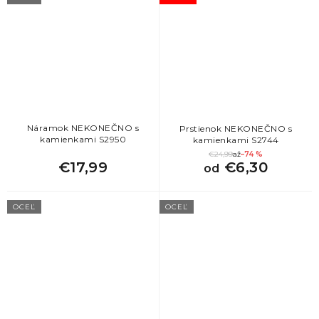
Náramok NEKONEČNO s
Prstienok NEKONEČNO s
kamienkami S2950
kamienkami S2744
€24,99
až
–74 %
€17,99
€6,30
od
OCEĽ
OCEĽ