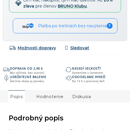
Čím viac nakúpite, tým viac ušetríte. Až
20%
zľava
pre členov
BRUNO Klubu
.
Platba po tretinách bez navýšenia
?
Možnosti dopravy
DOPRAVA OD 2,90 €
NESEDÍ VEĽKOSŤ?
Bez výčitiek, bez starostí
Vymeníme s úsmevom
UDRŽATEĽNÉ BALENIE
ODOSIELAME IHNEĎ
Šetríme obaly aj planétu
Do 13 h v pracovný deň
Popis
Hodnotenie
Diskusia
Podrobný popis