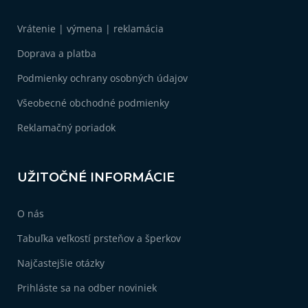
p
ä
Vrátenie | výmena | reklamácia
t
i
Doprava a platba
e
Podmienky ochrany osobných údajov
Všeobecné obchodné podmienky
Reklamačný poriadok
UŽITOČNÉ INFORMÁCIE
O nás
Tabuľka veľkostí prsteňov a šperkov
Najčastejšie otázky
Prihláste sa na odber noviniek