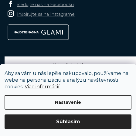
Sledujte nás na Facebooku
Inšpirujte sa na Instagrame
Pohodlná platba:
Aby sa vám u nás lepšie nakupovalo, používame na
webe na personalizáciu a analýzu návštevnosti
cookies.
Viac informácií.
Obľúbené spôsoby dopravy:
Nastavenie
Vytvoril Shoptet
Súhlasím
Copyright 2026
BRUNOshop.sk
. Všetky práva vyhradené.
Upraviť
nastavenie cookies