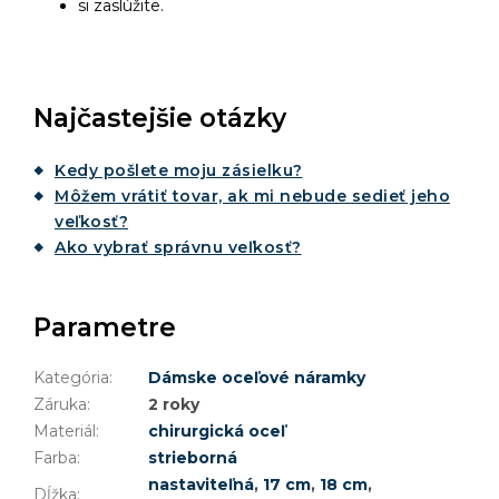
si zaslúžite.
Najčastejšie otázky
Kedy pošlete moju zásielku?
Môžem vrátiť tovar, ak mi nebude sedieť jeho
veľkosť?
Ako vybrať správnu veľkosť?
Parametre
Kategória
:
Dámske oceľové náramky
Záruka
:
2 roky
Materiál
:
chirurgická oceľ
Farba
:
strieborná
nastaviteľná
,
17 cm
,
18 cm
,
Dĺžka
: