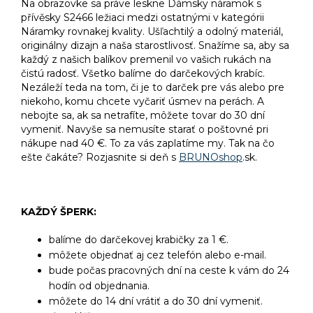
Na obrazovke sa práve leskne Dámsky náramok s
přívěsky S2466 ležiaci medzi ostatnými v kategórii
Náramky rovnakej kvality. Ušľachtilý a odolný materiál,
originálny dizajn a naša starostlivosť. Snažíme sa, aby sa
každý z našich balíkov premenil vo vašich rukách na
čistú radosť. Všetko balíme do darčekových krabíc.
Nezáleží teda na tom, či je to darček pre vás alebo pre
niekoho, komu chcete vyčariť úsmev na perách. A
nebojte sa, ak sa netrafíte, môžete tovar do 30 dní
vymeniť. Navyše sa nemusíte starať o poštovné pri
nákupe nad 40 €. To za vás zaplatíme my. Tak na čo
ešte čakáte? Rozjasnite si deň s
BRUNOshop
.sk.
KAŽDÝ ŠPERK:
balíme do darčekovej krabičky za 1 €.
môžete objednať aj cez telefón alebo e-mail.
bude počas pracovných dní na ceste k vám do 24
hodín od objednania.
môžete do 14 dní vrátiť a do 30 dní vymeniť.