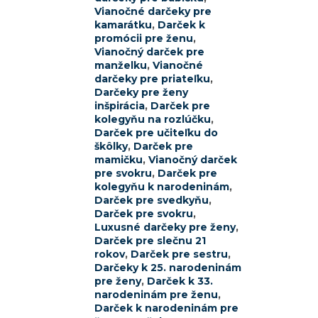
Vianočné darčeky pre
kamarátku
,
Darček k
promócii pre ženu
,
Vianočný darček pre
manželku
,
Vianočné
darčeky pre priateľku
,
Darčeky pre ženy
inšpirácia
,
Darček pre
kolegyňu na rozlúčku
,
Darček pre učiteľku do
škôlky
,
Darček pre
mamičku
,
Vianočný darček
pre svokru
,
Darček pre
kolegyňu k narodeninám
,
Darček pre svedkyňu
,
Darček pre svokru
,
Luxusné darčeky pre ženy
,
Darček pre slečnu 21
rokov
,
Darček pre sestru
,
Darčeky k 25. narodeninám
pre ženy
,
Darček k 33.
narodeninám pre ženu
,
Darček k narodeninám pre