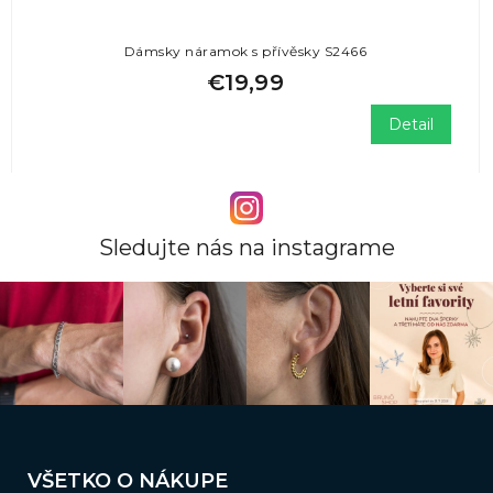
Dámsky náramok s přívěsky S2466
€19,99
Detail
Sledujte nás na instagrame
Z
á
VŠETKO O NÁKUPE