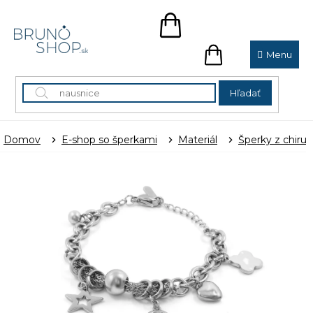
Prejsť
na
NÁKUPNÝ
obsah
KOŠÍK
NÁKUPNÝ
KOŠÍK
Hľadať
Domov
E-shop so šperkami
Materiál
Šperky z chirur