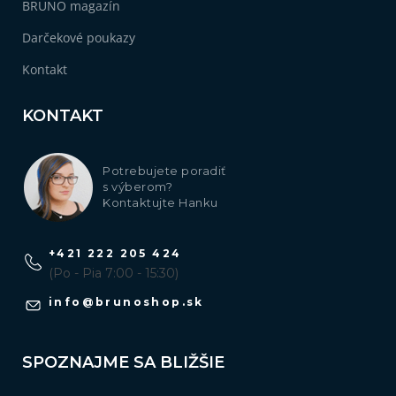
BRUNO magazín
Darčekové poukazy
Kontakt
KONTAKT
Potrebujete poradiť
s výberom?
Kontaktujte Hanku
+421 222 205 424
(Po - Pia 7:00 - 15:30)
info
@
brunoshop.sk
SPOZNAJME SA BLIŽŠIE