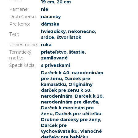
19 cm
,
20 cm
Kamene
:
nie
Druh šperku
:
náramky
Pre koho
:
dámske
hviezdičky
,
nekonečno
,
Tvar
:
srdce
,
štvorlístok
Umiestnenie
:
ruka
Tematický
priateľstvo
,
šťastie
,
motív
:
zamilované
Špecifikácia
:
s príveskami
Darček k 40. narodeninám
pre ženu
,
Darček pre
kamarátku
,
Originálny
darček pre ženu k 50.
narodeninám
,
Darček k 20.
narodeninám pre dievča
,
Darček k meninám pre
ženu
,
Darček pre učiteľku
,
Drobné darčeky pre ženy
,
Darček pre
vychovávateľku
,
Vianočné
darčeky pre babičku
,