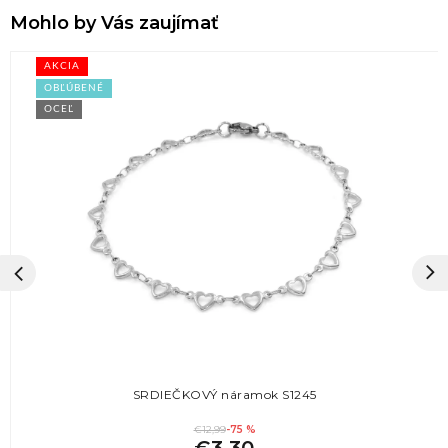
Mohlo by Vás zaujímať
AKCIA
OBĽÚBENÉ
OCEĽ
SRDIEČKOVÝ náramok S1245
€12,99
-75 %
€3,30