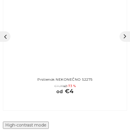
Prstienok NEKONEČNO S2275
€14,99
až
–73 %
€4
od
High-contrast mode