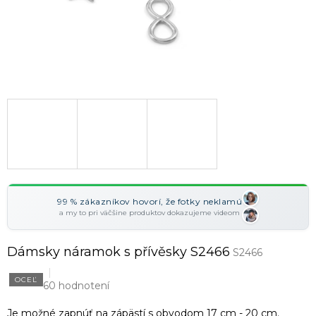
99 % zákazníkov hovorí, že fotky neklamú
a my to pri väčšine produktov dokazujeme videom
Dámsky náramok s přívěsky S2466
S2466
OCEĽ
60 hodnotení
Je možné zapnúť na zápästí s obvodom 17 cm - 20 cm.