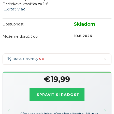
Darčeková krabička za 1 €.
...čítať viac
Skladom
Dostupnosť:
10.8.2026
Môžeme doručiť do:
Ešte 25 € do zľavy
5 %
25 €
-5 %
→
€19,99
36 €
-7 %
→
Jednotková
47 €
-10 %
→
Najobľúbenejšia
cena:
SPRAVIŤ SI RADOSŤ
58 €
-15 %
→
Zľavy je možné kombinovať
?