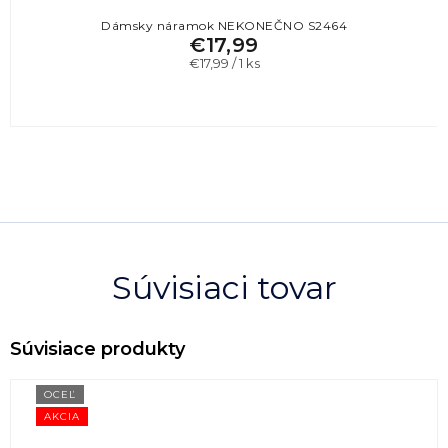
Dámsky náramok NEKONEČNO S2464
€17,99
Jednotková
€17,99 / 1 ks
cena:
Súvisiaci tovar
OCEĽ
AKCIA