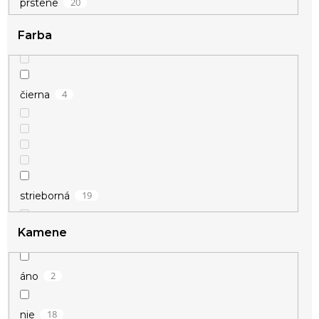
20
prstene
Farba
4
čierna
19
strieborná
Kamene
1
zlatá
2
áno
18
nie