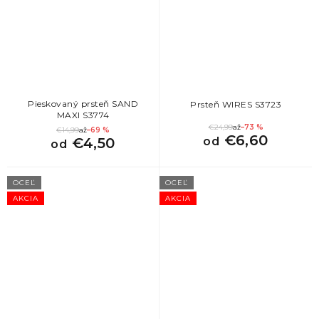
Pieskovaný prsteň SAND
Prsteň WIRES S3723
MAXI S3774
€24,99
až
–73 %
€14,99
až
–69 %
€6,60
€4,50
od
od
OCEĽ
OCEĽ
AKCIA
AKCIA