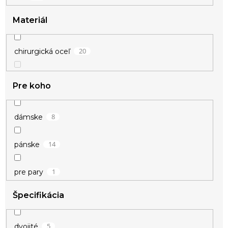
Materiál
20
chirurgická oceľ
Pre koho
8
dámske
14
pánske
1
pre pary
Špecifikácia
5
dvojité