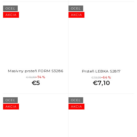
OCEĽ
OCEĽ
AKCIA
AKCIA
Masívny prsteň FORM S3286
Prsteň LEBKA S2817
€19,99
–74 %
€19,99
–64 %
€5
€7,10
OCEĽ
OCEĽ
AKCIA
AKCIA