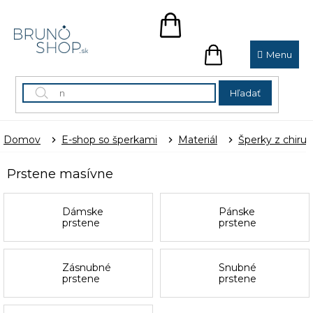
Prejsť
na
NÁKUPNÝ
obsah
KOŠÍK
NÁKUPNÝ
KOŠÍK
Hľadať
Domov
E-shop so šperkami
Materiál
Šperky z chirur
Prstene masívne
Dámske
Pánske
prstene
prstene
Zásnubné
Snubné
prstene
prstene