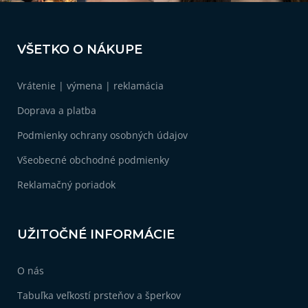
y
v
Z
ý
á
p
VŠETKO O NÁKUPE
i
p
s
ä
u
Vrátenie | výmena | reklamácia
t
i
Doprava a platba
e
Podmienky ochrany osobných údajov
Všeobecné obchodné podmienky
Reklamačný poriadok
UŽITOČNÉ INFORMÁCIE
O nás
Tabuľka veľkostí prsteňov a šperkov