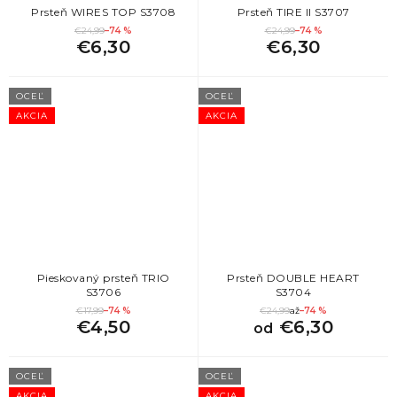
Prsteň WIRES TOP S3708
Prsteň TIRE II S3707
€24,99
–74 %
€24,99
–74 %
€6,30
€6,30
OCEĽ
OCEĽ
AKCIA
AKCIA
Pieskovaný prsteň TRIO
Prsteň DOUBLE HEART
S3706
S3704
€17,99
–74 %
€24,99
až
–74 %
€4,50
€6,30
od
OCEĽ
OCEĽ
AKCIA
AKCIA