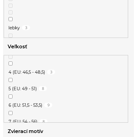
3
lebky
Veľkosť
1
srdce
3
4 (EU: 46,5 - 48,5)
1
Thorovo kladivo
8
5 (EU: 49 - 51)
9
6 (EU: 51,5 - 53,5)
8
7 (EU: 54 - 56)
Zvierací motív