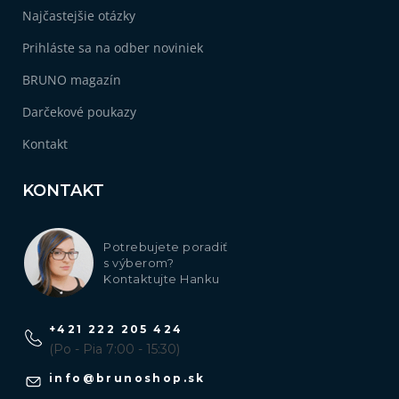
Najčastejšie otázky
Prihláste sa na odber noviniek
BRUNO magazín
Darčekové poukazy
Kontakt
KONTAKT
Potrebujete poradiť
s výberom?
Kontaktujte Hanku
+421 222 205 424
(Po - Pia 7:00 - 15:30)
info
@
brunoshop.sk