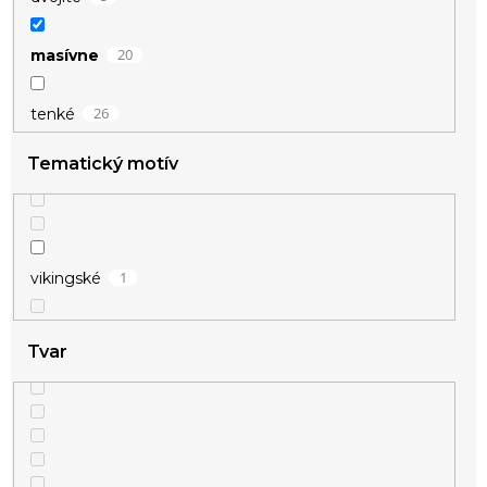
20
masívne
26
tenké
Tematický motív
1
vikingské
Tvar