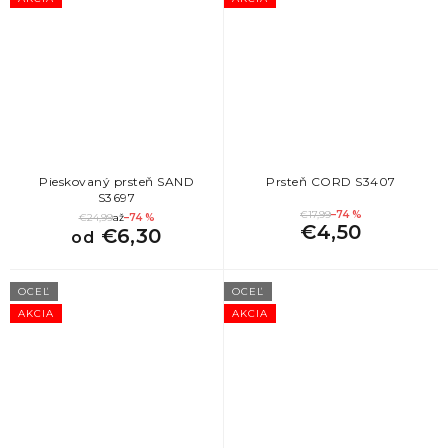
Pieskovaný prsteň SAND
Prsteň CORD S3407
S3697
€17,99
–74 %
€24,99
až
–74 %
€4,50
€6,30
od
OCEĽ
OCEĽ
AKCIA
AKCIA