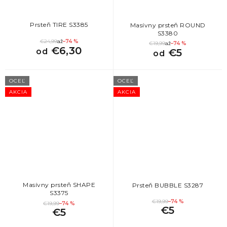
Prsteň TIRE S3385
Masívny prsteň ROUND
S3380
€24,99
až
–74 %
€19,99
až
–74 %
€6,30
od
€5
od
OCEĽ
OCEĽ
AKCIA
AKCIA
Masívny prsteň SHAPE
Prsteň BUBBLE S3287
S3375
€19,99
–74 %
€19,99
–74 %
€5
€5