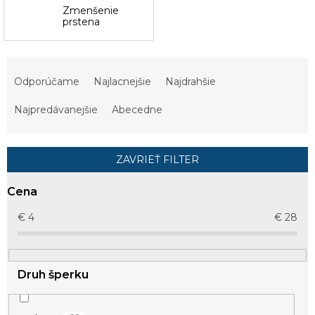
Zmenšenie
prstena
R
a
Odporúčame
Najlacnejšie
Najdrahšie
d
e
Najpredávanejšie
Abecedne
n
i
e
ZAVRIEŤ FILTER
p
r
Cena
o
d
€
4
€
28
u
k
t
Druh šperku
o
v