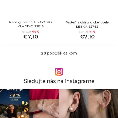
Pánsky prsteň THOROVO
Prsteň z chirurgickej ocele
KLADIVO S2816
LEBKA S2762
€19,99
–64 %
€24,99
–71 %
€7,10
€7,10
20
položiek celkom
O
v
l
á
d
a
Sledujte nás na instagrame
c
i
e
p
r
v
k