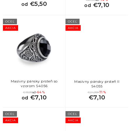
o
€5,50
od
€7,10
od
v
OCEĽ
OCEĽ
AKCIA
AKCIA
Masívny pánsky prsteň so
Masívny pánsky prsteň II
vzorom S4056
S4055
€19,99
až
–64 %
€24,99
–71 %
€7,10
€7,10
od
OCEĽ
OCEĽ
AKCIA
AKCIA