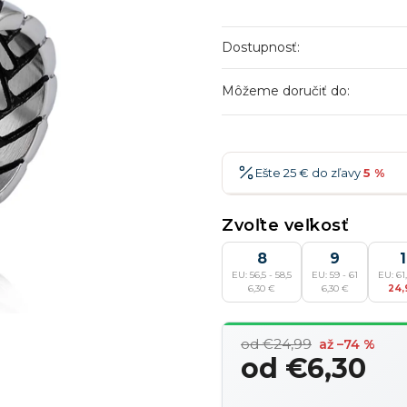
Dostupnosť:
Môžeme doručiť do:
Ešte 25 € do zľavy
5 %
25 €
-5 %
→
Zvoľte veľkosť
36 €
-7 %
→
8
9
EU: 56,5 - 58,5
EU: 59 - 61
EU: 61,
47 €
-10 %
→
6,30 €
6,30 €
24,
58 €
-15 %
→
od €24,99
až –74 %
od
€6,30
Jednotková