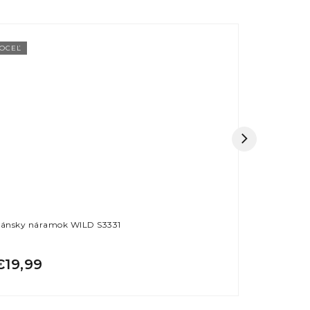
OCEĽ
OCEĽ
ánsky náramok WILD S3331
Masívny ná
€19,99
€17,99