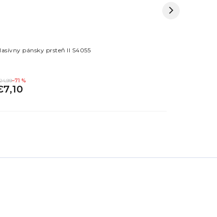
asívny pánsky prsteň II S4055
Masívny pán
24,99
–71 %
€19,99
až
–64 %
€7,10
€7,1
od