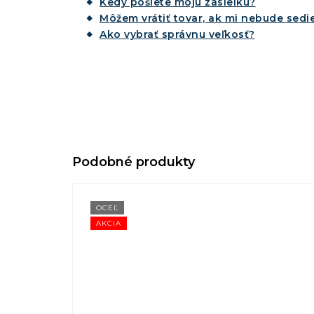
Kedy pošlete moju zásielku?
Môžem vrátiť tovar, ak mi nebude sedie
Ako vybrať správnu veľkosť?
OCEĽ
AKCIA