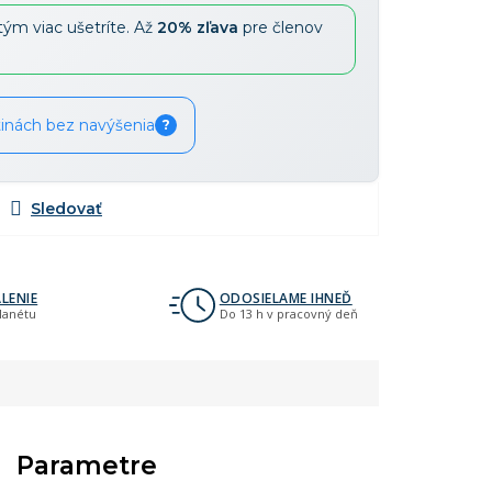
tým viac ušetríte. Až
20% zľava
pre členov
tinách bez navýšenia
?
LENIE
ODOSIELAME IHNEĎ
planétu
Do 13 h v pracovný deň
Parametre