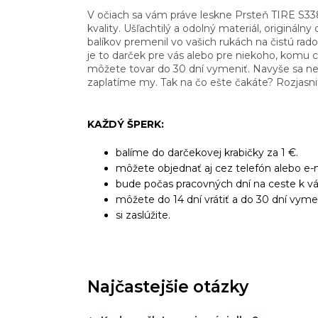
V očiach sa vám práve leskne Prsteň TIRE S338
kvality. Ušľachtilý a odolný materiál, originálny
balíkov premenil vo vašich rukách na čistú rad
je to darček pre vás alebo pre niekoho, komu c
môžete tovar do 30 dní vymeniť. Navyše sa ne
zaplatíme my. Tak na čo ešte čakáte? Rozjasni
KAŽDÝ ŠPERK:
balíme do darčekovej krabičky za 1 €.
môžete objednať aj cez telefón alebo e-m
bude počas pracovných dní na ceste k v
môžete do 14 dní vrátiť a do 30 dní vyme
si zaslúžite.
Najčastejšie otázky