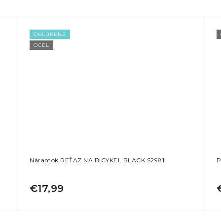
OBĽÚBENÉ
OCEĽ
Náramok REŤAZ NA BICYKEL BLACK S2981
P
€17,99