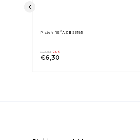
180
Prsteň REŤAZ II S3185
€24,99
–74 %
€6,30