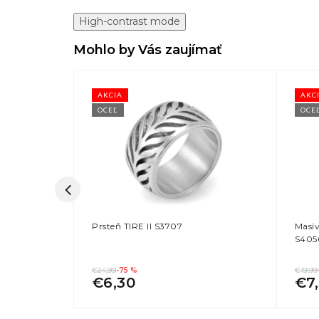
High-contrast mode
Mohlo by Vás zaujímať
AKCIA
AKC
OCEĽ
OCE
 S4038
Prsteň TIRE II S3707
Masív
S405
€24,99
-75 %
€19,99
€6,30
€7,