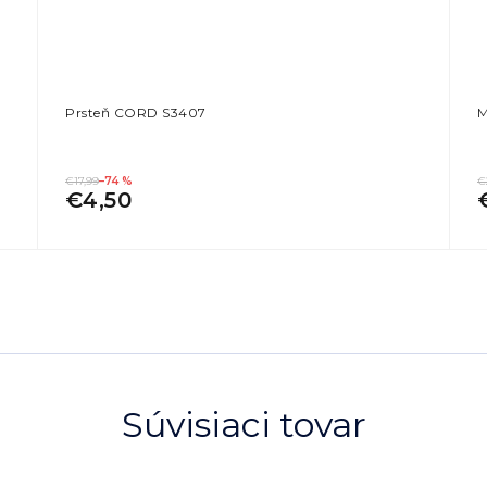
Prsteň CORD S3407
M
€17,99
–74 %
€
€4,50
Súvisiaci tovar