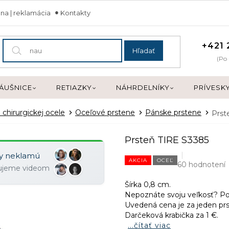
na | reklamácia
Kontakty
+421 
Hľadať
(Po 
ÁUŠNICE
RETIAZKY
NÁHRDELNÍKY
PRÍVESK
 chirurgickej ocele
Oceľové prstene
Pánske prstene
Prst
Prsteň TIRE S3385
ky neklamú
AKCIA
OCEĽ
60 hodnotení
zujeme videom
Šírka 0,8 cm.
Nepoznáte svoju veľkosť? 
Uvedená cena je za jeden prs
Darčeková krabička za 1 €.
...čítať viac