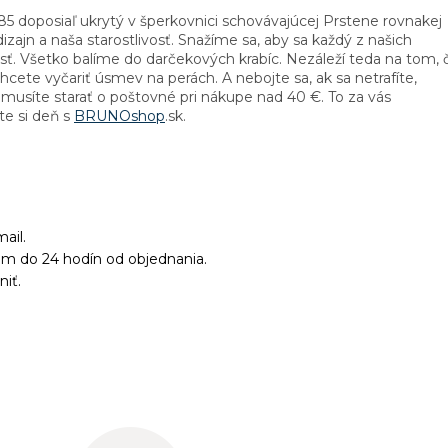
5 doposiaľ ukrytý v šperkovnici schovávajúcej Prstene rovnakej
 dizajn a naša starostlivosť. Snažíme sa, aby sa každý z našich
osť. Všetko balíme do darčekových krabíc. Nezáleží teda na tom, č
hcete vyčariť úsmev na perách. A nebojte sa, ak sa netrafíte,
musíte starať o poštovné pri nákupe nad 40 €. To za vás
te si deň s
BRUNOshop
.sk.
ail.
ám do 24 hodín od objednania.
niť.