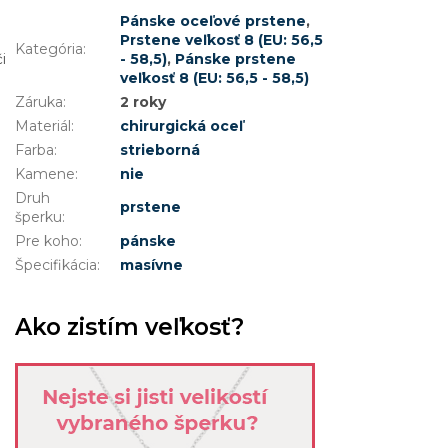
Pánske oceľové prstene
,
Prstene veľkosť 8 (EU: 56,5
Kategória
:
i
- 58,5)
,
Pánske prstene
veľkosť 8 (EU: 56,5 - 58,5)
Záruka
:
2 roky
Materiál
:
chirurgická oceľ
Farba
:
strieborná
Kamene
:
nie
Druh
prstene
šperku
:
Pre koho
:
pánske
Špecifikácia
:
masívne
Ako zistím veľkosť?