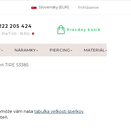
Slovensky (EUR)
Prihlásenie
222 205 424
Prázdny košík
NÁKUPNÝ
- Pia 7:00 - 15:30)
KOŠÍK
Y
NÁRAMKY
PIERCING
MATERIÁL
DARČ
eň TIRE S3385
Pomôže vám naša
tabuľka veľkosti šperkov
.
teň.