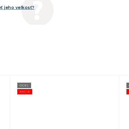
ť jeho veľkosť?
OCEĽ
AKCIA