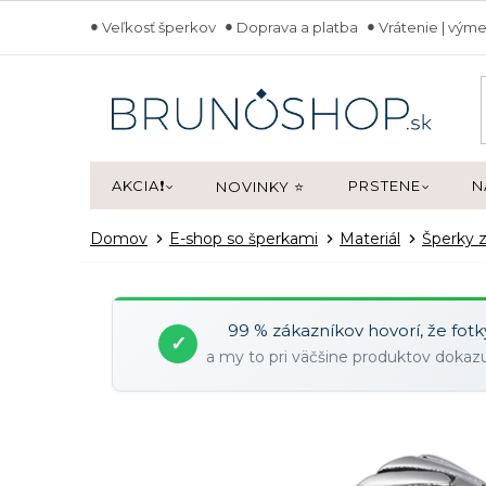
Prejsť
Veľkosť šperkov
Doprava a platba
Vrátenie | výme
na
obsah
AKCIA❗
PRSTENE
N
NOVINKY ⭐
Domov
E-shop so šperkami
Materiál
Šperky z
99 % zákazníkov hovorí, že fot
✓
a my to pri väčšine produktov doka