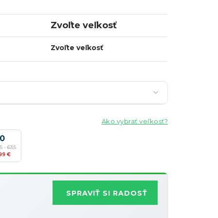
Zvoľte veľkosť
Zvoľte veľkosť
Ako vybrať veľkosť?
10
5 - 63,5
Najobľúbenejšia
99 €
Zľavy je možné kombinovať
?
SPRAVIŤ SI RADOSŤ