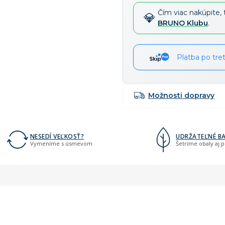
cena:
Čím viac nakúpite, 
BRUNO Klubu
.
Platba po tre
Možnosti dopravy
NESEDÍ VEĽKOSŤ?
UDRŽATEĽNÉ BA
Vymeníme s úsmevom
Šetríme obaly aj 