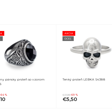
IA
AKCIA
Ľ
OCEĽ
ny pánsky prsteň so vzorom
Tenký prsteň LEBKA S4388
6
-64 %
€17,99
-69 %
10
€5,50