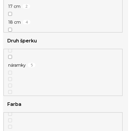
2
17 cm
4
18 cm
5
19 cm
Druh šperku
5
20 cm
5
náramky
3
21 cm
Farba