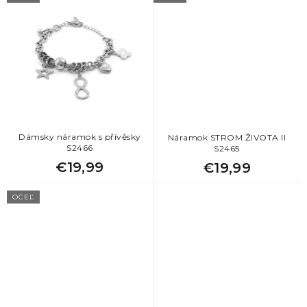
Dámsky náramok s přívěsky
Náramok STROM ŽIVOTA II
S2466
S2465
€19,99
€19,99
OCEĽ