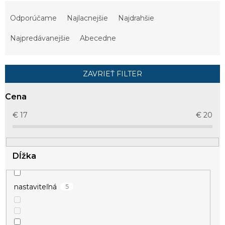
R
a
Odporúčame
Najlacnejšie
Najdrahšie
d
e
Najpredávanejšie
Abecedne
n
i
e
ZAVRIEŤ FILTER
p
r
Cena
o
d
€
17
€
20
u
k
t
Dĺžka
o
v
5
nastaviteľná