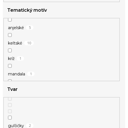
Tematický motív
5
anjelské
10
keltské
1
kríž
1
mandala
Tvar
1
motýľ
5
priateľstvo
2
srdce
2
guľôčky