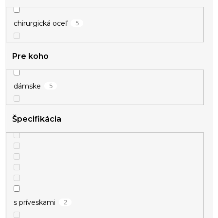
5
chirurgická oceľ
Pre koho
5
dámske
Špecifikácia
2
s príveskami