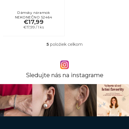
Dámsky náramok
NEKONEČNO S2464
€17,99
Jednotková
€17,99 / 1 ks
cena:
5
položiek celkom
O
v
l
á
d
a
Sledujte nás na instagrame
c
i
e
p
r
v
k
y
v
Z
ý