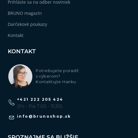
Prihláste sa na odber noviniek
BRUNO magazín
Darčekové poukazy
Kontakt
KONTAKT
Potrebujete poradiť
s výberom?
Kontaktujte Hanku
+421 222 205 424
(Po - Pia 7:00 - 15:30)
info
@
brunoshop.sk
SPOZNAJME SA BLIŽŠIE