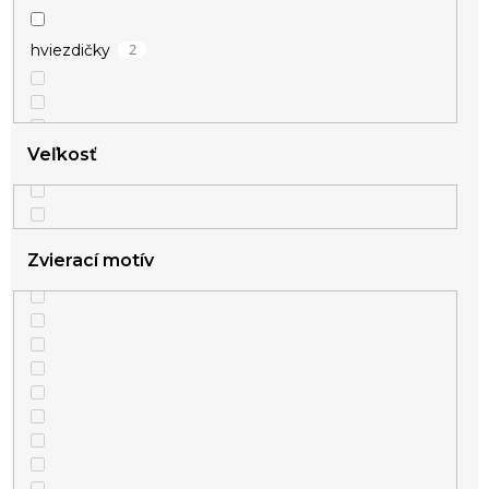
3
šťastie
2
hviezdičky
15
vianočné
32
zamilované
Veľkosť
23
zvieracie
Zvierací motív
4
nekonečno