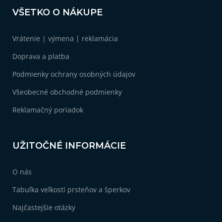
á
p
VŠETKO O NÁKUPE
i
p
s
ä
u
Vrátenie | výmena | reklamácia
t
i
Doprava a platba
e
Podmienky ochrany osobných údajov
Všeobecné obchodné podmienky
Reklamačný poriadok
UŽITOČNÉ INFORMÁCIE
O nás
Tabuľka veľkostí prsteňov a šperkov
Najčastejšie otázky