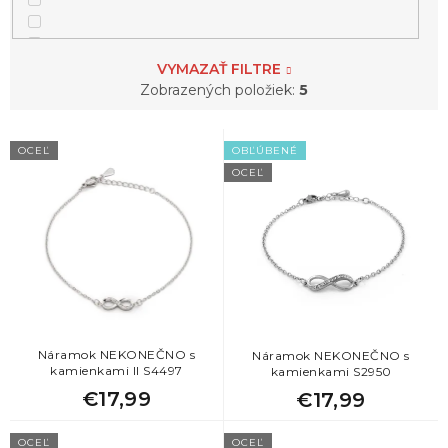
2
srdce
VYMAZAŤ FILTRE
1
strom života
Zobrazených položiek:
5
V
2
štvorlístok
OCEĽ
OBĽÚBENÉ
ý
OCEĽ
p
i
s
p
r
o
d
u
k
Náramok NEKONEČNO s
Náramok NEKONEČNO s
kamienkami II S4497
kamienkami S2950
t
€17,99
€17,99
o
v
OCEĽ
OCEĽ