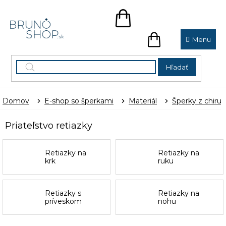
Prejsť
na
NÁKUPNÝ
obsah
KOŠÍK
NÁKUPNÝ
KOŠÍK
Hľadať
Domov
E-shop so šperkami
Materiál
Šperky z chirur
Priateľstvo retiazky
Retiazky na
Retiazky na
krk
ruku
Retiazky s
Retiazky na
príveskom
nohu