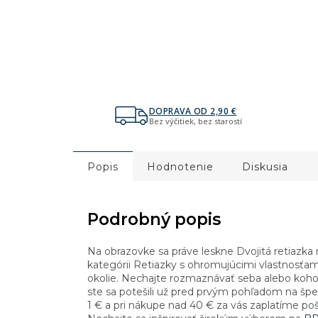
DOPRAVA OD 2,90 €
Bez výčitiek, bez starostí
Popis
Hodnotenie
Diskusia
Podrobný popis
Na obrazovke sa práve leskne Dvojitá retiaz
kategórii Retiazky s ohromujúcimi vlastnosťami.
okolie. Nechajte rozmaznávať seba alebo koho
ste sa potešili už pred prvým pohľadom na špe
1 € a pri nákupe nad 40 € za vás zaplatíme p