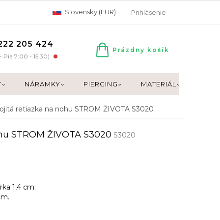
Slovensky (EUR)
Prihlásenie
222 205 424
Prázdny košík
NÁKUPNÝ
- Pia 7:00 - 15:30)
KOŠÍK
Y
NÁRAMKY
PIERCING
MATERIÁL
DARČ
ojitá retiazka na nohu STROM ŽIVOTA S3020
nohu STROM ŽIVOTA S3020
S3020
rka 1,4 cm.
cm.