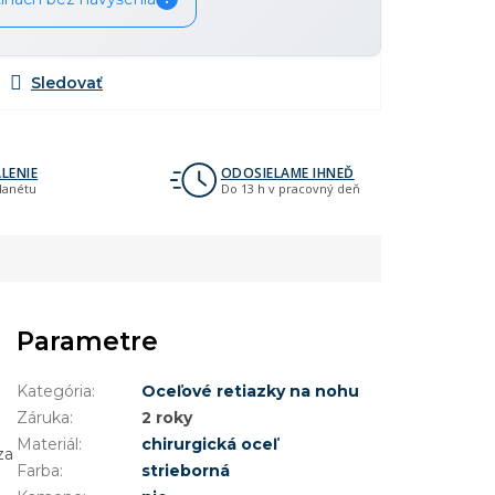
LENIE
ODOSIELAME IHNEĎ
planétu
Do 13 h v pracovný deň
Parametre
Kategória
:
Oceľové retiazky na nohu
Záruka
:
2 roky
Materiál
:
chirurgická oceľ
za
Farba
:
strieborná