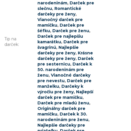
narodeninám
,
Darček pre
slečnu
,
Romantické
darčeky pre ženy
,
Vianočný darček pre
mamičku
,
Darček pre
šéfku
,
Darček pre ženu
,
Darček pre najlepšiu
Tip na
kamarátku
,
Darček pre
darček
:
švagrinú
,
Najlepšie
darčeky pre ženy
,
Krásne
darčeky pre ženy
,
Darček
pre sesternicu
,
Darček k
50. narodeninám pre
ženu
,
Vianočné darčeky
pre nevestu
,
Darček pre
manželku
,
Darčeky k
výročiu pre ženy
,
Najlepší
darček pre mamičku
,
Darček pre mladú ženu
,
Originálny darček pre
mamičku
,
Darček k 30.
narodeninám pre ženu
,
Najlepšie darčeky pre
priateľku
,
Darček pre