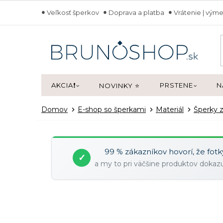
Prejsť
Veľkosť šperkov
Doprava a platba
Vrátenie | výme
na
obsah
AKCIA❗
PRSTENE
N
NOVINKY ⭐
Domov
E-shop so šperkami
Materiál
Šperky z
99 % zákazníkov hovorí, že fot
✓
a my to pri väčšine produktov doka