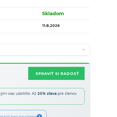
Skladom
11.8.2026
SPRAVIŤ SI RADOSŤ
Najobľúbenejšia
tým viac ušetríte. Až
20% zľava
pre členov
Zľavy je možné kombinovať
?
tinách bez navýšenia
?