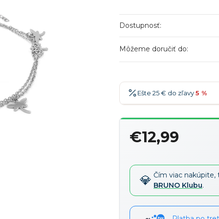
Dostupnosť:
Môžeme doručiť do:
Ešte 25 € do zľavy
5 %
25 €
-5 %
→
€12,99
36 €
-7 %
→
Jednotková
47 €
-10 %
→
cena:
58 €
-15 %
→
Čím viac nakúpite, 
BRUNO Klubu
.
Platba po tre