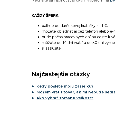
Nechajte sa inšpirovať širokým výberom na
B
KAŽDÝ ŠPERK:
balíme do darčekovej krabičky za 1 €.
môžete objednať aj cez telefón alebo e-m
bude počas pracovných dní na ceste k v
môžete do 14 dní vrátiť a do 30 dní vyme
si zaslúžite.
Najčastejšie otázky
Kedy pošlete moju zásielku?
Môžem vrátiť tovar, ak mi nebude sedie
Ako vybrať správnu veľkosť?