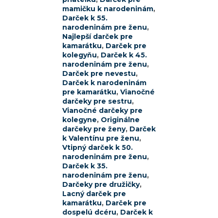
mamičku k narodeninám
,
Darček k 55.
narodeninám pre ženu
,
Najlepší darček pre
kamarátku
,
Darček pre
kolegyňu
,
Darček k 45.
narodeninám pre ženu
,
Darček pre nevestu
,
Darček k narodeninám
pre kamarátku
,
Vianočné
darčeky pre sestru
,
Vianočné darčeky pre
kolegyne
,
Originálne
darčeky pre ženy
,
Darček
k Valentínu pre ženu
,
Vtipný darček k 50.
narodeninám pre ženu
,
Darček k 35.
narodeninám pre ženu
,
Darčeky pre družičky
,
Lacný darček pre
kamarátku
,
Darček pre
dospelú dcéru
,
Darček k