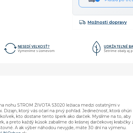
Možnosti dopravy
NESEDÍ VEĽKOSŤ?
UDRŽATEĽNÉ BA
Vymeníme s úsmevom
Šetríme obaly aj 
ka na nohu STROM ŽIVOTA S3020 ležiaca medzi ostatnými v
 Dizajn, ktorý vás očarí na prvý pohľad. Jedinečnosť, ktorá ohúri
koľvek, kto dostane tento šperk ako darček. Myslíme na to, aby
rk, a preto každý kúsok zabalíme do krásnej darčekovej krabičky 
oštovné. A ak výber náhodou nevyjde, máte 30 dní na výmenu.