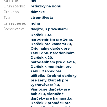
Kamene
:
nie
Druh šperku
:
retiazky na nohu
Pre koho
:
dámske
Tvar
:
strom života
Umiestnenie
:
noha
Špecifikácia
:
dvojité
,
s príveskami
Darček k 40.
narodeninám pre ženu
,
Darček pre kamarátku
,
Originálny darček pre
ženu k 50. narodeninám
,
Darček k 20.
narodeninám pre dievča
,
Darček k meninám pre
ženu
,
Darček pre
učiteľku
,
Drobné darčeky
pre ženy
,
Darček pre
vychovávateľku
,
Vianočné darčeky pre
babičku
,
Vianočné
darčeky pre kamarátku
,
Darček k promócii pre