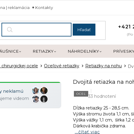
na | reklamácia
Kontakty
+421 
Hľadať
(Po 
ÁUŠNICE
RETIAZKY
NÁHRDELNÍKY
PRÍVESK
 chirurgickej ocele
Oceľové retiazky
Retiazky na nohu
Dv
Dvojitá retiazka na 
ky neklamú
OCEĽ
33 hodnotení
zujeme videom
Dĺžka retiazky 25 - 28,5 cm.
Výška stromu života 1,1 cm, ší
Výška vážky 1,1 cm, šírka 1,2 
Dárková krabička zdrama.
...čítať viac