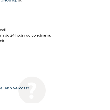
RUNOshop
.sk.
ail.
ám do 24 hodín od objednania.
niť.
ť jeho veľkosť?