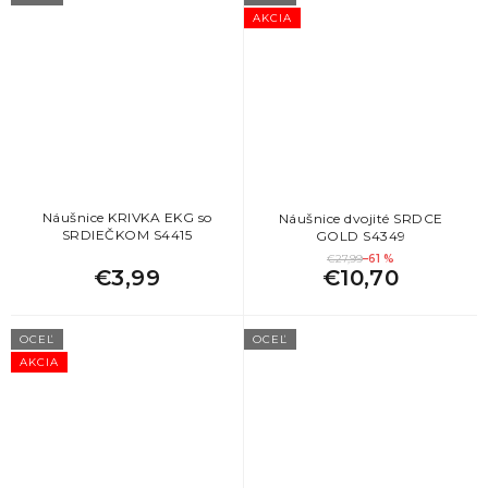
AKCIA
Náušnice KRIVKA EKG so
Náušnice dvojité SRDCE
SRDIEČKOM S4415
GOLD S4349
€27,99
–61 %
€3,99
€10,70
OCEĽ
OCEĽ
AKCIA