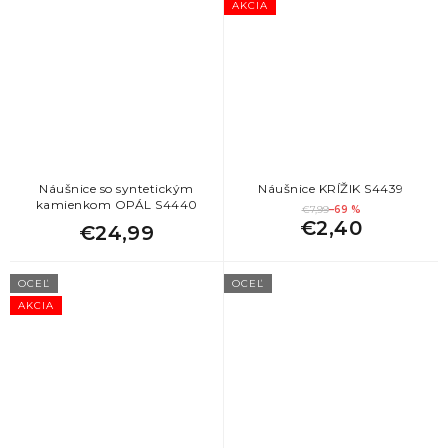
AKCIA
Náušnice so syntetickým
Náušnice KRÍŽIK S4439
kamienkom OPÁL S4440
€7,99
–69 %
€2,40
€24,99
OCEĽ
OCEĽ
AKCIA