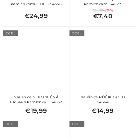
kamienkami GOLD S4536
kamienkami S4528
€24,99
–70 %
€24,99
€7,40
OCEĽ
OCEĽ
Náušnice NEKONEČNÁ
Náušnice PÚČIK GOLD
LÁSKA s kamienky II S4532
S4564
€19,99
€14,99
OCEĽ
OCEĽ