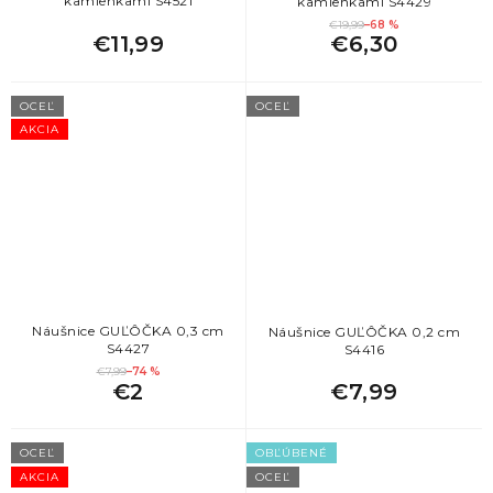
kamienkami S4521
kamienkami S4429
€19,99
–68 %
€11,99
€6,30
OCEĽ
OCEĽ
AKCIA
Náušnice GUĽÔČKA 0,3 cm
Náušnice GUĽÔČKA 0,2 cm
S4427
S4416
€7,99
–74 %
€2
€7,99
OCEĽ
OBĽÚBENÉ
AKCIA
OCEĽ