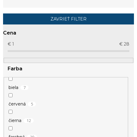
n
i
e
ZAVRIEŤ FILTER
p
r
Cena
o
d
€
1
€
28
u
k
t
Farba
o
v
7
biela
5
červená
12
čierna
20