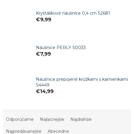
Kryštálikové náušnice 0,4 cm S2681
€9,99
Náušnice PERLY S0033
€7,99
Náušnice prepojené krúžkami s kamienkami
S4449
€14,99
R
a
Odporúčame
Najlacnejšie
Najdrahšie
d
e
Najpredávanejšie
Abecedne