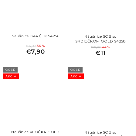
Náušnice DARČEK S4256
Náušnice SOB so
SRDIEČKOM GOLD S4258
€17,99
–56 %
€19,99
–44 %
€7,90
€11
OCEĽ
OCEĽ
AKCIA
AKCIA
Náušnice VLOČKA GOLD
Náušnice SOB so