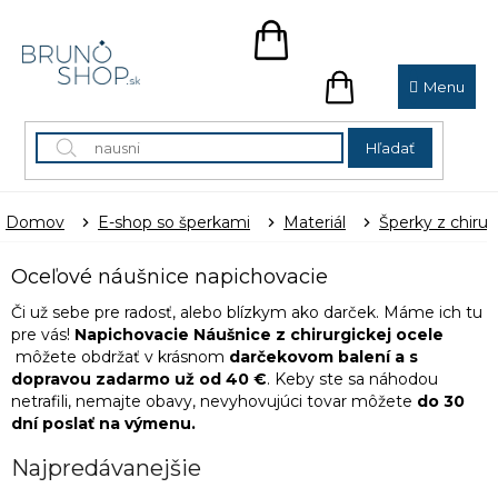
Prejsť
na
NÁKUPNÝ
obsah
KOŠÍK
NÁKUPNÝ
KOŠÍK
Hľadať
Domov
E-shop so šperkami
Materiál
Šperky z chirur
Oceľové náušnice napichovacie
Či už sebe pre radosť, alebo blízkym ako darček. Máme ich tu
pre vás!
Napichovacie Náušnice z chirurgickej ocele
môžete obdržať v krásnom
darčekovom balení a s
dopravou zadarmo už od 40 €
. Keby ste sa náhodou
netrafili, nemajte obavy, nevyhovujúci tovar môžete
do 30
dní poslať na výmenu.
Najpredávanejšie