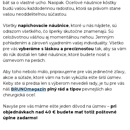
v
báť sa o vlastné ucho. Naopak. Oceľové náušnice kôstky
ý
budú vašou každodennou radosťou, ktorá sa právom stane
p
vašou neoddeliteľnou súčasťou.
i
s
Všetky
napichovacie náušnice
, ktoré u nás nájdete, sú
u
odrazom všetkého, čo šperky skutočne znamenajú. Sú
celoživotnou vášňou aj momentálnou nehou. Jemným
pohladením a zároveň vyjadrením vašej individuality. Všetko
pre vás
vyberáme s láskou a precíznosťou
tak, aby sa vám
do rúk dostali len také náušnice, ktoré budete nosiť s
úsmevom na perách.
Aby toho nebolo málo, pripravujeme pre vás jedinečné zľavy,
akcie a súťaže, ktoré vám na tvári vykúzlia ešte širší úsmev.
Keby ste si predsa len s výberom nevedeli rady, je tu pre vás
náš
BRUNOmagazín
plný rád a tipov
pevnejších ako
chirurgická oceľ.
Navyše pre vás máme ešte jeden dôvod na úsmev –
pri
objednávkach nad 40 € budete mať totiž poštovné
úplne zadarmo!