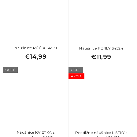
Náušnice PÚČIK S4531
Náušnice PERLY S4524
€14,99
€11,99
OCEĽ
OCEĽ
AKCIA
Náušnice KVIETKA s
Pozdĺžne náušnice LÍSTKY s