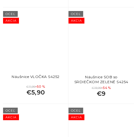
OCEĽ
OCEĽ
AKCIA
AKCIA
Náušnice VLOČKA S4252
Náušnice SOB so
SRDIEČKOM ZELENÉ S4254
€11,99
–50 %
€19,99
–54 %
€5,90
€9
OCEĽ
OCEĽ
AKCIA
AKCIA