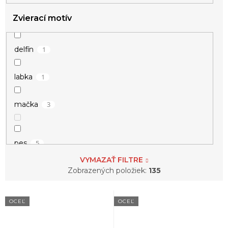
4
perly
Zvierací motív
1
pierko
1
delfín
22
srdce
1
labka
3
strom života
3
mačka
4
vločky
5
pes
VYMAZAŤ FILTRE
4
sob
Zobrazených položiek:
135
V
1
vážka
OCEĽ
OCEĽ
ý
p