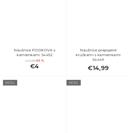
Náušnice PODKOVA s
Náušnice prepojené
kamienkami S4452
krúžkami s kamienkami
S4449
€12,99
–69 %
€4
€14,99
OCEĽ
OCEĽ