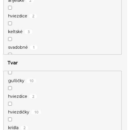
2
anjelské
3
žltá
2
hviezdice
3
keltské
1
svadobné
Tvar
15
vianočné
15
zamilované
10
guľôčky
15
zvieracie
2
hviezdice
10
hviezdičky
2
krídla