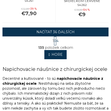
S4261
SRDIEČKOM ČERVENÉ
S4262
€12,99
–39 %
€19,99
–54 %
€7,90
€9
NAČÍTAŤ 36 ĎALŠÍCH
S
1
4
t
O
r
135
položiek celkom
v
á
l
HORE
n
á
k
o
d
v
a
Napichovacie náušnice z chirurgickej ocele
a
c
n
i
Decentné a kultivované - to sú
napichovacie náušnice z
i
e
chirurgickej ocele
. Nestrhávajú na seba zbytočne
e
p
pozornosť, ale zároveň by tomu bez nich jednoducho niečo
r
chýbalo. Ich minimalistický dizajn z nich právom robí
v
univerzálny kúsok, ktorý doladí veľkú večernú rovnako ako
k
džínsy a tenisky. A ako sú praktické! Nemusíte sa báť, že sa
y
vám niekde zachytia a vy ich tak budete zložito rozmotávať a