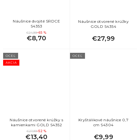
Náušnice dvojité SRDCE
Náušnice otvorené krúžky
S4353
GOLD S4354
€24,99
–65 %
€8,70
€27,99
OCEĽ
OCEĽ
AKCIA
Náušnice otvorené krúžky s
Kryštálikové náušnice 0,7
kamienkami GOLD S4352
cm S4304
€27,99
–52 %
€13,40
€9,99