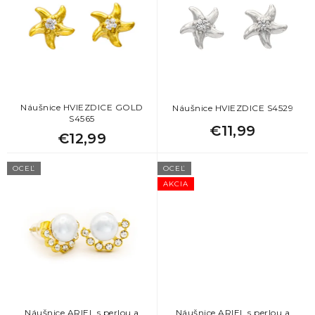
i
s
p
r
o
d
u
k
Náušnice HVIEZDICE GOLD
Náušnice HVIEZDICE S4529
S4565
t
€11,99
€12,99
o
v
OCEĽ
OCEĽ
AKCIA
Náušnice ARIEL s perlou a
Náušnice ARIEL s perlou a