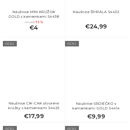
Náušnice MINI KRÚŽOK
Náušnice ŠPIRÁLA S4432
GOLD s kamienkami S4438
€14,99
–73 %
€24,99
€4
OCEĽ
OCEĽ
Náušnice CIK-CAK otvorené
Náušnice SRDIEČKO s
krúžky s kamienkami S4425
kamienkami GOLD S4414
€17,99
€9,99
OCEĽ
OCEĽ