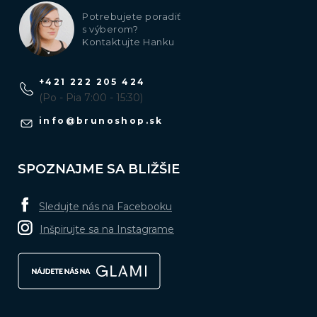
Potrebujete poradiť
s výberom?
Kontaktujte Hanku
+421 222 205 424
(Po - Pia 7:00 - 15:30)
info
@
brunoshop.sk
SPOZNAJME SA BLIŽŠIE
Sledujte nás na Facebooku
Inšpirujte sa na Instagrame