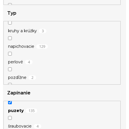
Typ
2
krivka EKG
1
kríž
3
kruhy a krúžky
10
krúžky
129
napichovacie
2
krúžok
4
perlové
4
kvietky
2
pozdĺžne
1
labka
Zapínanie
1
visiace
2
list
135
puzety
2
nekonečno
4
šraubovacie