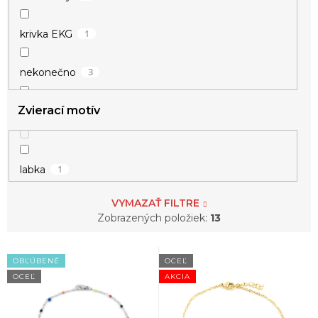
1
krivka EKG
3
nekonečno
Zvierací motív
5
srdce
2
strom života
1
labka
2
štvorlístok
VYMAZAŤ FILTRE
Zobrazených položiek:
13
V
OBĽÚBENÉ
OCEĽ
ý
OCEĽ
AKCIA
p
i
s