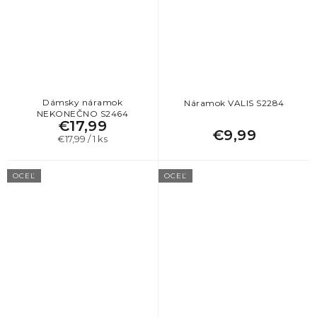
Dámsky náramok
Náramok VALIS S2284
NEKONEČNO S2464
€17,99
€9,99
Jednotková
€17,99 / 1 ks
cena:
OCEĽ
OCEĽ