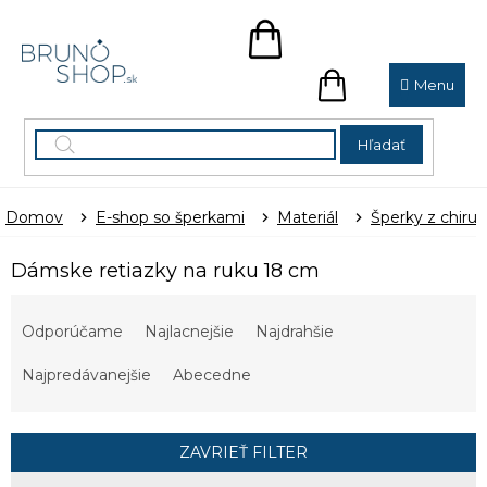
Prejsť
na
NÁKUPNÝ
obsah
KOŠÍK
NÁKUPNÝ
KOŠÍK
Hľadať
Domov
E-shop so šperkami
Materiál
Šperky z chirur
Dámske retiazky na ruku 18 cm
R
a
Odporúčame
Najlacnejšie
Najdrahšie
d
e
Najpredávanejšie
Abecedne
n
i
e
ZAVRIEŤ FILTER
p