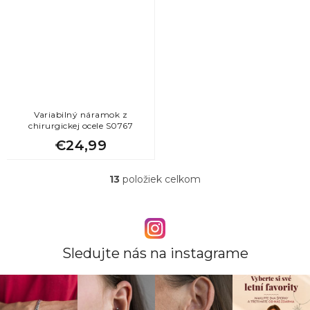
Variabilný náramok z
chirurgickej ocele S0767
€24,99
13
položiek celkom
O
v
l
á
d
a
Sledujte nás na instagrame
c
i
e
p