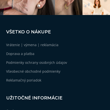
r
v
k
y
v
Z
ý
á
p
VŠETKO O NÁKUPE
i
p
s
ä
u
Vrátenie | výmena | reklamácia
t
i
Doprava a platba
e
Podmienky ochrany osobných údajov
Všeobecné obchodné podmienky
Reklamačný poriadok
UŽITOČNÉ INFORMÁCIE