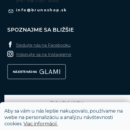
(Po - Pia 7:00 - 15:30)
info
@
brunoshop.sk
SPOZNAJME SA BLIŽŠIE
Sledujte nás na Facebooku
Inšpirujte sa na Instagrame
Pohodlná platba:
Aby sa vám u nás lepšie nakupovalo, používame na
webe na personalizáciu a analýzu návštevnosti
cookies.
Viac informácií.
Obľúbené spôsoby dopravy: