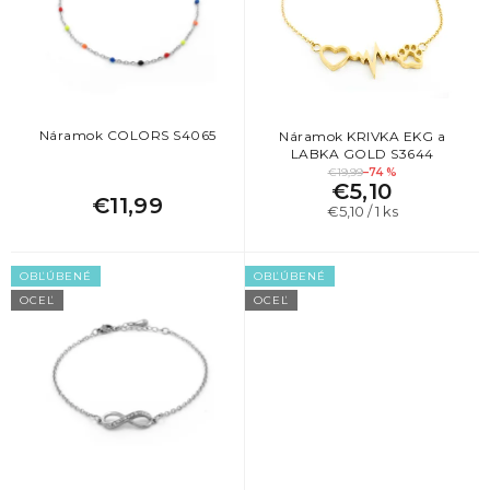
p
r
o
d
u
k
Náramok COLORS S4065
Náramok KRIVKA EKG a
LABKA GOLD S3644
t
€19,99
–74 %
o
€5,10
€11,99
v
Jednotková
€5,10 / 1 ks
cena:
OBĽÚBENÉ
OBĽÚBENÉ
OCEĽ
OCEĽ