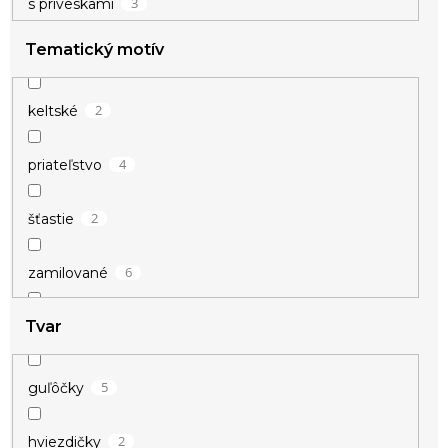
3
s príveskami
Tematický motív
2
keltské
4
priateľstvo
2
šťastie
6
zamilované
Tvar
1
zvieracie
5
guľôčky
2
hviezdičky