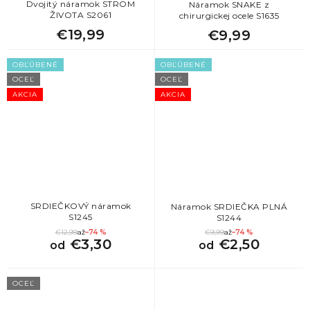
Dvojitý náramok STROM
Náramok SNAKE z
ŽIVOTA S2061
chirurgickej ocele S1635
€19,99
€9,99
OBĽÚBENÉ
OBĽÚBENÉ
OCEĽ
OCEĽ
AKCIA
AKCIA
SRDIEČKOVÝ náramok
Náramok SRDIEČKA PLNÁ
S1245
S1244
€12,99
až
–74 %
€9,99
až
–74 %
€3,30
€2,50
od
od
OCEĽ