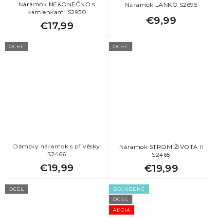
Náramok NEKONEČNO s
Náramok LANKO S2695
kamienkami S2950
€9,99
€17,99
OCEĽ
OCEĽ
Dámsky náramok s přívěsky
Náramok STROM ŽIVOTA II
S2466
S2465
€19,99
€19,99
OCEĽ
OBĽÚBENÉ
OCEĽ
AKCIA