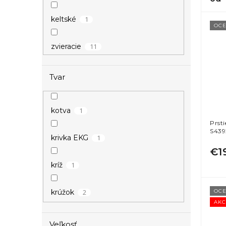
1
keltské
OCE
11
zvieracie
Tvar
1
kotva
Prst
S439
1
krivka EKG
€1
1
kríž
2
OCE
krúžok
AKC
1
kvietky
Veľkosť