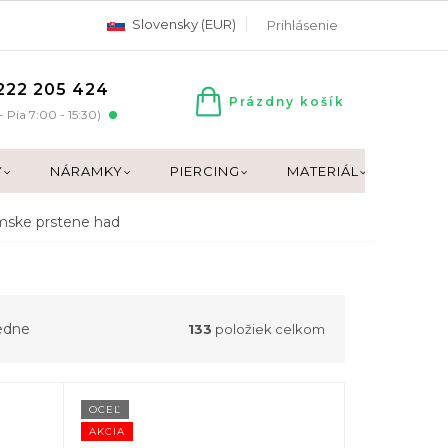
Slovensky (EUR)
Prihlásenie
222 205 424
Prázdny košík
NÁKUPNÝ
- Pia 7:00 - 15:30)
KOŠÍK
Y
NÁRAMKY
PIERCING
MATERIÁL
DARČ
ske prstene had
edne
133
položiek celkom
OCEĽ
AKCIA