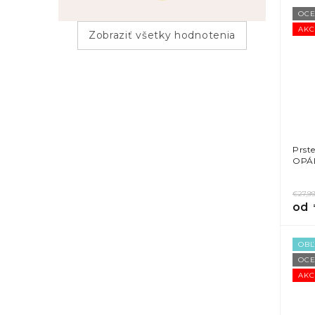
OCE
AKC
Zobraziť všetky hodnotenia
Prst
OPÁL
€27,9
od
OB
OCE
AKC