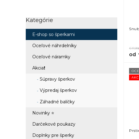
Kategórie
Preskočiť
kategórie
Snub
E-shop so šperkami
Oceľové náhrdelníky
€17,99
od
Oceľové náramky
Akcia❗
OCE
AKC
Súpravy šperkov
Výpredaj šperkov
Záhadné balíčky
Novinky ⭐
Darčekové poukazy
Prst
Doplnky pre šperky