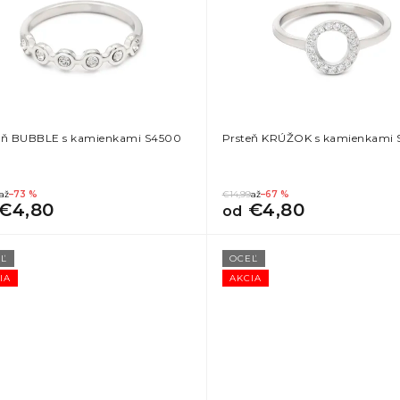
eň BUBBLE s kamienkami S4500
Prsteň KRÚŽOK s kamienkami 
až
–73 %
€14,99
až
–67 %
€4,80
€4,80
od
Ľ
OCEĽ
IA
AKCIA