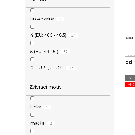
1
list
1
univerzálna
2
nekonečno
24
4 (EU: 46,5 - 48,5)
Zásn
13
srdce
67
5 (EU: 49 - 51)
€19,99
1
strom života
od
87
6 (EU: 51,5 - 53,5)
OCE
76
7 (EU: 54 - 56)
AKC
Zvierací motív
69
8 (EU: 56,5 - 58,5)
5
labka
59
9 (EU: 59 - 61)
2
mačka
34
10 (EU: 61,5 - 63,5)