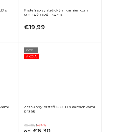
LD s
Prsteň so syntetickým kamienkom
MODRÝ OPÁL S4396
€19,99
OCEĽ
AKCIA
nkami
Zásnubný prsteň GOLD s kamienkami
S4395
€24,99
až
–74 %
€6,30
od