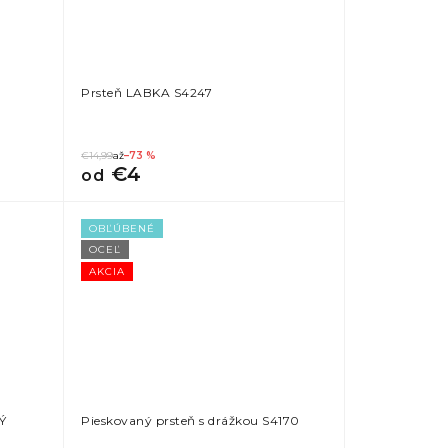
Prsteň LABKA S4247
€14,99
až
–73 %
€4
od
OBĽÚBENÉ
OCEĽ
AKCIA
Ý
Pieskovaný prsteň s drážkou S4170