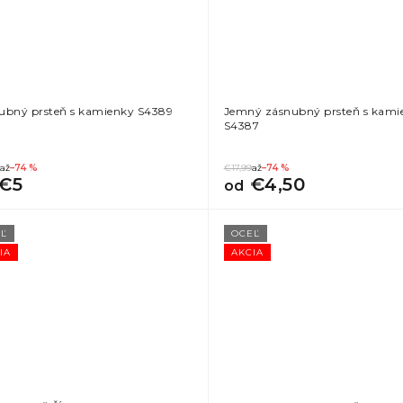
ubný prsteň s kamienky S4389
Jemný zásnubný prsteň s kam
S4387
až
–74 %
€17,99
až
–74 %
€5
€4,50
od
Ľ
OCEĽ
IA
AKCIA