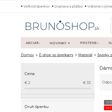
Prejsť
Veľkosť šperkov
Doprava a platba
Vrátenie | výme
na
obsah
AKCIA❗
PRSTENE
N
NOVINKY ⭐
Domov
E-shop so šperkami
Materiál
Šperky z
B
Dáms
o
Cena
R
č
a
n
Odpo
€
2
€
33
d
ý
e
p
V
n
a
ý
i
OCE
n
Druh šperku
p
AKC
e
e