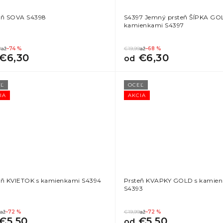
eň SOVA S4398
S4397 Jemný prsteň ŠÍPKA GO
kamienkami S4397
9
až
–74 %
€19,99
až
–68 %
€6,30
€6,30
od
Ľ
OCEĽ
IA
AKCIA
eň KVIETOK s kamienkami S4394
Prsteň KVAPKY GOLD s kamie
S4393
až
–72 %
€19,99
až
–72 %
€5,50
€5,50
od