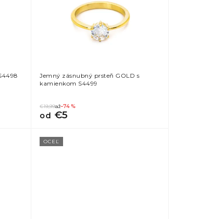
S4498
Jemný zásnubný prsteň GOLD s
kamienkom S4499
€19,99
až
–74 %
€5
od
OCEĽ