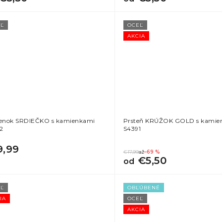
Ľ
OCEĽ
AKCIA
ienok SRDIEČKO s kamienkami
Prsteň KRÚŽOK GOLD s kamie
2
S4391
9,99
€17,99
až
–69 %
€5,50
od
Ľ
OBĽÚBENÉ
IA
OCEĽ
AKCIA