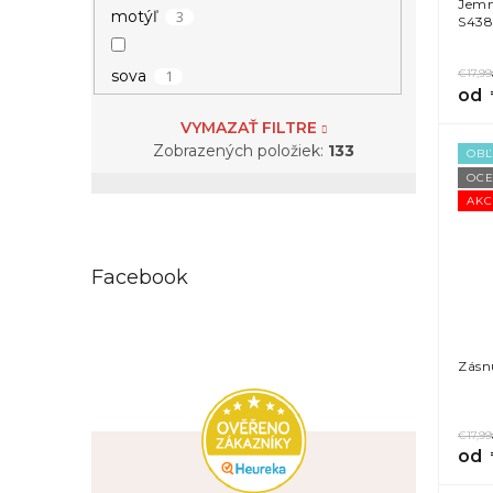
Jemn
3
motýľ
S438
23
11 (EU: 64 - 66)
1
€17,99
sova
od
14
12 (EU: 66,5 - 68,5)
VYMAZAŤ FILTRE
Zobrazených položiek:
133
OB
2
13 (EU: 69 - 71)
OCE
AKC
Facebook
Zásn
€17,99
od