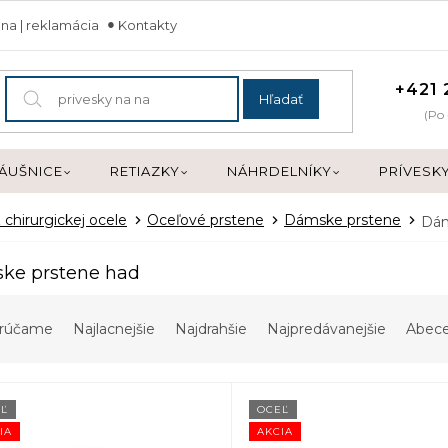
na | reklamácia
Kontakty
+421 
Hľadať
(Po 
ÁUŠNICE
RETIAZKY
NÁHRDELNÍKY
PRÍVESK
 chirurgickej ocele
Oceľové prstene
Dámske prstene
Dám
ke prstene had
rúčame
Najlacnejšie
Najdrahšie
Najpredávanejšie
Abec
Ľ
OCEĽ
IA
AKCIA