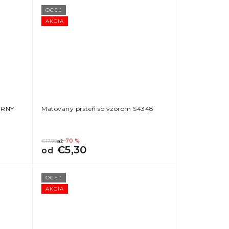
OCEĽ
AKCIA
ERNY
Matovaný prsteň so vzorom S4348
€17,99
až
–70 %
€5,30
od
OCEĽ
AKCIA