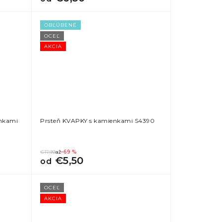
OBĽÚBENÉ
OCEĽ
AKCIA
nkami
Prsteň KVAPKY s kamienkami S4390
€17,99
až
–69 %
€5,50
od
OCEĽ
AKCIA