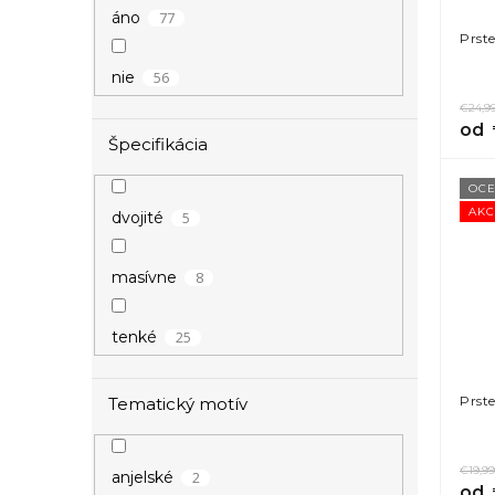
77
áno
Prst
100
strieborná
56
nie
€24,9
1
tyrkysová
od
Špecifikácia
32
zlatá
OCE
AKC
5
dvojité
8
masívne
25
tenké
Prst
Tematický motív
€19,99
2
anjelské
od