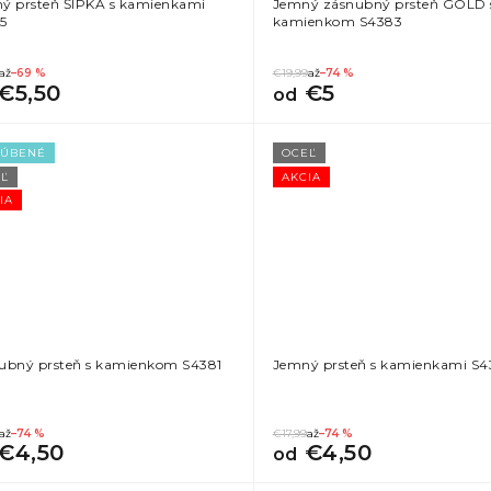
ý prsteň ŠÍPKA s kamienkami
Jemný zásnubný prsteň GOLD 
5
kamienkom S4383
až
–69 %
€19,99
až
–74 %
€5,50
€5
od
ĽÚBENÉ
OCEĽ
Ľ
AKCIA
IA
ubný prsteň s kamienkom S4381
Jemný prsteň s kamienkami S
až
–74 %
€17,99
až
–74 %
€4,50
€4,50
od