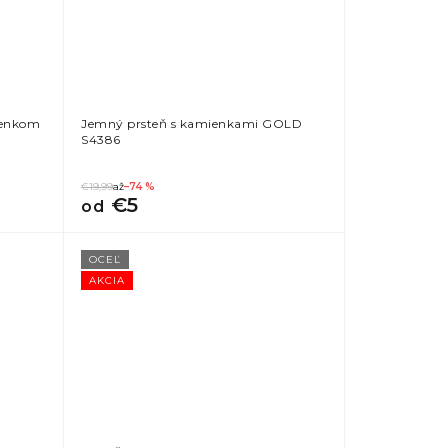
ienkom
Jemný prsteň s kamienkami GOLD
S4386
€19,99
až
–74 %
€5
od
OCEĽ
AKCIA