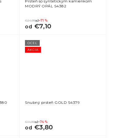
s
Prsteň so syntetickým kamienkom
MODRÝ OPÁL S4382
€24,99
až
–71 %
€7,10
od
OCEĽ
AKCIA
4380
Snubný prsteň GOLD S4379
€14,99
až
–74 %
€3,80
od