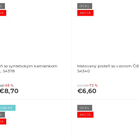
Ľ
OCEĽ
IA
AKCIA
eň so syntetickým kamienkom
Matovaný prsteň so vzorom ČI
 S4378
S4340
9
až
–68 %
€24,99
–73 %
€8,70
€6,60
ĽÚBENÉ
OCEĽ
Ľ
AKCIA
IA