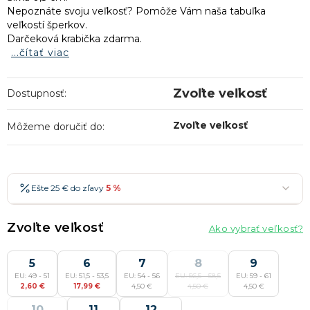
Nepoznáte svoju veľkosť? Pomôže Vám naša tabuľka
veľkostí šperkov.
Darčeková krabička zdarma.
...čítať viac
Zvoľte veľkosť
Dostupnosť:
Zvoľte veľkosť
Môžeme doručiť do:
Ešte 25 € do zľavy
5 %
25 €
-5 %
→
Zvoľte veľkosť
Ako vybrať veľkosť?
36 €
-7 %
→
47 €
5
-10 %
6
7
8
9
→
Najobľúbenejšia
EU: 49 - 51
EU: 51,5 - 53,5
EU: 54 - 56
EU: 56,5 - 58,5
EU: 59 - 61
58 €
-15 %
→
2,60 €
17,99 €
4,50 €
4,50 €
4,50 €
10
11
Zľavy je možné kombinovať
12
?