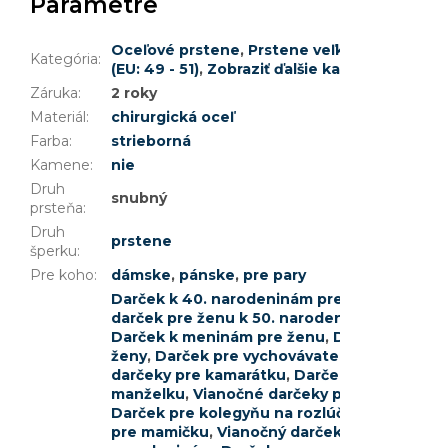
Parametre
Oceľové prstene
,
Prstene veľkosť 5 (EU: 49 -
Kategória
:
(EU: 49 - 51)
,
Zobraziť ďalšie kategórie
Záruka
:
2 roky
Materiál
:
chirurgická oceľ
Farba
:
strieborná
Kamene
:
nie
Druh
snubný
prsteňa
:
Druh
prstene
šperku
:
Pre koho
:
dámske
,
pánske
,
pre pary
Darček k 40. narodeninám pre ženu
,
Darček
darček pre ženu k 50. narodeninám
,
Darček 
Darček k meninám pre ženu
,
Darček pre uči
ženy
,
Darček pre vychovávateľku
,
Vianočné 
darčeky pre kamarátku
,
Darček k promócii p
manželku
,
Vianočné darčeky pre priateľku
,
D
Darček pre kolegyňu na rozlúčku
,
Darček pr
pre mamičku
,
Vianočný darček pre svokru
,
D