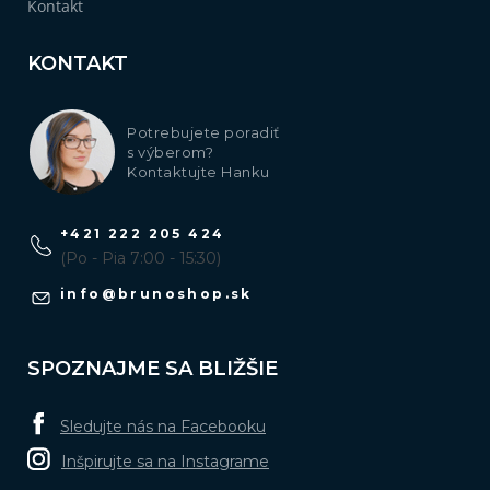
Kontakt
KONTAKT
Potrebujete poradiť
s výberom?
Kontaktujte Hanku
+421 222 205 424
(Po - Pia 7:00 - 15:30)
info
@
brunoshop.sk
SPOZNAJME SA BLIŽŠIE
Sledujte nás na Facebooku
Inšpirujte sa na Instagrame