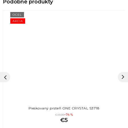
OCEĽ
AKCIA
Pieskovaný prsteň ONE CRYSTAL S3718
€19,99
–74 %
€5