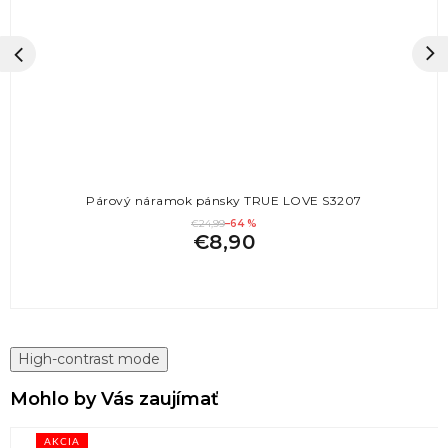
Párový náramok pánsky TRUE LOVE S3207
€24,99
–64 %
€8,90
High-contrast mode
Mohlo by Vás zaujímať
AKCIA