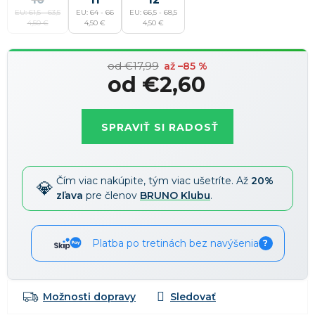
EU: 61,5 - 63,5
EU: 64 - 66
EU: 66,5 - 68,5
4,50 €
4,50 €
4,50 €
od €17,99
až –85 %
od
€2,60
Jednotková
cena:
SPRAVIŤ SI RADOSŤ
Čím viac nakúpite, tým viac ušetríte. Až
20%
zľava
pre členov
BRUNO Klubu
.
Platba po tretinách bez navýšenia
?
Možnosti dopravy