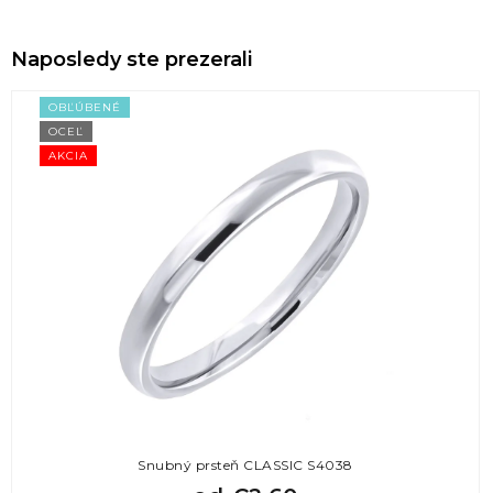
Naposledy ste prezerali
OBĽÚBENÉ
OCEĽ
AKCIA
Snubný prsteň CLASSIC S4038