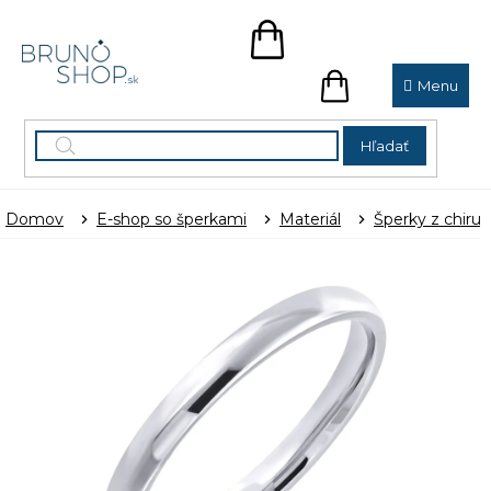
Prejsť
na
NÁKUPNÝ
obsah
KOŠÍK
NÁKUPNÝ
KOŠÍK
Hľadať
Domov
E-shop so šperkami
Materiál
Šperky z chirur