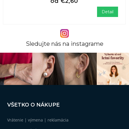
od
€2,60
Detail
Sledujte nás na instagrame
Z
á
VŠETKO O NÁKUPE
p
ä
Vrátenie | výmena | reklamácia
t
i