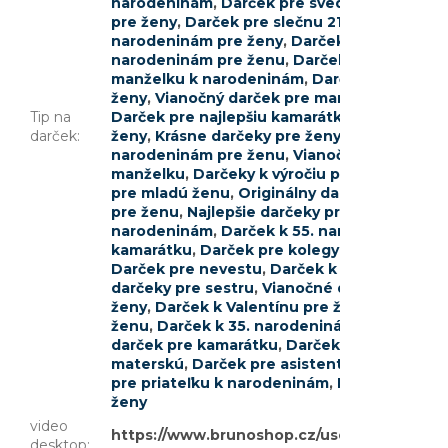
narodeninám
,
Darček pre svedkyňu
,
Darček 
pre ženy
,
Darček pre slečnu 21 rokov
,
Darček
narodeninám pre ženy
,
Darček k 33. narode
narodeninám pre ženu
,
Darček pre tetu
,
Dar
manželku k narodeninám
,
Darček pre slečn
ženy
,
Vianočný darček pre mamičku
,
Darček 
Tip na
Darček pre najlepšiu kamarátku
,
Darček pre 
darček
:
ženy
,
Krásne darčeky pre ženy
,
Darček pre s
narodeninám pre ženu
,
Vianočné darčeky p
manželku
,
Darčeky k výročiu pre ženy
,
Najle
pre mladú ženu
,
Originálny darček pre mam
pre ženu
,
Najlepšie darčeky pre priateľku
,
Da
narodeninám
,
Darček k 55. narodeninám pr
kamarátku
,
Darček pre kolegyňu
,
Darček k 
Darček pre nevestu
,
Darček k narodeninám 
darčeky pre sestru
,
Vianočné darčeky pre k
ženy
,
Darček k Valentínu pre ženu
,
Vtipný d
ženu
,
Darček k 35. narodeninám pre ženu
,
D
darček pre kamarátku
,
Darček pre dospelú 
materskú
,
Darček pre asistentku
,
Originálny
pre priateľku k narodeninám
,
Darček pre pri
ženy
video
https://www.brunoshop.cz/user/documents
desktop
: