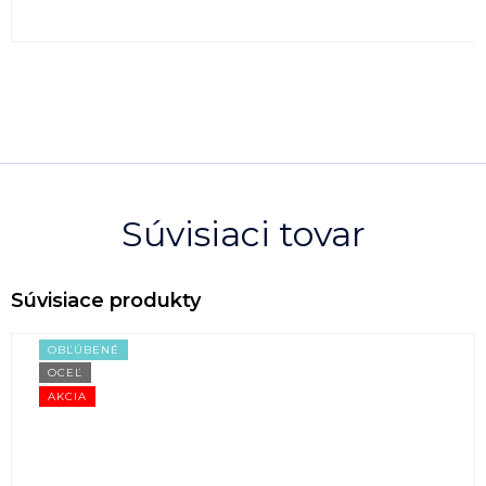
Súvisiaci tovar
OBĽÚBENÉ
OCEĽ
AKCIA