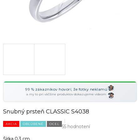
99 % zákazníkov hovorí, že fotky neklamú
a my to pri väčšine produktov dokazujeme videom
Snubný prsteň CLASSIC S4038
AKCIA
OBĽÚBENÉ
OCEĽ
55 hodnotení
Šírka 0,3 cm.