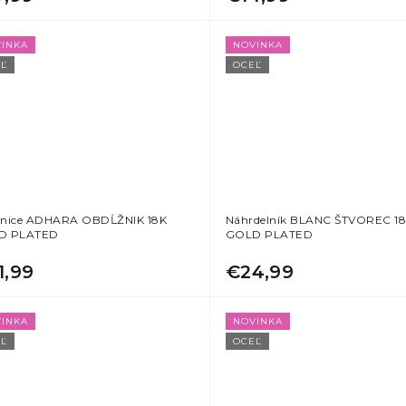
INKA
NOVINKA
Ľ
OCEĽ
nice ADHARA OBDĹŽNIK 18K
Náhrdelník BLANC ŠTVOREC 1
D PLATED
GOLD PLATED
1,99
€24,99
INKA
NOVINKA
Ľ
OCEĽ