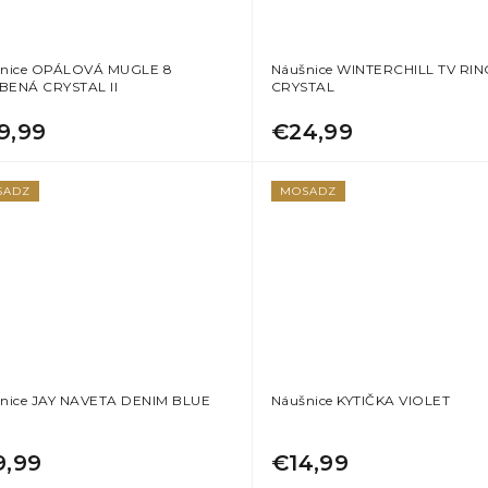
nice OPÁLOVÁ MUGLE 8
Náušnice WINTERCHILL TV RIN
ENÁ CRYSTAL II
CRYSTAL
9,99
€24,99
SADZ
MOSADZ
nice JAY NAVETA DENIM BLUE
Náušnice KYTIČKA VIOLET
9,99
€14,99