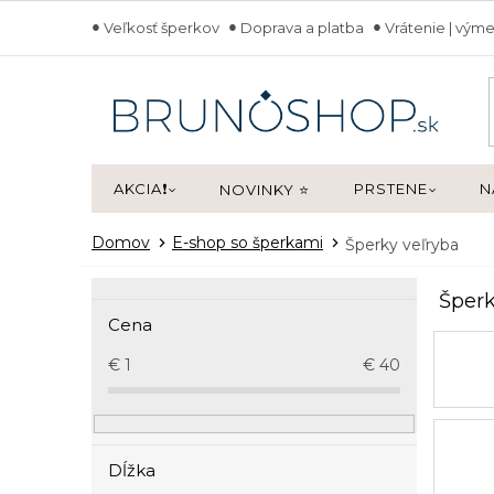
Prejsť
Veľkosť šperkov
Doprava a platba
Vrátenie | výme
na
obsah
AKCIA❗
PRSTENE
N
NOVINKY ⭐
Domov
E-shop so šperkami
Šperky veľryba
B
Šperk
o
Cena
č
n
€
1
€
40
ý
p
a
n
Dĺžka
e