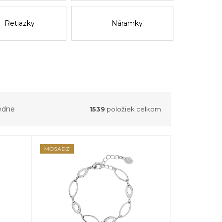
Retiazky
Náramky
edne
1539
položiek celkom
MOSADZ