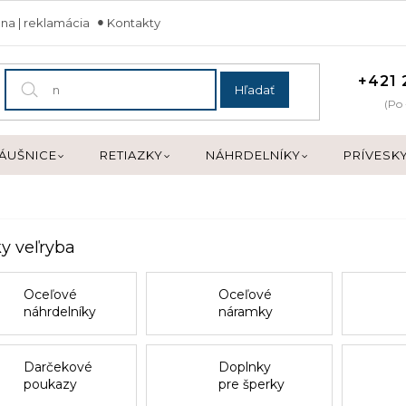
na | reklamácia
Kontakty
+421 
Hľadať
(Po 
ÁUŠNICE
RETIAZKY
NÁHRDELNÍKY
PRÍVESK
y veľryba
Oceľové
Oceľové
náhrdelníky
náramky
Darčekové
Doplnky
poukazy
pre šperky