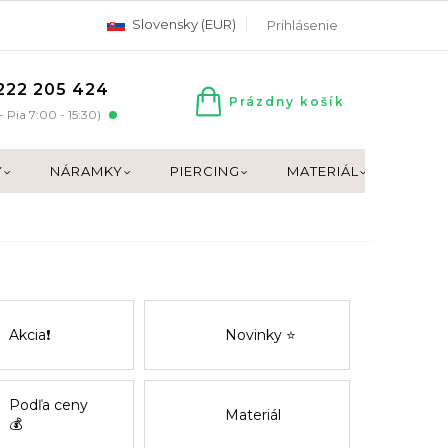
Slovensky (EUR)
Prihlásenie
222 205 424
Prázdny košík
NÁKUPNÝ
- Pia 7:00 - 15:30)
KOŠÍK
Y
NÁRAMKY
PIERCING
MATERIÁL
DARČ
Akcia❗
Novinky ⭐
Podľa ceny
Materiál
💰