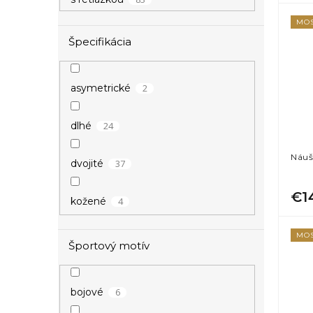
1
číra
MO
2
40-45 cm
Špecifikácia
1
35-45 cm
2
asymetrické
5
60 cm
24
dlhé
1
59,5 cm
Náuš
37
dvojité
1
55,5 cm
€1
4
kožené
2
55 cm
MO
37
masívne
Športový motív
1
50 cm
3
naležato
44,5-50 cm (predlžovacia
6
bojové
1
retiazka)