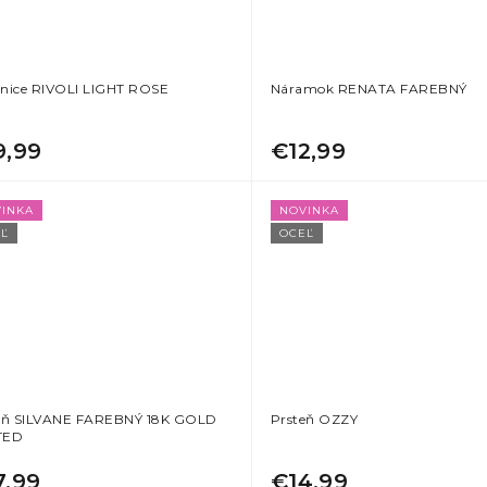
nice RIVOLI LIGHT ROSE
Náramok RENATA FAREBNÝ
9,99
€12,99
INKA
NOVINKA
Ľ
OCEĽ
eň SILVANE FAREBNÝ 18K GOLD
Prsteň OZZY
TED
7,99
€14,99