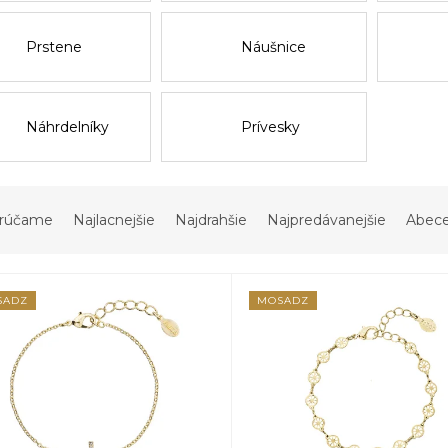
Prstene
Náušnice
Náhrdelníky
Prívesky
rúčame
Najlacnejšie
Najdrahšie
Najpredávanejšie
Abec
SADZ
MOSADZ