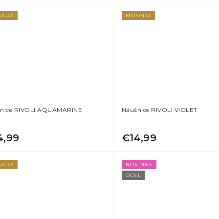
SADZ
MOSADZ
nice RIVOLI AQUAMARINE
Náušnice RIVOLI VIOLET
4,99
€14,99
SADZ
NOVINKA
OCEĽ