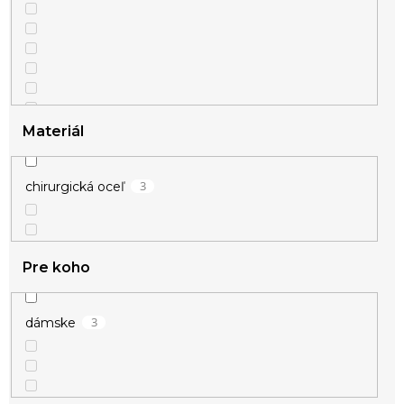
Materiál
3
chirurgická oceľ
Pre koho
3
dámske