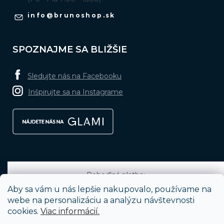
info
@
brunoshop.sk
SPOZNAJME SA BLIŽŠIE
Sledujte nás na Facebooku
Inšpirujte sa na Instagrame
Pohodlná platba:
Aby sa vám u nás lepšie nakupovalo, používame na
webe na personalizáciu a analýzu návštevnosti
cookies.
Viac informácií.
Obľúbené spôsoby dopravy: