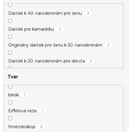
3
Darček k 40. narodeninám pre ženu
3
Darček pre kamarátku
3
Originálny darček pre ženu k 50. narodeninám
3
Darček k 20. narodeninám pre dievča
Tvar
3
Darček k meninám pre ženu
3
Darček pre učiteľku
1
blesk
3
Drobné darčeky pre ženy
1
Eiffelova veža
3
Darček pre vychovávateľku
6
fonendoskop