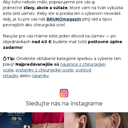
Aby toho nebolo málo, pripravujeme pre vás aj
jedinečné
zľavy, akcie a súťaže
, ktoré vám na tvári vykúzlia
3
Originálne darčeky pre ženy
ešte širší úsmev. Keby ste si predsa len s výberom nevedeli
rady, je tu pre vás náš
BRUNOmagazín
plný rád a tipov
pevnejších ako chirurgická oceľ.
3
Darček k Valentínu pre ženu
Navyše pre vás máme ešte jeden dôvod na úsmev — pri
objednávkach
nad 40 €
budete mať totiž
poštovné úplne
3
Vtipný darček k 50. narodeninám pre ženu
zadarmo
!
3
Darček k 35. narodeninám pre ženu
💍
Tip:
Omrknite obľúbené kategórie šperkov a vyberte ten
pravý!
Najpredávanejšie sú
náušnice z chirurgickej
ocele
,
prstienky z chirurgickej ocele
,
oceľové
3
Darčeky pre družičky
retiazky
alebo
náramky
.
3
Lacný darček pre kamarátku
Sledujte nás na instagrame
3
Darček pre dospelú dcéru
3
Darček k odchodu na materskú