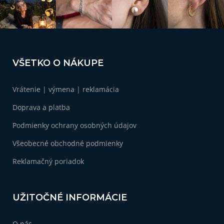
3
Darček pre asistentku
3
Originálny darček pre priateľku
Z
á
VŠETKO O NÁKUPE
3
Darček pre priateľku k narodeninám
p
ä
Vrátenie | výmena | reklamácia
t
3
Darček pre priateľku
i
Doprava a platba
e
3
Vianočné darčeky pre ženy
Podmienky ochrany osobných údajov
Všeobecné obchodné podmienky
Reklamačný poriadok
UŽITOČNÉ INFORMÁCIE
O nás