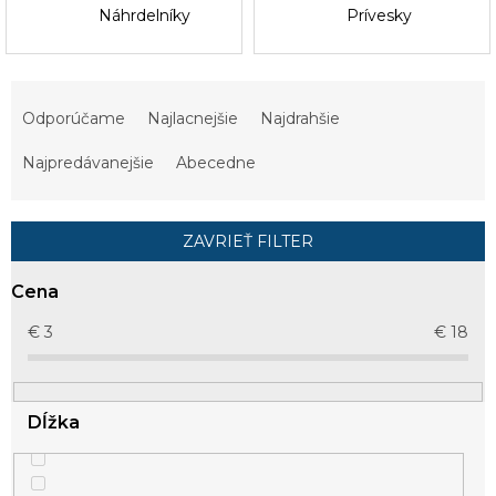
Náhrdelníky
Prívesky
R
a
Odporúčame
Najlacnejšie
Najdrahšie
d
e
Najpredávanejšie
Abecedne
n
i
e
ZAVRIEŤ FILTER
p
r
Cena
o
d
€
3
€
18
u
k
t
Dĺžka
o
v