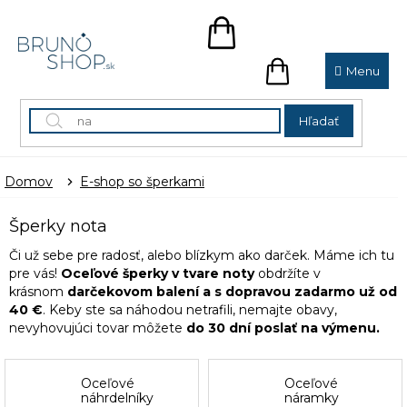
Prejsť
na
NÁKUPNÝ
obsah
KOŠÍK
NÁKUPNÝ
KOŠÍK
Hľadať
Domov
E-shop so šperkami
Šperky nota
Či už sebe pre radosť, alebo blízkym ako darček. Máme ich tu
pre vás!
Oceľové šperky v tvare noty
obdržíte v
krásnom
darčekovom balení a s dopravou zadarmo už od
40 €
. Keby ste sa náhodou netrafili, nemajte obavy,
nevyhovujúci tovar môžete
do 30 dní poslať na výmenu.
Oceľové
Oceľové
náhrdelníky
náramky