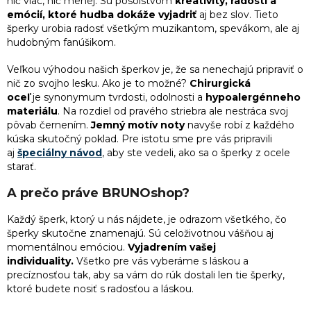
nič viac, nič menej. Sú posolstvom
kreativity, radosti a
3
Darček pre mamičku k narodeninám
4
trojuholníky
c
emócií, ktoré hudba dokáže vyjadriť
aj bez slov. Tieto
i
šperky urobia radosť všetkým muzikantom, spevákom, ale aj
e
3
Darček k 55. narodeninám pre ženu
hudobným fanúšikom.
15
vločky
p
r
Veľkou výhodou našich šperkov je, že sa nenechajú pripraviť o
v
3
Najlepší darček pre kamarátku
nič zo svojho lesku. Ako je to možné?
Chirurgická
k
oceľ
je synonymum tvrdosti, odolnosti a
hypoalergénneho
y
materiálu
. Na rozdiel od pravého striebra ale nestráca svoj
3
Darček pre kolegyňu
v
pôvab černením.
Jemný motív noty
navyše robí z každého
ý
kúska skutočný poklad. Pre istotu sme pre vás pripravili
p
3
Darček k 45. narodeninám pre ženu
aj
špeciálny návod
, aby ste vedeli, ako sa o šperky z ocele
i
starať.
s
u
3
Darček pre nevestu
A prečo práve BRUNOshop?
Každý
šperk
, ktorý u nás nájdete, je odrazom všetkého, čo
3
Darček k narodeninám pre kamarátku
šperky skutočne znamenajú. Sú celoživotnou vášňou aj
momentálnou emóciou.
Vyjadrením vašej
individuality.
Všetko pre vás vyberáme s láskou a
3
Vianočné darčeky pre sestru
precíznosťou tak, aby sa vám do rúk dostali len tie šperky,
ktoré budete nosiť s radosťou a láskou.
3
Vianočné darčeky pre kolegyne