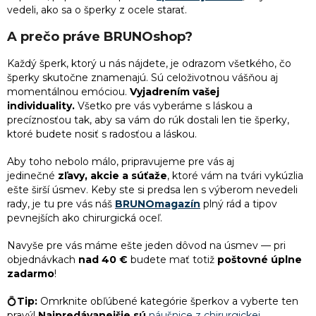
1
Darček pre mamičku k narodeninám
vedeli, ako sa o šperky z ocele starať.
1
slon
A prečo práve BRUNOshop?
1
Darček k 55. narodeninám pre ženu
14
sob
Každý
šperk
, ktorý u nás nájdete, je odrazom všetkého, čo
šperky skutočne znamenajú. Sú celoživotnou vášňou aj
1
Najlepší darček pre kamarátku
momentálnou emóciou.
Vyjadrením vašej
4
sova
individuality.
Všetko pre vás vyberáme s láskou a
1
Darček pre kolegyňu
precíznosťou tak, aby sa vám do rúk dostali len tie šperky,
ktoré budete nosiť s radosťou a láskou.
2
škorpión
1
Darček k 45. narodeninám pre ženu
Aby toho nebolo málo, pripravujeme pre vás aj
6
vážka
jedinečné
zľavy, akcie a súťaže
, ktoré vám na tvári vykúzlia
ešte širší úsmev. Keby ste si predsa len s výberom nevedeli
1
Darček pre nevestu
rady, je tu pre vás náš
BRUNOmagazín
plný rád a tipov
1
včela
pevnejších ako chirurgická oceľ.
1
Darček k narodeninám pre kamarátku
Navyše pre vás máme ešte jeden dôvod na úsmev — pri
1
vlk
objednávkach
nad 40 €
budete mať totiž
poštovné úplne
1
Vianočné darčeky pre sestru
zadarmo
!
1
želva
💍
Tip:
Omrknite obľúbené kategórie šperkov a vyberte ten
1
Vianočné darčeky pre kolegyne
pravý!
Najpredávanejšie sú
náušnice z chirurgickej