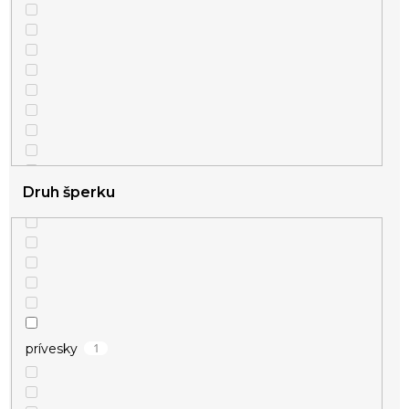
Druh šperku
1
prívesky