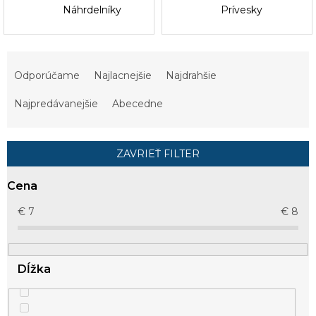
Náhrdelníky
Prívesky
R
a
Odporúčame
Najlacnejšie
Najdrahšie
d
e
Najpredávanejšie
Abecedne
n
i
e
ZAVRIEŤ FILTER
p
r
Cena
o
d
€
7
€
8
u
k
t
Dĺžka
o
v