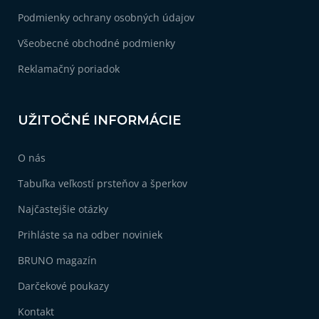
e
Podmienky ochrany osobných údajov
1
Darček pre asistentku
Všeobecné obchodné podmienky
1
Originálny darček pre priateľku
Reklamačný poriadok
1
Darček pre priateľku k narodeninám
UŽITOČNÉ INFORMÁCIE
1
Darček pre priateľku
O nás
1
Vianočné darčeky pre ženy
Tabuľka veľkostí prsteňov a šperkov
Najčastejšie otázky
Prihláste sa na odber noviniek
BRUNO magazín
Darčekové poukazy
Kontakt