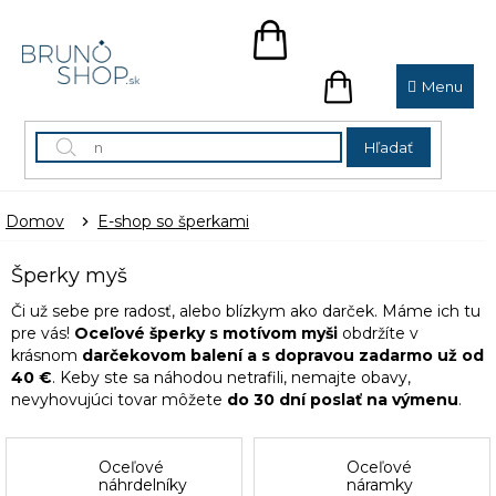
Prejsť
na
NÁKUPNÝ
obsah
KOŠÍK
NÁKUPNÝ
KOŠÍK
Hľadať
Domov
E-shop so šperkami
Šperky myš
Či už sebe pre radosť, alebo blízkym ako darček. Máme ich tu
pre vás!
Oceľové šperky s motívom myši
obdržíte v
krásnom
darčekovom balení a s dopravou zadarmo už od
40 €
. Keby ste sa náhodou netrafili, nemajte obavy,
nevyhovujúci tovar môžete
do 30 dní poslať na výmenu
.
Oceľové
Oceľové
náhrdelníky
náramky