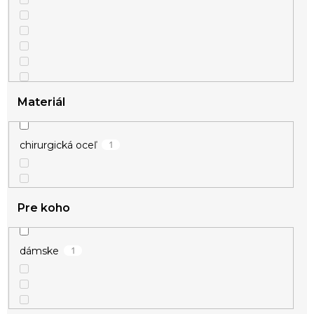
Materiál
1
chirurgická oceľ
Pre koho
1
dámske