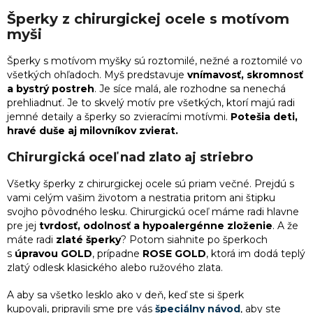
v
1
Vianočné darčeky pre nevestu
l
Šperky z chirurgickej ocele s motívom
á
2
medvedík
myši
d
1
Darček pre manželku
a
Šperky s motívom myšky sú roztomilé, nežné a roztomilé vo
c
14
motýľ
všetkých ohľadoch. Myš predstavuje
vnímavosť, skromnosť
i
1
Darčeky k výročiu pre ženy
a bystrý postreh
. Je síce malá, ale rozhodne sa nenechá
e
prehliadnuť. Je to skvelý motív pre všetkých, ktorí majú radi
1
myš
p
jemné detaily a šperky so zvieracími motívmi.
Potešia deti,
r
1
Najlepší darček pre mamičku
hravé duše aj milovníkov zvierat.
v
1
pavúk
k
Chirurgická oceľ nad zlato aj striebro
y
1
Darček pre mladú ženu
v
11
pes
Všetky šperky z chirurgickej ocele sú priam večné. Prejdú s
ý
vami celým vašim životom a nestratia pritom ani štipku
p
1
Originálny darček pre mamičku
svojho pôvodného lesku. Chirurgickú oceľ máme radi hlavne
i
1
puma
pre jej
tvrdosť, odolnosť a hypoalergénne zloženie
. A že
s
1
Darček k 30. narodeninám pre ženu
máte radi
zlaté šperky
? Potom siahnite po šperkoch
u
s
úpravou GOLD
, prípadne
ROSE GOLD
, ktorá im dodá teplý
1
rak
zlatý odlesk klasického alebo ružového zlata.
1
Najlepšie darčeky pre priateľku
A aby sa všetko lesklo ako v deň, keď ste si šperk
1
ryba
kupovali, pripravili sme pre vás
špeciálny návod
, aby ste