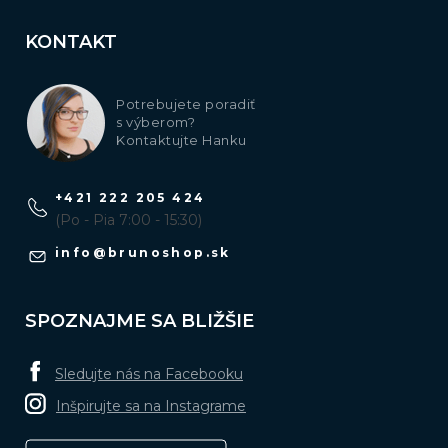
KONTAKT
Potrebujete poradiť
s výberom?
Kontaktujte Hanku
+421 222 205 424
(Po - Pia 7:00 - 15:30)
info
@
brunoshop.sk
SPOZNAJME SA BLIŽŠIE
Sledujte nás na Facebooku
Inšpirujte sa na Instagrame