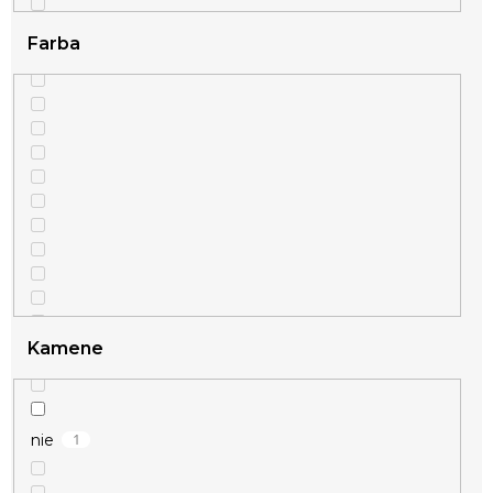
Farba
Kamene
1
nie
1
strieborná