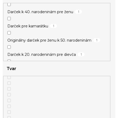
1
Darček k 40. narodeninám pre ženu
1
Darček pre kamarátku
1
zvieracie
1
Originálny darček pre ženu k 50. narodeninám
1
Darček k 20. narodeninám pre dievča
Tvar
1
Darček k meninám pre ženu
1
Darček pre učiteľku
1
Drobné darčeky pre ženy
1
Darček pre vychovávateľku