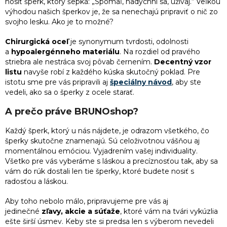
nosiť šperk, ktorý šepká: „Spomaľ, nadýchni sa, užívaj.“ Veľkou
r
výhodou našich šperkov je, že sa nenechajú pripraviť o nič zo
v
5
Originálne darčeky pre ženy
svojho lesku. Ako je to možné?
k
y
Chirurgická oceľ
je synonymum tvrdosti, odolnosti
v
5
Darček k Valentínu pre ženu
a
hypoalergénneho materiálu
. Na rozdiel od pravého
ý
striebra ale nestráca svoj pôvab černením.
Decentný vzor
p
listu
navyše robí z každého kúska skutočný poklad. Pre
i
5
Vtipný darček k 50. narodeninám pre ženu
istotu sme pre vás pripravili aj
špeciálny návod
, aby ste
s
vedeli, ako sa o šperky z ocele starať.
u
5
Darček k 35. narodeninám pre ženu
A prečo práve BRUNOshop?
5
Darčeky pre družičky
Každý
šperk
, ktorý u nás nájdete, je odrazom všetkého, čo
šperky skutočne znamenajú. Sú celoživotnou vášňou aj
momentálnou emóciou. Vyjadrením vašej individuality.
5
Lacný darček pre kamarátku
Všetko pre vás vyberáme s láskou a precíznosťou tak, aby sa
vám do rúk dostali len tie šperky, ktoré budete nosiť s
radosťou a láskou.
5
Darček pre dospelú dcéru
Aby toho nebolo málo, pripravujeme pre vás aj
jedinečné
zľavy, akcie a súťaže
, ktoré vám na tvári vykúzlia
5
Darček k odchodu na materskú
ešte širší úsmev. Keby ste si predsa len s výberom nevedeli