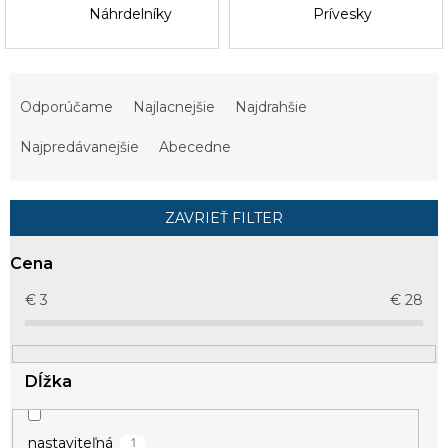
Náhrdelníky
Prívesky
R
a
Odporúčame
Najlacnejšie
Najdrahšie
d
e
Najpredávanejšie
Abecedne
n
i
e
ZAVRIEŤ FILTER
p
r
Cena
o
d
€
3
€
28
u
k
t
Dĺžka
o
v
1
nastaviteľná