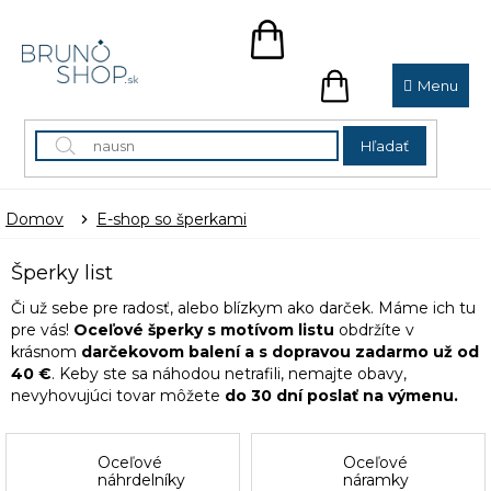
Prejsť
na
NÁKUPNÝ
obsah
KOŠÍK
NÁKUPNÝ
KOŠÍK
Hľadať
Domov
E-shop so šperkami
Šperky list
Či už sebe pre radosť, alebo blízkym ako darček. Máme ich tu
pre vás!
Oceľové šperky s motívom listu
obdržíte v
krásnom
darčekovom balení a s dopravou zadarmo už od
40 €
. Keby ste sa náhodou netrafili, nemajte obavy,
nevyhovujúci tovar môžete
do 30 dní poslať na výmenu.
Oceľové
Oceľové
náhrdelníky
náramky