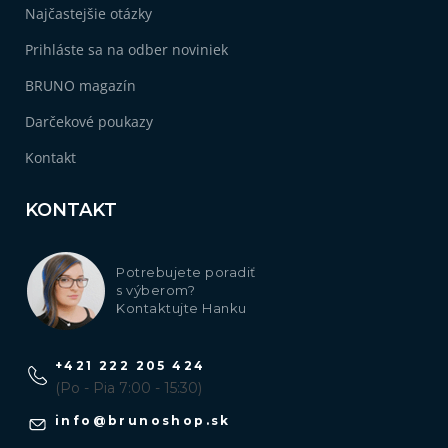
Najčastejšie otázky
Prihláste sa na odber noviniek
BRUNO magazín
Darčekové poukazy
Kontakt
KONTAKT
Potrebujete poradiť
s výberom?
Kontaktujte Hanku
+421 222 205 424
(Po - Pia 7:00 - 15:30)
info
@
brunoshop.sk