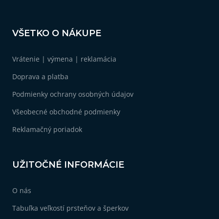
Z
á
VŠETKO O NÁKUPE
p
ä
Vrátenie | výmena | reklamácia
t
i
Doprava a platba
e
Podmienky ochrany osobných údajov
Všeobecné obchodné podmienky
Reklamačný poriadok
UŽITOČNÉ INFORMÁCIE
O nás
Tabuľka veľkostí prsteňov a šperkov