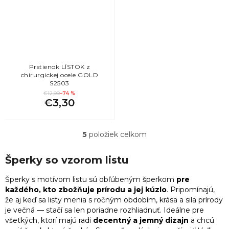
5
Darček pre mamičku k narodeninám
4
trojuholníky
5
Darček k 55. narodeninám pre ženu
15
vločky
5
Najlepší darček pre kamarátku
Prstienok LÍSTOK z
chirurgickej ocele GOLD
S2503
5
Darček pre kolegyňu
€12,99
–74 %
€3,30
5
Darček k 45. narodeninám pre ženu
5
položiek celkom
O
5
Darček pre nevestu
v
l
Šperky so vzorom listu
5
á
Darček k narodeninám pre kamarátku
d
Šperky s motívom listu sú obľúbeným šperkom
pre
a
každého, kto zbožňuje prírodu a jej kúzlo
. Pripomínajú,
5
Vianočné darčeky pre sestru
c
že aj keď sa listy menia s ročným obdobím, krása a sila prírody
i
je večná — stačí sa len poriadne rozhliadnuť. Ideálne pre
e
všetkých, ktorí majú radi
decentný a jemný dizajn
a chcú
5
Vianočné darčeky pre kolegyne
p