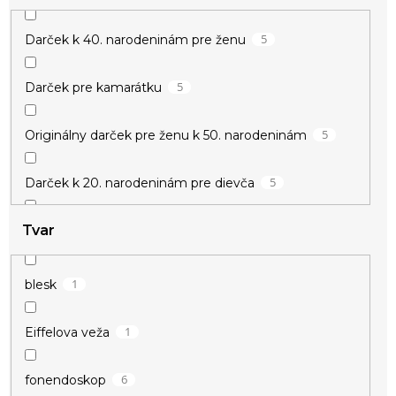
5
Darček k 40. narodeninám pre ženu
5
Darček pre kamarátku
5
Originálny darček pre ženu k 50. narodeninám
5
Darček k 20. narodeninám pre dievča
Tvar
5
Darček k meninám pre ženu
5
Darček pre učiteľku
1
blesk
5
Drobné darčeky pre ženy
1
Eiffelova veža
5
Darček pre vychovávateľku
6
fonendoskop