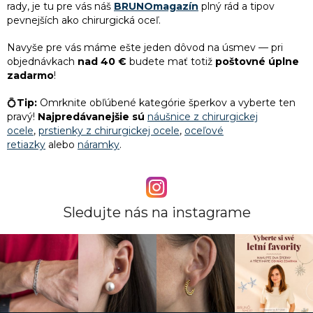
rady, je tu pre vás náš
BRUNOmagazín
plný rád a tipov
5
Darček pre asistentku
pevnejších ako chirurgická oceľ.
Navyše pre vás máme ešte jeden dôvod na úsmev — pri
5
Originálny darček pre priateľku
objednávkach
nad 40 €
budete mať totiž
poštovné úplne
zadarmo
!
5
Darček pre priateľku k narodeninám
💍
Tip:
Omrknite obľúbené kategórie šperkov a vyberte ten
pravý!
Najpredávanejšie sú
náušnice z chirurgickej
5
Darček pre priateľku
ocele
,
prstienky z chirurgickej ocele
,
oceľové
retiazky
alebo
náramky
.
5
Vianočné darčeky pre ženy
Sledujte nás na instagrame