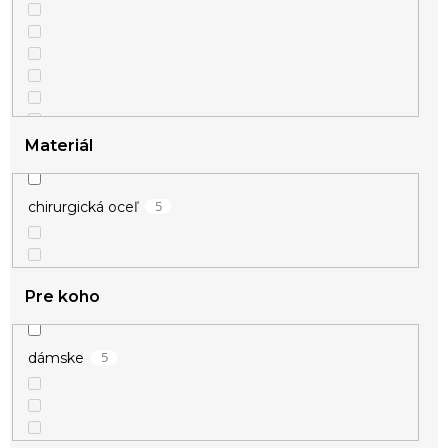
1
zlatá
Materiál
5
chirurgická oceľ
Pre koho
5
dámske