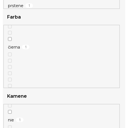
1
prstene
Farba
1
čierna
Kamene
1
nie