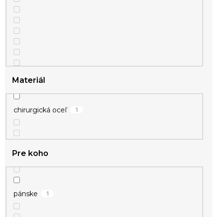
1
strieborná
Materiál
1
chirurgická oceľ
Pre koho
1
pánske