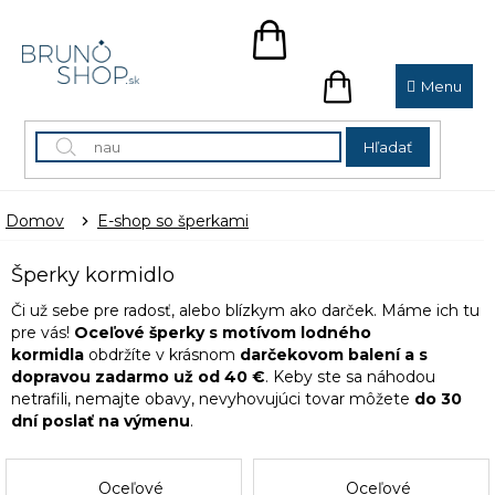
Prejsť
na
NÁKUPNÝ
obsah
KOŠÍK
NÁKUPNÝ
KOŠÍK
Hľadať
Domov
E-shop so šperkami
Šperky kormidlo
Či už sebe pre radosť, alebo blízkym ako darček. Máme ich tu
pre vás!
Oceľové šperky s motívom lodného
kormidla
obdržíte v krásnom
darčekovom balení a s
dopravou zadarmo už od 40 €
. Keby ste sa náhodou
netrafili, nemajte obavy, nevyhovujúci tovar môžete
do 30
dní poslať na výmenu
.
Oceľové
Oceľové