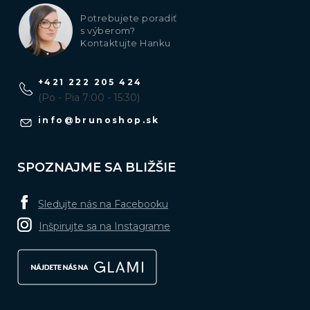
Potrebujete poradiť
s výberom?
Kontaktujte Hanku
+421 222 205 424
(Po - Pia 7:00 - 15:30)
info
@
brunoshop.sk
SPOZNAJME SA BLIŽŠIE
Sledujte nás na Facebooku
Inšpirujte sa na Instagrame