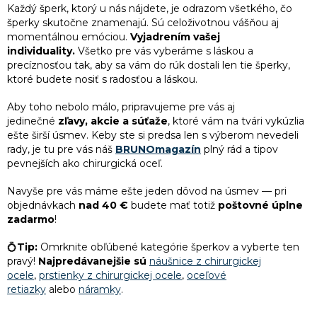
Každý
šperk
, ktorý u nás nájdete, je odrazom všetkého, čo
4
trojuholníky
šperky skutočne znamenajú. Sú celoživotnou vášňou aj
momentálnou emóciou.
Vyjadrením vašej
individuality.
Všetko pre vás vyberáme s láskou a
15
vločky
precíznosťou tak, aby sa vám do rúk dostali len tie šperky,
ktoré budete nosiť s radosťou a láskou.
Aby toho nebolo málo, pripravujeme pre vás aj
jedinečné
zľavy, akcie a súťaže
, ktoré vám na tvári vykúzlia
ešte širší úsmev. Keby ste si predsa len s výberom nevedeli
rady, je tu pre vás náš
BRUNOmagazín
plný rád a tipov
pevnejších ako chirurgická oceľ.
Navyše pre vás máme ešte jeden dôvod na úsmev — pri
objednávkach
nad 40 €
budete mať totiž
poštovné úplne
zadarmo
!
💍
Tip:
Omrknite obľúbené kategórie šperkov a vyberte ten
pravý!
Najpredávanejšie sú
náušnice z chirurgickej
ocele
,
prstienky z chirurgickej ocele
,
oceľové
retiazky
alebo
náramky
.