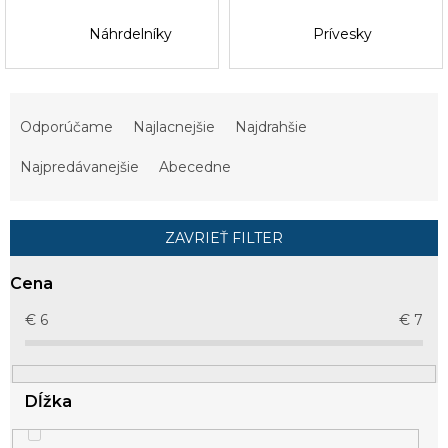
Náhrdelníky
Prívesky
R
a
Odporúčame
Najlacnejšie
Najdrahšie
d
e
Najpredávanejšie
Abecedne
n
i
e
ZAVRIEŤ FILTER
p
r
Cena
o
d
€
6
€
7
u
k
t
Dĺžka
o
v