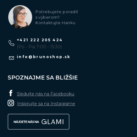
Potrebujete poradiť
s výberom?
Kontaktujte Hanku
+421 222 205 424
(Po - Pia 7:00 - 15:30)
info
@
brunoshop.sk
SPOZNAJME SA BLIŽŠIE
Sledujte nás na Facebooku
Inšpirujte sa na Instagrame