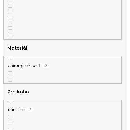
2
strieborná
Materiál
2
chirurgická oceľ
Pre koho
2
dámske