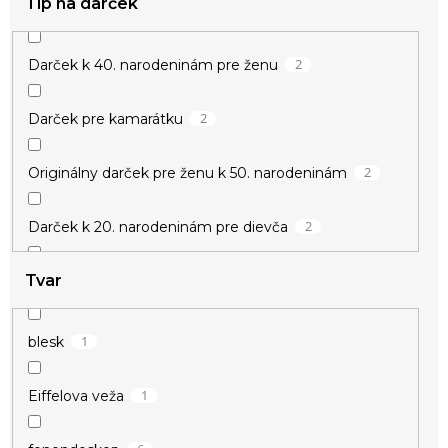
Tip na darček
2
Darček k 40. narodeninám pre ženu
2
Darček pre kamarátku
2
Originálny darček pre ženu k 50. narodeninám
2
Darček k 20. narodeninám pre dievča
Tvar
2
Darček k meninám pre ženu
2
Darček pre učiteľku
1
blesk
2
Drobné darčeky pre ženy
1
Eiffelova veža
2
Darček pre vychovávateľku