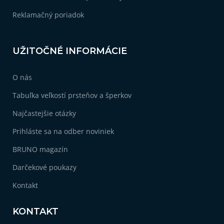
Reklamačný poriadok
2
Darček pre asistentku
2
Originálny darček pre priateľku
UŽITOČNÉ INFORMÁCIE
2
Darček pre priateľku k narodeninám
O nás
Tabuľka veľkostí prsteňov a šperkov
2
Darček pre priateľku
Najčastejšie otázky
2
Vianočné darčeky pre ženy
Prihláste sa na odber noviniek
BRUNO magazín
Darčekové poukazy
Kontakt
KONTAKT