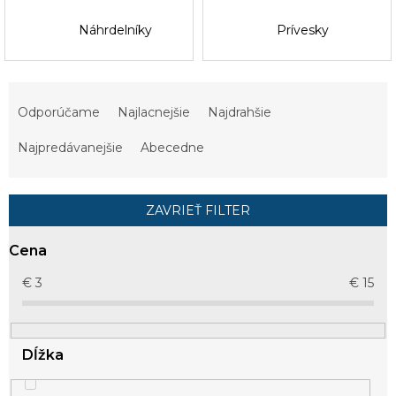
Náhrdelníky
Prívesky
R
a
Odporúčame
Najlacnejšie
Najdrahšie
d
e
Najpredávanejšie
Abecedne
n
i
e
ZAVRIEŤ FILTER
p
r
Cena
o
d
€
3
€
15
u
k
t
Dĺžka
o
v