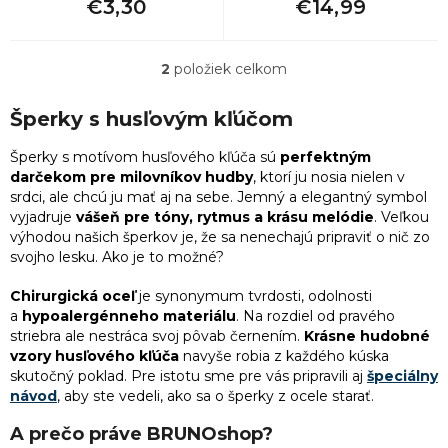
€3,30
€14,99
v
2
Vianočné darčeky pre nevestu
5
písmená
2
položiek celkom
O
2
Darček pre manželku
v
1
podkova
l
Šperky s husľovým kľúčom
á
2
Darčeky k výročiu pre ženy
d
9
reťaz
Šperky s motívom husľového kľúča sú
perfektným
a
darčekom pre milovníkov hudby
, ktorí ju nosia nielen v
c
srdci, ale chcú ju mať aj na sebe. Jemný a elegantný symbol
2
Najlepší darček pre mamičku
2
ruženec
i
vyjadruje
vášeň pre tóny, rytmus a krásu melódie
. Veľkou
e
výhodou našich šperkov je, že sa nenechajú pripraviť o nič zo
p
2
Darček pre mladú ženu
svojho lesku. Ako je to možné?
141
srdce
r
v
Chirurgická oceľ
je synonymum tvrdosti, odolnosti
k
2
Originálny darček pre mamičku
37
a
hypoalergénneho materiálu
. Na rozdiel od pravého
strom života
y
striebra ale nestráca svoj pôvab černením.
Krásne hudobné
v
vzory husľového kľúča
navyše robia z každého kúska
ý
2
Darček k 30. narodeninám pre ženu
6
štvorlístok
skutočný poklad. Pre istotu sme pre vás pripravili aj
špeciálny
p
návod
, aby ste vedeli, ako sa o šperky z ocele starať.
i
2
Najlepšie darčeky pre priateľku
s
1
Thorovo kladivo
A prečo práve BRUNOshop?
u