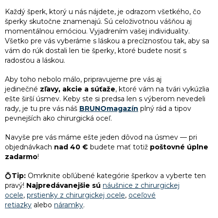
2
Darček pre mamičku k narodeninám
Každý
šperk
, ktorý u nás nájdete, je odrazom všetkého, čo
4
trojuholníky
šperky skutočne znamenajú. Sú celoživotnou vášňou aj
momentálnou emóciou. Vyjadrením vašej individuality.
2
Darček k 55. narodeninám pre ženu
15
Všetko pre vás vyberáme s láskou a precíznosťou tak, aby sa
vločky
vám do rúk dostali len tie šperky, ktoré budete nosiť s
radosťou a láskou.
2
Najlepší darček pre kamarátku
Aby toho nebolo málo, pripravujeme pre vás aj
jedinečné
zľavy, akcie a súťaže
, ktoré vám na tvári vykúzlia
2
Darček pre kolegyňu
ešte širší úsmev. Keby ste si predsa len s výberom nevedeli
rady, je tu pre vás náš
BRUNOmagazín
plný rád a tipov
2
Darček k 45. narodeninám pre ženu
pevnejších ako chirurgická oceľ.
Navyše pre vás máme ešte jeden dôvod na úsmev — pri
2
Darček pre nevestu
objednávkach
nad 40 €
budete mať totiž
poštovné úplne
zadarmo
!
2
Darček k narodeninám pre kamarátku
💍
Tip:
Omrknite obľúbené kategórie šperkov a vyberte ten
pravý!
Najpredávanejšie sú
náušnice z chirurgickej
2
ocele
,
prstienky z chirurgickej ocele
,
oceľové
Vianočné darčeky pre sestru
retiazky
alebo
náramky
.