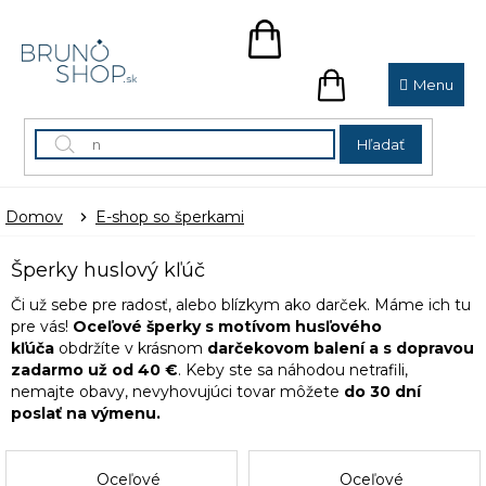
Prejsť
na
NÁKUPNÝ
obsah
KOŠÍK
NÁKUPNÝ
KOŠÍK
Hľadať
Domov
E-shop so šperkami
Šperky huslový kľúč
Či už sebe pre radosť, alebo blízkym ako darček. Máme ich tu
pre vás!
Oceľové šperky s motívom husľového
kľúča
obdržíte v krásnom
darčekovom balení a s dopravou
zadarmo už od 40 €
. Keby ste sa náhodou netrafili,
nemajte obavy, nevyhovujúci tovar môžete
do 30 dní
poslať na výmenu.
Oceľové
Oceľové