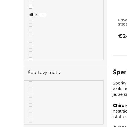
1
dlhé
Prív
S158
€2
1
s príveskami
Šper
Športový motív
Šperky
v silu 
je, že 
1
visiace
Chirur
nestrá
istotu 