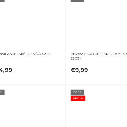
esok ANJELSKÉ DIEVČA S2169
Prívesok SRDCE S KRÍDLAMI 3
S2034
4,99
€9,99
Ľ
OCEĽ
AKCIA