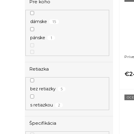
Pre koho
15
dámske
1
pánske
Prív
Retiazka
€2
5
bez retiazky
OCE
2
s retiazkou
Špecifikácia