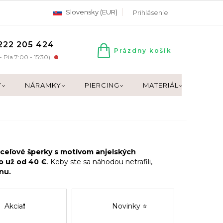
Slovensky (EUR)
Prihlásenie
222 205 424
Prázdny košík
NÁKUPNÝ
- Pia 7:00 - 15:30)
KOŠÍK
Y
NÁRAMKY
PIERCING
MATERIÁL
DARČ
ceľové šperky s motívom anjelských
o už od 40 €
. Keby ste sa náhodou netrafili,
nu.
Akcia❗
Novinky ⭐