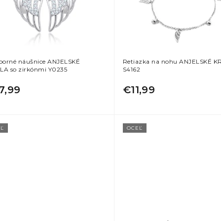
eborné náušnice ANJELSKÉ
Retiazka na nohu ANJELSKÉ K
LA so zirkónmi Y0235
S4162
7,99
€11,99
Ľ
OCEĽ