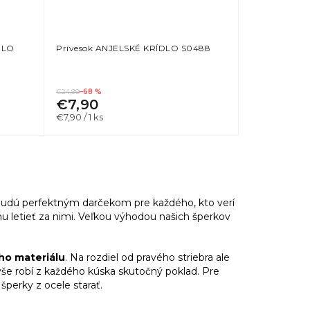
DLO
Prívesok ANJELSKÉ KRÍDLO S0488
€24,99
–68 %
€7,90
Jednotková
€7,90 / 1 ks
cena:
Budú perfektným darčekom pre každého, kto verí
ahu letieť za nimi. Veľkou výhodou našich šperkov
o materiálu
. Na rozdiel od pravého striebra ale
še robí z každého kúska skutočný poklad. Pre
 šperky z ocele starať.