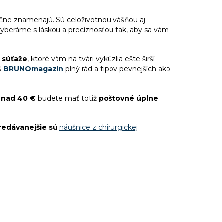
točne znamenajú. Sú celoživotnou vášňou aj
vyberáme s láskou a precíznosťou tak, aby sa vám
a súťaže
, ktoré vám na tvári vykúzlia ešte širší
š
BRUNOmagazín
plný rád a tipov pevnejších ako
nad 40 €
budete mať totiž
poštovné úplne
redávanejšie sú
náušnice z chirurgickej