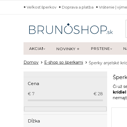
Prejsť
Veľkosť šperkov
Doprava a platba
Vrátenie | výme
na
obsah
AKCIA❗
PRSTENE
N
NOVINKY ⭐
Domov
E-shop so šperkami
Šperky anjelské kríd
B
Šperk
o
Cena
č
Či už s
n
krídiel
€
7
€
28
nemajt
ý
p
a
n
Dĺžka
e