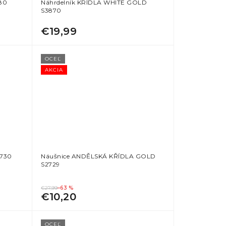
80
Náhrdelník KRÍDLA WHITE GOLD
S3870
€19,99
OCEĽ
AKCIA
2730
Náušnice ANDĚLSKÁ KŘÍDLA GOLD
S2729
€27,99
–63 %
€10,20
OCEĽ