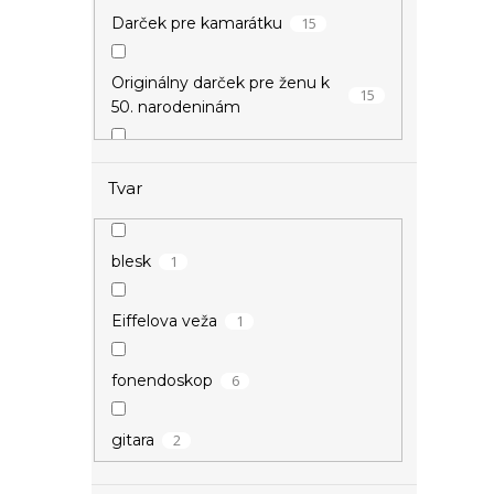
15
Darček pre kamarátku
3
zamilované
Originálny darček pre ženu k
15
50. narodeninám
1
zvieracie
Darček k 20. narodeninám
15
Tvar
pre dievča
15
Darček k meninám pre ženu
1
blesk
15
Darček pre učiteľku
1
Eiffelova veža
15
Drobné darčeky pre ženy
6
fonendoskop
15
Darček pre vychovávateľku
2
gitara
Vianočné darčeky pre