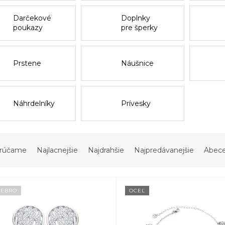
Darčekové
Doplnky
poukazy
pre šperky
Prstene
Náušnice
Náhrdelníky
Prívesky
rúčame
Najlacnejšie
Najdrahšie
Najpredávanejšie
Abec
IEBRO
OCEĽ