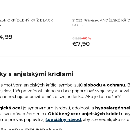
esok OKRÍDLENÝ KRÍŽ BLACK
S1053 Přívěsek ANDĚLSKÉ KŘÍ
6
GOLD
4,99
€19,99
–60 %
€7,90
O
v
ky s anjelskými krídlami
l
á
 s motívom anjelských krídiel symbolizujú
slobodu a ochranu
. 
d
anjelov, túži po voľnosti alebo si chce pripomínať svoje sny a odv
a
sa nenechajú pripraviť o nič zo svojho lesku. Ako je to možné?
c
i
gická oceľ
je synonymum tvrdosti, odolnosti a
hypoalergénneh
e
p
ca svoj pôvab černením.
Obľúbený vzor anjelských krídiel
navy
r
sme pre vás pripravili aj
špeciálny návod
, aby ste vedeli, ako sa o
v