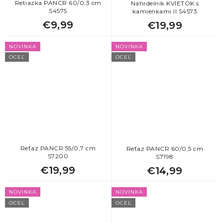
Retiazka PANCR 60/0,3 cm
Náhrdelník KVIETOK s
2
štvorlístok
S4575
kamienkami II S4573
€9,99
€19,99
4
trojuholníky
NOVINKA
NOVINKA
OCEĽ
OCEĽ
7
vločky
Reťaz PANCR 55/0,7 cm
Reťaz PANCR 60/0,5 cm
S7200
S7198
€19,99
€14,99
NOVINKA
NOVINKA
OCEĽ
OCEĽ