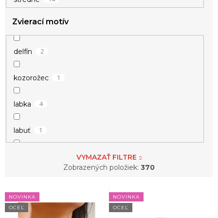
Zvierací motív
8
krivka EKG
7
kríž
2
delfín
2
krúžky
1
kozorožec
1
kvietka
4
labka
2
kvietky
1
labuť
1
kvietok
1
lev
VYMAZAŤ FILTRE
Zobrazených položiek:
370
1
mandala
1
mačka
V
NOVINKA
NOVINKA
ý
2
mesiac
OCEĽ
OCEĽ
2
motýľ
p