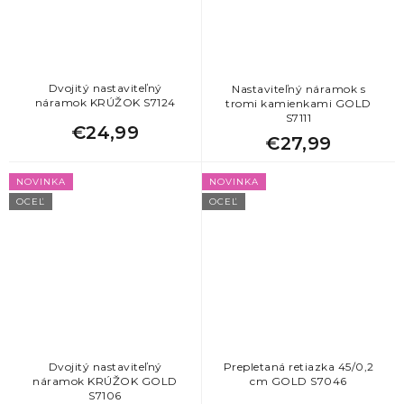
Dvojitý nastaviteľný
Nastaviteľný náramok s
náramok KRÚŽOK S7124
tromi kamienkami GOLD
S7111
€24,99
€27,99
NOVINKA
NOVINKA
OCEĽ
OCEĽ
Dvojitý nastaviteľný
Prepletaná retiazka 45/0,2
náramok KRÚŽOK GOLD
cm GOLD S7046
S7106