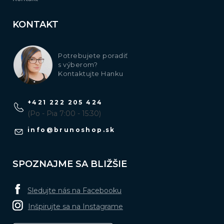
KONTAKT
Potrebujete poradiť
s výberom?
Kontaktujte Hanku
+421 222 205 424
(Po - Pia 7:00 - 15:30)
info
@
brunoshop.sk
SPOZNAJME SA BLIŽŠIE
Sledujte nás na Facebooku
Inšpirujte sa na Instagrame