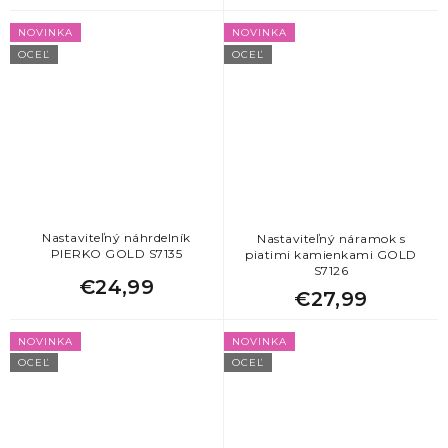
NOVINKA
NOVINKA
OCEĽ
OCEĽ
Nastaviteľný náhrdelník
Nastaviteľný náramok s
PIERKO GOLD S7135
piatimi kamienkami GOLD
S7126
€24,99
€27,99
NOVINKA
NOVINKA
OCEĽ
OCEĽ