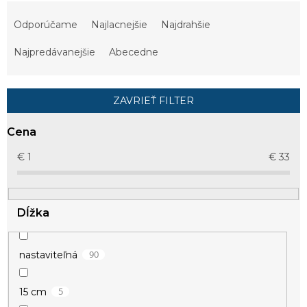
R
a
Odporúčame
Najlacnejšie
Najdrahšie
d
e
Najpredávanejšie
Abecedne
n
i
e
ZAVRIEŤ FILTER
p
r
Cena
o
d
€
1
€
33
u
k
t
Dĺžka
o
v
90
nastaviteľná
5
15 cm