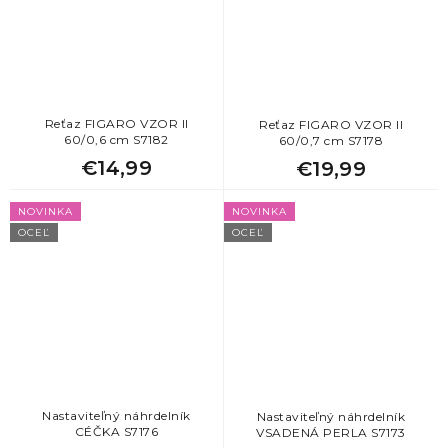
Reťaz FIGARO VZOR II
Reťaz FIGARO VZOR II
60/0,6 cm S7182
60/0,7 cm S7178
€14,99
€19,99
NOVINKA
NOVINKA
OCEĽ
OCEĽ
Nastaviteľný náhrdelník
Nastaviteľný náhrdelník
CÉČKA S7176
VSADENÁ PERLA S7173