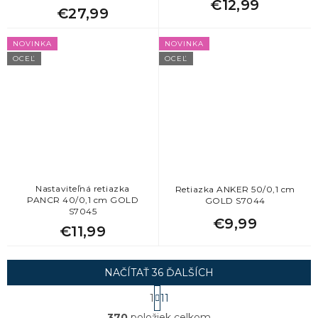
€12,99
€27,99
NOVINKA
NOVINKA
OCEĽ
OCEĽ
Nastaviteľná retiazka
Retiazka ANKER 50/0,1 cm
PANCR 40/0,1 cm GOLD
GOLD S7044
S7045
€9,99
€11,99
NAČÍTAŤ 36 ĎALŠÍCH
S
1
11
t
O
r
370
položiek celkom