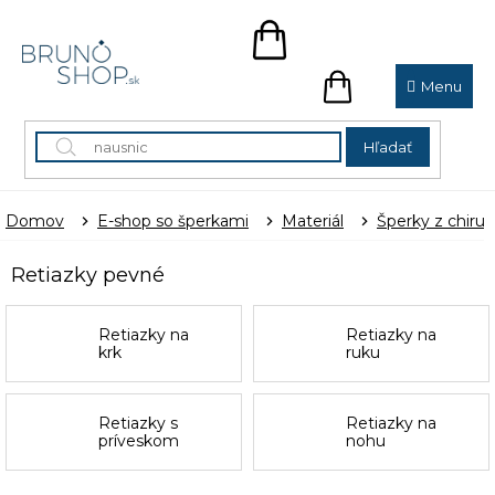
Prejsť
na
NÁKUPNÝ
obsah
KOŠÍK
NÁKUPNÝ
KOŠÍK
Hľadať
Domov
E-shop so šperkami
Materiál
Šperky z chirur
Retiazky pevné
Retiazky na
Retiazky na
krk
ruku
Retiazky s
Retiazky na
príveskom
nohu