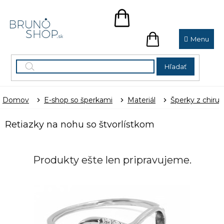
Prejsť
na
NÁKUPNÝ
obsah
KOŠÍK
NÁKUPNÝ
KOŠÍK
Hľadať
Domov
E-shop so šperkami
Materiál
Šperky z chirur
Retiazky na nohu so štvorlístkom
Produkty ešte len pripravujeme.