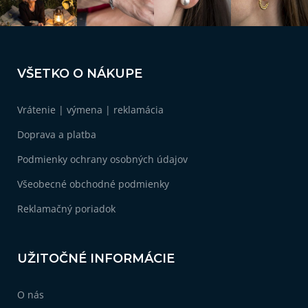
Z
á
VŠETKO O NÁKUPE
p
ä
Vrátenie | výmena | reklamácia
t
i
Doprava a platba
e
Podmienky ochrany osobných údajov
Všeobecné obchodné podmienky
Reklamačný poriadok
UŽITOČNÉ INFORMÁCIE
O nás