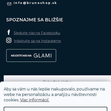
info
@
brunoshop.sk
SPOZNAJME SA BLIŽŠIE
Sledujte nás na Facebooku
Inšpirujte sa na Instagrame
Pohodlná platba:
Aby sa vám u nás lepšie nakupovalo, používame na
webe na personalizáciu a analýzu návštevnosti
cookies.
Viac informácií.
Obľúbené spôsoby dopravy: