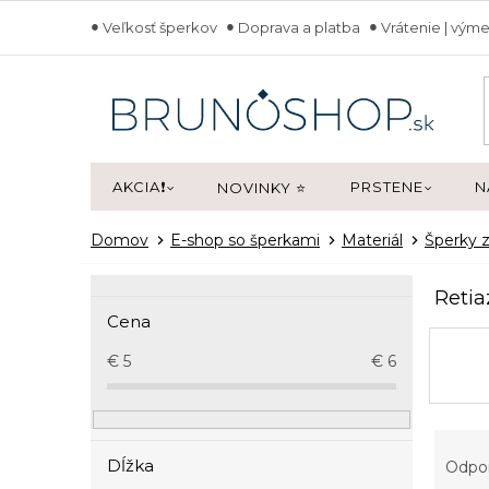
Prejsť
Veľkosť šperkov
Doprava a platba
Vrátenie | výme
na
obsah
AKCIA❗
PRSTENE
N
NOVINKY ⭐
Domov
E-shop so šperkami
Materiál
Šperky z
B
Retia
o
Cena
č
n
€
5
€
6
ý
p
a
R
n
a
Dĺžka
Odpo
e