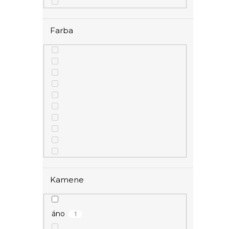
1
50 – 59 cm
Farba
1
strieborná
Kamene
1
áno