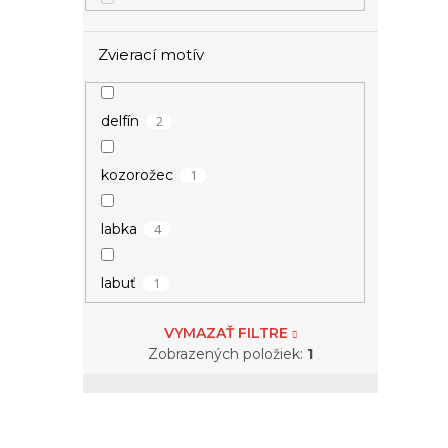
Zvierací motív
2
delfín
1
kozorožec
4
labka
1
labuť
VYMAZAŤ FILTRE
1
lev
Zobrazených položiek:
1
1
mačka
2
motýľ