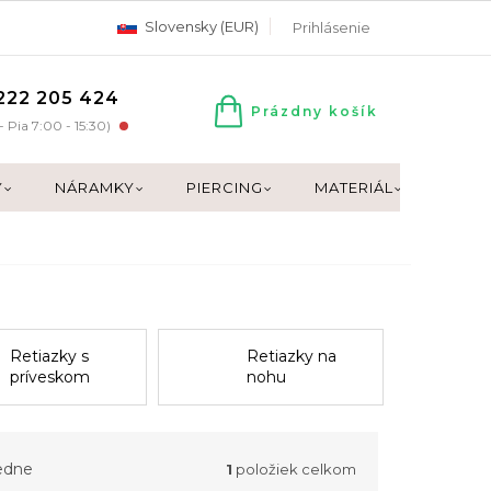
Slovensky (EUR)
Prihlásenie
222 205 424
Prázdny košík
NÁKUPNÝ
- Pia 7:00 - 15:30)
KOŠÍK
Y
NÁRAMKY
PIERCING
MATERIÁL
DARČ
Retiazky s
Retiazky na
príveskom
nohu
edne
1
položiek celkom