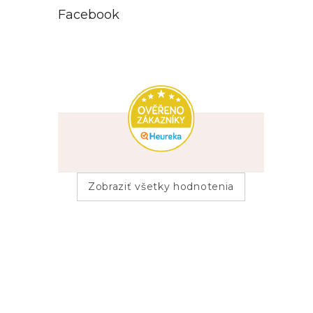
Facebook
1
rak
1
ryba
4
sob
2
sova
2
vážka
Zobraziť všetky hodnotenia
1
želva