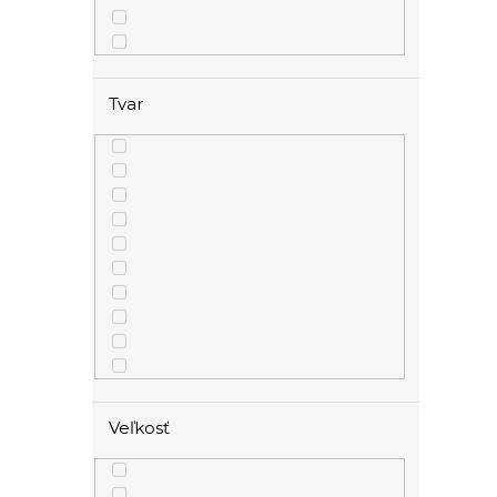
1
zvieracie
Tvar
Veľkosť