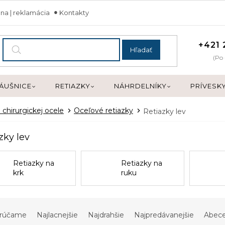
na | reklamácia
Kontakty
+421 
Hľadať
(Po 
ÁUŠNICE
RETIAZKY
NÁHRDELNÍKY
PRÍVESK
 chirurgickej ocele
Oceľové retiazky
Retiazky lev
zky lev
Retiazky na
Retiazky na
krk
ruku
rúčame
Najlacnejšie
Najdrahšie
Najpredávanejšie
Abec