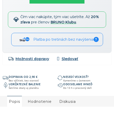
Čím viac nakúpite, tým viac ušetríte. Až
20%
zľava
pre členov
BRUNO Klubu
.
Platba po tretinách bez navýšenia
?
Možnosti dopravy
DOPRAVA OD 2,90 €
NESEDÍ VEĽKOSŤ?
Bez výčitiek, bez starostí
Vymeníme s úsmevom
UDRŽATEĽNÉ BALENIE
ODOSIELAME IHNEĎ
Šetríme obaly aj planétu
Do 13 h v pracovný deň
Popis
Hodnotenie
Diskusia