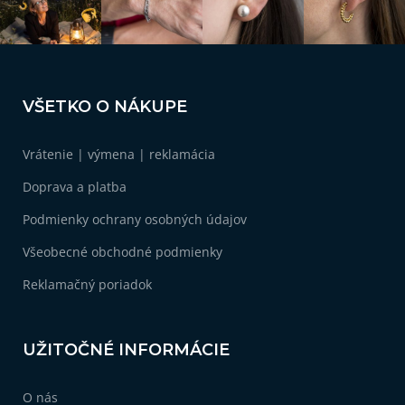
Z
á
VŠETKO O NÁKUPE
p
ä
Vrátenie | výmena | reklamácia
t
i
Doprava a platba
e
Podmienky ochrany osobných údajov
Všeobecné obchodné podmienky
Reklamačný poriadok
UŽITOČNÉ INFORMÁCIE
O nás