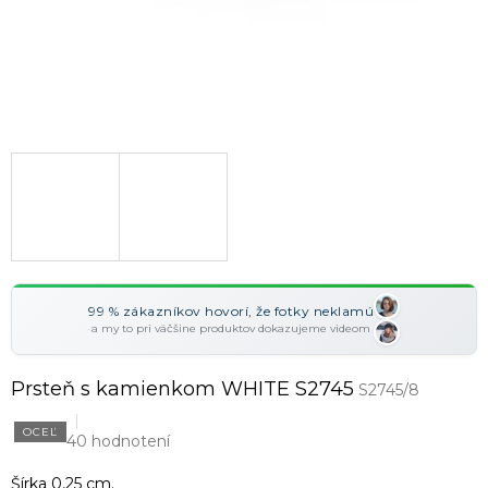
99 % zákazníkov hovorí, že fotky neklamú
a my to pri väčšine produktov dokazujeme videom
Prsteň s kamienkom WHITE S2745
S2745/8
OCEĽ
40 hodnotení
Šírka 0,25 cm.