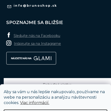
info
@
brunoshop.sk
SPOZNAJME SA BLIŽŠIE
Sledujte nás na Facebooku
Inšpirujte sa na Instagrame
Pohodlná platba:
Aby sa vám u nás lepšie nakupovalo, používame na
webe na personalizáciu a analýzu návštevnosti
cookies.
Viac informácií.
Obľúbené spôsoby dopravy: