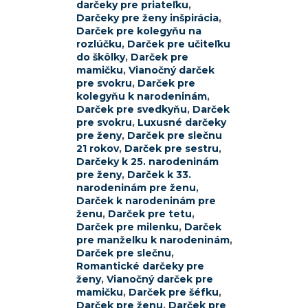
darčeky pre priateľku
,
Darčeky pre ženy inšpirácia
,
Darček pre kolegyňu na
rozlúčku
,
Darček pre učiteľku
do škôlky
,
Darček pre
mamičku
,
Vianočný darček
pre svokru
,
Darček pre
kolegyňu k narodeninám
,
Darček pre svedkyňu
,
Darček
pre svokru
,
Luxusné darčeky
pre ženy
,
Darček pre slečnu
21 rokov
,
Darček pre sestru
,
Darčeky k 25. narodeninám
pre ženy
,
Darček k 33.
narodeninám pre ženu
,
Darček k narodeninám pre
ženu
,
Darček pre tetu
,
Darček pre milenku
,
Darček
pre manželku k narodeninám
,
Darček pre slečnu
,
Romantické darčeky pre
ženy
,
Vianočný darček pre
mamičku
,
Darček pre šéfku
,
Darček pre ženu
,
Darček pre