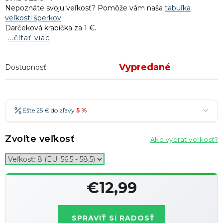
Nepoznáte svoju veľkosť? Pomôže vám naša
tabuľka
veľkosti šperkov
.
Darčeková krabička za 1 €.
...čítať viac
Vypredané
Dostupnosť:
Ešte 25 € do zľavy
5 %
25 €
-5 %
→
Zvoľte veľkosť
Ako vybrať veľkosť?
36 €
-7 %
→
47 €
-10 %
→
Najobľúbenejšia
58 €
-15 %
→
€12,99
Zľavy je možné kombinovať
?
Jednotková
cena:
SPRAVIŤ SI RADOSŤ