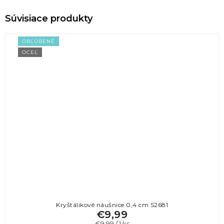
OBĽÚBENÉ
OCEĽ
Kryštálikové náušnice 0,4 cm S2681
€9,99
Jednotková
€9,99 / 1 ks