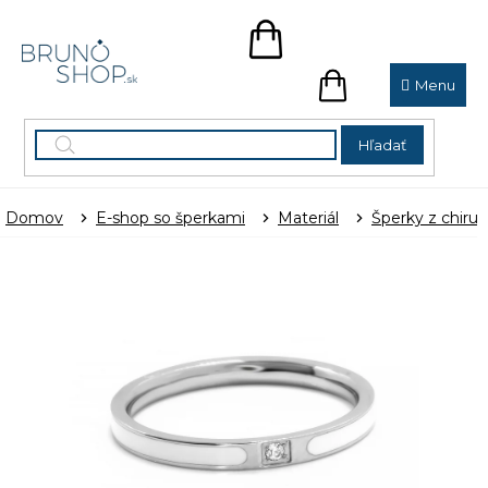
Prejsť
na
NÁKUPNÝ
obsah
KOŠÍK
NÁKUPNÝ
KOŠÍK
Hľadať
Domov
E-shop so šperkami
Materiál
Šperky z chirur