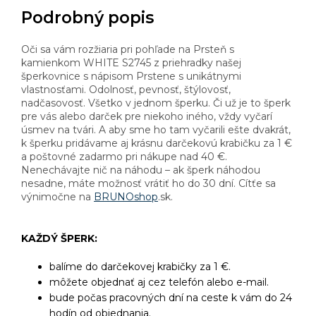
Podrobný popis
Oči sa vám rozžiaria pri pohľade na Prsteň s
kamienkom WHITE S2745 z priehradky našej
šperkovnice s nápisom Prstene s unikátnymi
vlastnosťami. Odolnosť, pevnosť, štýlovosť,
nadčasovosť. Všetko v jednom šperku. Či už je to šperk
pre vás alebo darček pre niekoho iného, vždy vyčarí
úsmev na tvári. A aby sme ho tam vyčarili ešte dvakrát,
k šperku pridávame aj krásnu darčekovú krabičku za 1 €
a poštovné zadarmo pri nákupe nad 40 €.
Nenechávajte nič na náhodu – ak šperk náhodou
nesadne, máte možnosť vrátiť ho do 30 dní. Cítťe sa
výnimočne na
BRUNOshop
.sk.
KAŽDÝ ŠPERK:
balíme do darčekovej krabičky za 1 €.
môžete objednať aj cez telefón alebo e-mail.
bude počas pracovných dní na ceste k vám do 24
hodín od objednania.