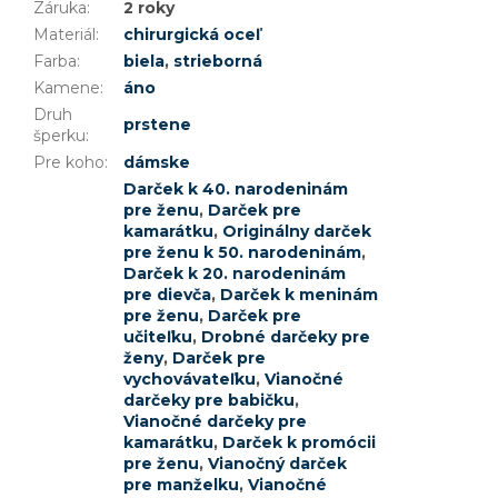
Záruka
:
2 roky
Materiál
:
chirurgická oceľ
Farba
:
biela
,
strieborná
Kamene
:
áno
Druh
prstene
šperku
:
Pre koho
:
dámske
Darček k 40. narodeninám
pre ženu
,
Darček pre
kamarátku
,
Originálny darček
pre ženu k 50. narodeninám
,
Darček k 20. narodeninám
pre dievča
,
Darček k meninám
pre ženu
,
Darček pre
učiteľku
,
Drobné darčeky pre
ženy
,
Darček pre
vychovávateľku
,
Vianočné
darčeky pre babičku
,
Vianočné darčeky pre
kamarátku
,
Darček k promócii
pre ženu
,
Vianočný darček
pre manželku
,
Vianočné