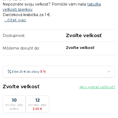
Nepoznáte svoju veľkosť? Pomôže vám naša
tabuľka
veľkosti šperkov
.
Darčeková krabička za 1 €.
...čítať viac
Zvoľte veľkosť
Dostupnosť:
Zvoľte veľkosť
Môžeme doručiť do:
Ešte 25 € do zľavy
5 %
25 €
-5 %
→
Zvoľte veľkosť
Ako vybrať veľkosť?
36 €
-7 %
→
47 €
10
-10 %
12
→
Najobľúbenejšia
EU: 61,5 - 63,5
EU: 66,5 - 68,5
58 €
-15 %
→
12,99 €
3,30 €
Zľavy je možné kombinovať
?