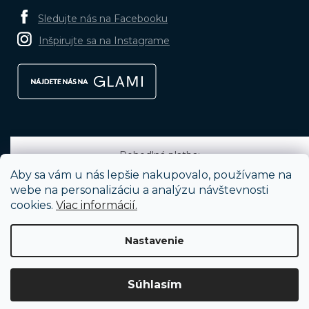
Sledujte nás na Facebooku
Inšpirujte sa na Instagrame
Pohodlná platba:
Aby sa vám u nás lepšie nakupovalo, používame na
webe na personalizáciu a analýzu návštevnosti
cookies.
Viac informácií.
Obľúbené spôsoby dopravy:
Nastavenie
Vytvoril Shoptet
Súhlasím
Copyright 2026
BRUNOshop.sk
. Všetky práva vyhradené.
Upraviť
nastavenie cookies