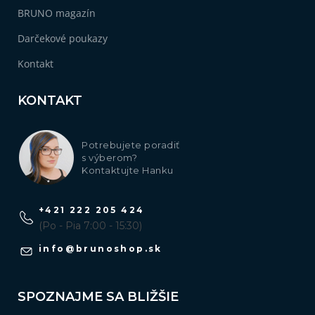
BRUNO magazín
Darčekové poukazy
Kontakt
KONTAKT
Potrebujete poradiť
s výberom?
Kontaktujte Hanku
+421 222 205 424
(Po - Pia 7:00 - 15:30)
info
@
brunoshop.sk
SPOZNAJME SA BLIŽŠIE