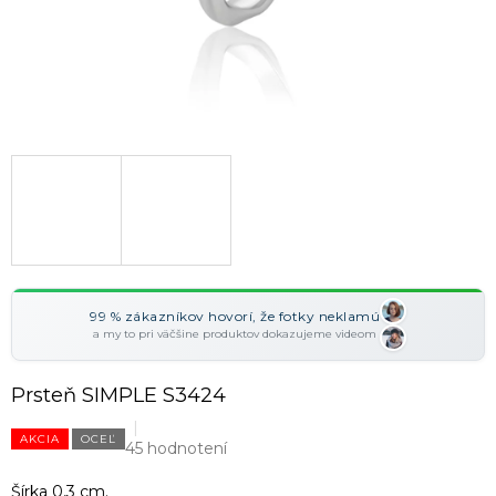
99 % zákazníkov hovorí, že fotky neklamú
a my to pri väčšine produktov dokazujeme videom
Prsteň SIMPLE S3424
AKCIA
OCEĽ
45 hodnotení
Šírka 0,3 cm.