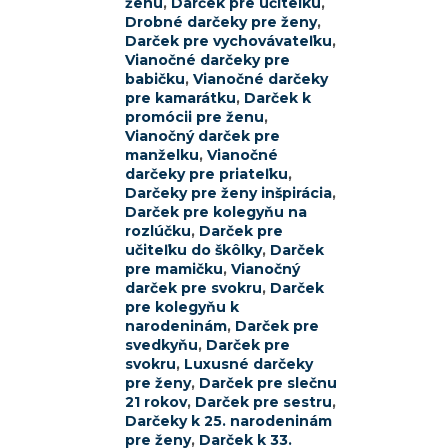
ženu
,
Darček pre učiteľku
,
Drobné darčeky pre ženy
,
Darček pre vychovávateľku
,
Vianočné darčeky pre
babičku
,
Vianočné darčeky
pre kamarátku
,
Darček k
promócii pre ženu
,
Vianočný darček pre
manželku
,
Vianočné
darčeky pre priateľku
,
Darčeky pre ženy inšpirácia
,
Darček pre kolegyňu na
rozlúčku
,
Darček pre
učiteľku do škôlky
,
Darček
pre mamičku
,
Vianočný
darček pre svokru
,
Darček
pre kolegyňu k
narodeninám
,
Darček pre
svedkyňu
,
Darček pre
svokru
,
Luxusné darčeky
pre ženy
,
Darček pre slečnu
21 rokov
,
Darček pre sestru
,
Darčeky k 25. narodeninám
pre ženy
,
Darček k 33.