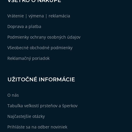
VŠETKO O NÁKUPE
p
ä
Vrátenie | výmena | reklamácia
t
i
Doprava a platba
e
Podmienky ochrany osobných údajov
Všeobecné obchodné podmienky
Reklamačný poriadok
UŽITOČNÉ INFORMÁCIE
O nás
Tabuľka veľkostí prsteňov a šperkov
Najčastejšie otázky
Prihláste sa na odber noviniek