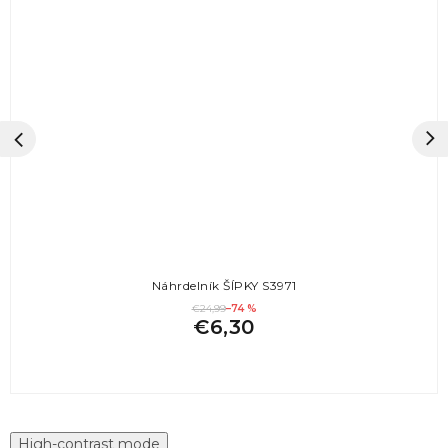
Náhrdelník ŠÍPKY S3971
€24,99
–74 %
€6,30
High-contrast mode