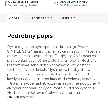
UDRŽATEĽNÉ BALENIE
ODOSIELAME IHNEĎ
Šetríme obaly aj planétu
Do 13 h v pracovný deň
Popis
Hodnotenie
Diskusia
Podrobný popis
Pýšte sa jedinečným šperkom, ktorým je Prsteň
SIMPLE S3424 žiariaci v priehradke s názvom Prstene s
ohromujúcimi vlastnosťami. Dizajn, ktorý vás očarí na
prvý pohľad. Jedinečnosť, ktorá ohúri okolie. Nechajte
rozmaznávať seba alebo kohokoľvek, kto dostane
tento šperk ako darček. Myslíme na to, aby ste sa
potešili už pred prvým pohľadom na šperk, a preto
každý kúsok zabalíme do krásnej darčekovej krabičky za
1 € a pri nákupe nad 40 € za vás zaplatíme poštovné. A
ak výber náhodou nevyjde, máte 30 dní na výmenu.
Nechajte sa inšpirovať širokým výberom na
BRUNOshop
.sk.