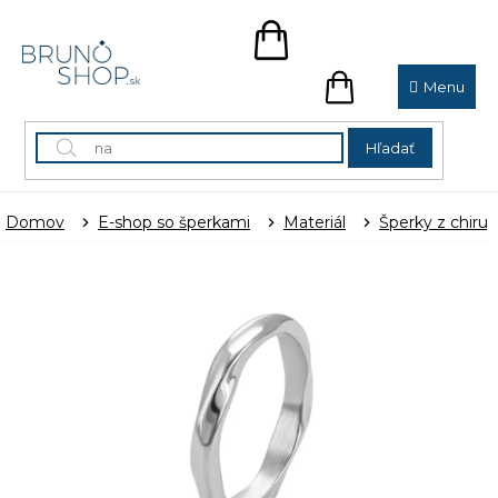
Prejsť
na
NÁKUPNÝ
obsah
KOŠÍK
NÁKUPNÝ
KOŠÍK
Hľadať
Domov
E-shop so šperkami
Materiál
Šperky z chirur