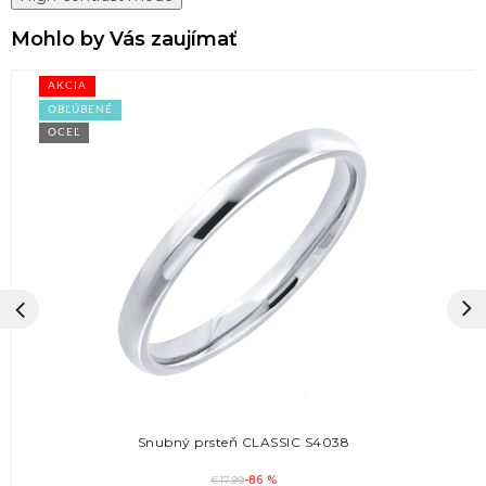
Mohlo by Vás zaujímať
AKCIA
OBĽÚBENÉ
OCEĽ
Snubný prsteň CLASSIC S4038
€17,99
-86 %