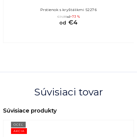
Prstienok s kryštálikmi S2276
€14,99
až
–73 %
€4
od
Súvisiaci tovar
OCEĽ
AKCIA