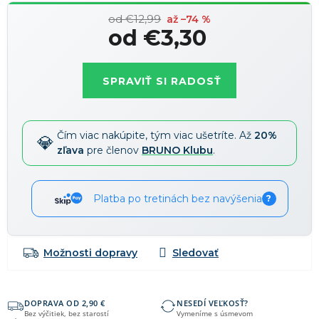
od €12,99
až –74 %
od
€3,30
Jednotková
cena:
SPRAVIŤ SI RADOSŤ
Čím viac nakúpite, tým viac ušetríte. Až
20%
zľava
pre členov
BRUNO Klubu
.
Platba po tretinách bez navýšenia
?
Možnosti dopravy
DOPRAVA OD 2,90 €
NESEDÍ VEĽKOSŤ?
Bez výčitiek, bez starostí
Vymeníme s úsmevom