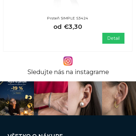
Prsteň SIMPLE S3424
od
€3,30
Detail
Sledujte nás na instagrame
Z
á