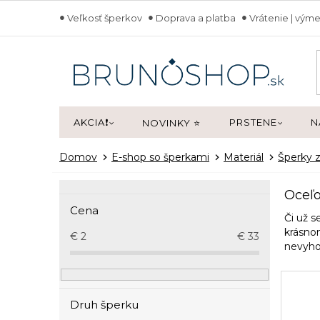
Prejsť
Veľkosť šperkov
Doprava a platba
Vrátenie | výme
na
obsah
AKCIA❗
PRSTENE
N
NOVINKY ⭐
Domov
E-shop so šperkami
Materiál
Šperky z
B
Oceľo
o
Cena
č
Či už s
n
krásn
€
2
€
33
nevyho
ý
p
a
n
Druh šperku
e