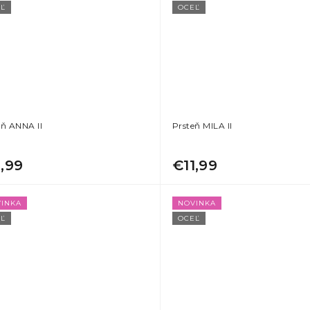
Ľ
OCEĽ
eň ANNA II
Prsteň MILA II
1,99
€11,99
INKA
NOVINKA
Ľ
OCEĽ