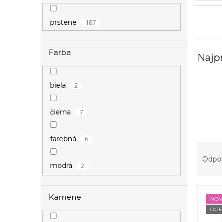
l
187
prstene
Farba
Najp
2
biela
7
čierna
6
farebná
R
a
Odpo
2
modrá
d
e
V
n
1
ružová
Kamene
ý
i
NOV
p
OCE
e
9
ružové zlato