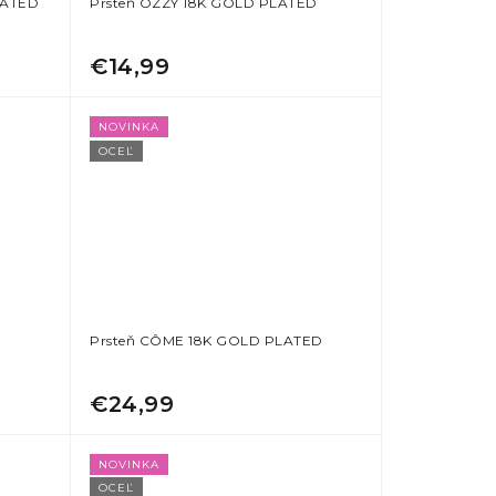
LATED
Prsteň OZZY 18K GOLD PLATED
€14,99
NOVINKA
OCEĽ
D
Prsteň CÔME 18K GOLD PLATED
€24,99
NOVINKA
OCEĽ