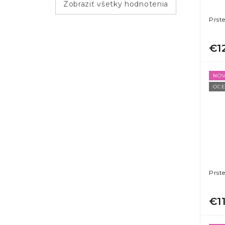
Zobraziť všetky hodnotenia
Prst
€1
NOV
OCE
Prst
€1