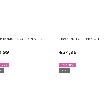
eň BORIS 18K GOLD PLATED
Prsteň ORLEANS 18K GOLD P
9,99
€24,99
INKA
NOVINKA
Ľ
OCEĽ