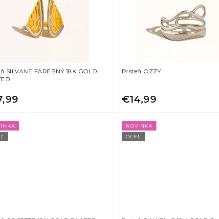
eň SILVANE FAREBNÝ 18K GOLD
Prsteň OZZY
TED
7,99
€14,99
INKA
NOVINKA
Ľ
OCEĽ