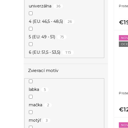
1
36
kvietok
univerzálna
Prst
26
€1
4 (EU: 46,5 - 48,5)
1
list
75
5 (EU: 49 - 51)
NOV
2
nekonečno
OCE
115
6 (EU: 51,5 - 53,5)
13
srdce
116
7 (EU: 54 - 56)
Zvierací motív
1
strom života
105
8 (EU: 56,5 - 58,5)
5
labka
Prst
62
9 (EU: 59 - 61)
2
mačka
€1
34
10 (EU: 61,5 - 63,5)
3
motýľ
NOV