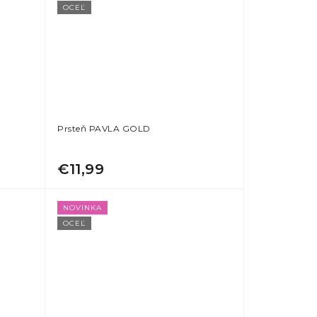
OCEĽ
Prsteň PAVLA GOLD
€11,99
NOVINKA
OCEĽ