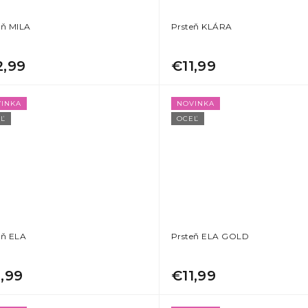
eň MILA
Prsteň KLÁRA
2,99
€11,99
INKA
NOVINKA
Ľ
OCEĽ
eň ELA
Prsteň ELA GOLD
1,99
€11,99