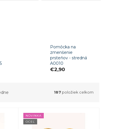
Pomôcka na
zmenšenie
prsteňov - stredná
5
A0010
€2,90
edne
187
položiek celkom
NOVINKA
OCEĽ