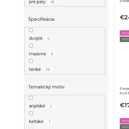
Prst
43
pre pary
€2
Špecifikácia
NOV
5
dvojité
OCE
8
masívne
26
tenké
Tematický motív
Prst
PLA
€1
2
anjelské
NOV
1
keltské
OCE