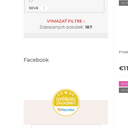
20
11 (EU: 64 - 66)
OCE
1
sova
14
12 (EU: 66,5 - 68,5)
VYMAZAŤ FILTRE
Zobrazených položiek:
187
2
13 (EU: 69 - 71)
Prst
Facebook
35
Univerzálna
€1
NOV
OCE