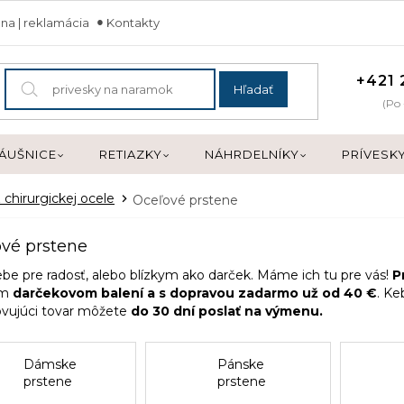
na | reklamácia
Kontakty
+421 
Hľadať
(Po 
ÁUŠNICE
RETIAZKY
NÁHRDELNÍKY
PRÍVESK
 chirurgickej ocele
Oceľové prstene
vé prstene
ebe pre radosť, alebo blízkym ako darček. Máme ich tu pre vás!
P
om
darčekovom balení a s dopravou zadarmo už od 40 €
. Ke
vujúci tovar môžete
do 30 dní poslať na výmenu.
Dámske
Pánske
prstene
prstene