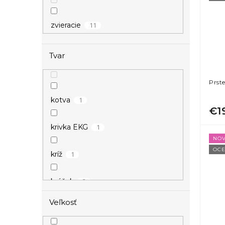
11
zvieracie
Tvar
Prst
1
kotva
€1
1
krivka EKG
NOV
OCE
1
kríž
2
krúžok
Veľkosť
1
kvietky