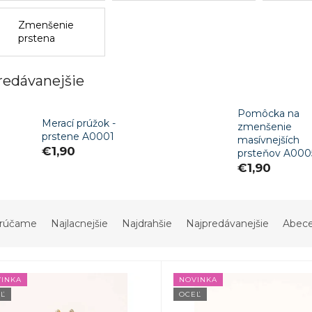
Zmenšenie
prstena
redávanejšie
Pomôcka na
Merací prúžok -
zmenšenie
prstene A0001
masívnejších
€1,90
prsteňov A000
€1,90
rúčame
Najlacnejšie
Najdrahšie
Najpredávanejšie
Abec
INKA
NOVINKA
Ľ
OCEĽ