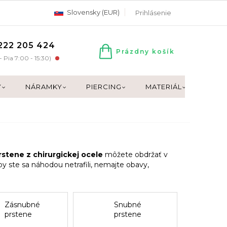
Slovensky (EUR)
Prihlásenie
222 205 424
Prázdny košík
NÁKUPNÝ
- Pia 7:00 - 15:30)
KOŠÍK
Y
NÁRAMKY
PIERCING
MATERIÁL
DARČ
rstene z chirurgickej ocele
môžete obdržať v
by ste sa náhodou netrafili, nemajte obavy,
Zásnubné
Snubné
prstene
prstene