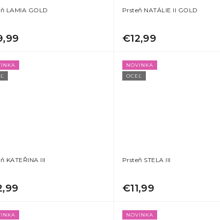
eň LAMIA GOLD
Prsteň NATÁLIE II GOLD
9,99
€12,99
INKA
NOVINKA
Ľ
OCEĽ
eň KATEŘINA III
Prsteň STELA III
2,99
€11,99
INKA
NOVINKA