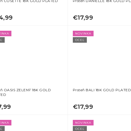
eň COSETTE 18K GOLD PLATED
Prsteň DANIELLE 18K GOLD P
4,99
€17,99
INKA
NOVINKA
Ľ
OCEĽ
eň OASIS ZELENÝ 18K GOLD
Prsteň BALI 18K GOLD PLATE
TED
7,99
€17,99
INKA
NOVINKA
Ľ
OCEĽ