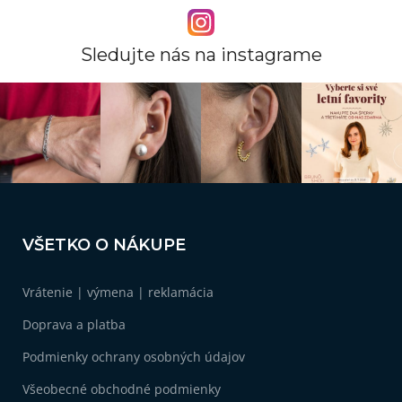
Sledujte nás na instagrame
Z
á
VŠETKO O NÁKUPE
p
ä
Vrátenie | výmena | reklamácia
t
i
Doprava a platba
e
Podmienky ochrany osobných údajov
Všeobecné obchodné podmienky