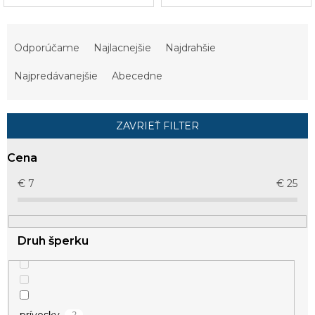
R
a
Odporúčame
Najlacnejšie
Najdrahšie
d
e
Najpredávanejšie
Abecedne
n
i
e
ZAVRIEŤ FILTER
p
r
Cena
o
d
€
7
€
25
u
k
t
Druh šperku
o
v
2
prívesky