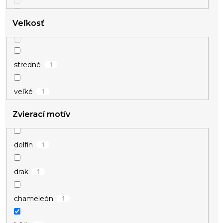
Veľkosť
1
stredné
1
veľké
Zvierací motív
1
delfín
1
drak
1
chameleón