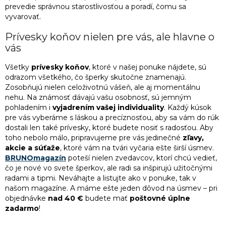
prevedie správnou starostlivosťou a poradí, čomu sa
3
vážka
vyvarovať.
Prívesky koňov nielen pre vás, ale hlavne o
1
vlk
vás
Všetky
prívesky koňov
, ktoré v našej ponuke nájdete, sú
1
želva
odrazom všetkého, čo šperky skutočne znamenajú.
Zosobňujú nielen celoživotnú vášeň, ale aj momentálnu
nehu. Na známosť dávajú vašu osobnosť, sú jemným
pohladením i
vyjadrením vašej individuality
. Každý kúsok
pre vás vyberáme s láskou a precíznosťou, aby sa vám do rúk
dostali len také prívesky, ktoré budete nosiť s radosťou. Aby
toho nebolo málo, pripravujeme pre vás jedinečné
zľavy,
akcie a súťaže
, ktoré vám na tvári vyčaria ešte širší úsmev.
BRUNOmagazín
poteší nielen zvedavcov, ktorí chcú vedieť,
čo je nové vo svete šperkov, ale radi sa inšpirujú užitočnými
radami a tipmi. Neváhajte a listujte ako v ponuke, tak v
našom magazíne. A máme ešte jeden dôvod na úsmev – pri
objednávke
nad 40 €
budete mať
poštovné úplne
zadarmo
!