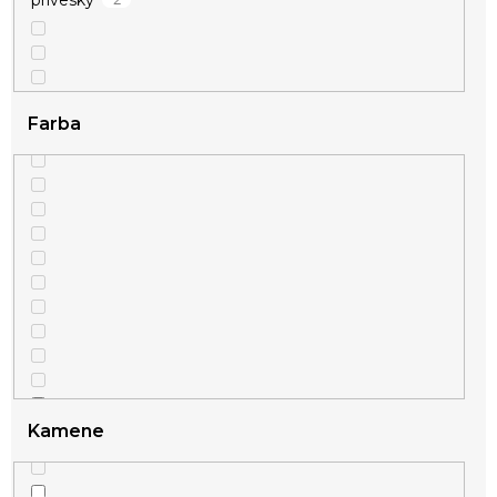
Farba
Kamene
2
strieborná