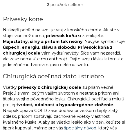
2
položiek celkom
O
v
1
pavúk
l
Prívesky kone
á
4
pes
d
Najkrajší pohľad na svet je vraj z konského chrbta. Ak ste v
a
stajni viac než doma,
prívesok koňa
si zamilujete.
c
Majestátny, silný a pritom tak nežný
. Navyše symbolizuje
1
puma
i
úspech, energiu, slávu a slobodu
.
Prívesok koňa z
e
chirurgicej ocele
vám vydrží navždy. Síce vám nezaerdží,
p
ale zase nemusíte mu ani hnojiť. Dajte svoju lásku k tomuto
1
rak
r
jedinečnému tvorovi najavo celému svetu.
v
k
1
ryba
Chirurgická oceľ nad zlato i striebro
y
v
Všetky
prívesky z chirurgickej ocele
sú priam večné.
ý
1
slon
Prejdú s vami celým vašim životom a nestratia pritom ani
p
štipku svojho pôvodného lesku. Chirurgickú oceľ ľudia milujú
i
pre jej
tvrdosť, odolnosť a hypoalergénne zloženie
.
s
4
sob
Naopak úprava GOLD zase dodáva príveskom teplý zlatý
u
odlesk, pričom zostávajú zachované všetky vlastnosti
2
škorpión
kvalitného kúska. A aby sa všetko lesklo ako v deň, keď ste si
šperk kupovali, máme pre vás
špeciálny návod
, ktorý vás