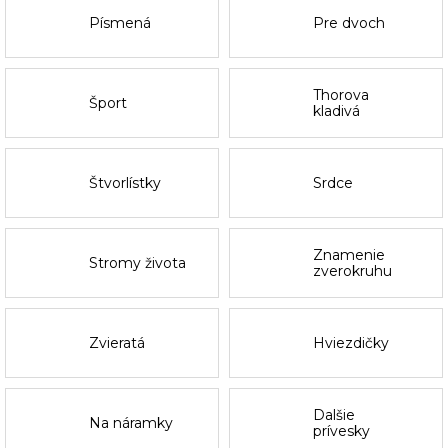
Písmená
Pre dvoch
Thorova
Šport
kladivá
Štvorlístky
Srdce
Znamenie
Stromy života
zverokruhu
Zvieratá
Hviezdičky
Dalšie
Na náramky
prívesky