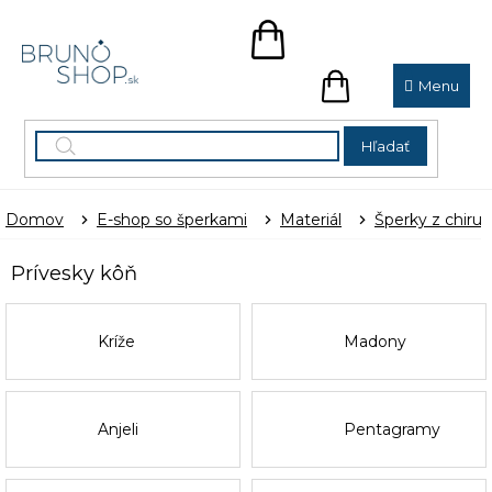
Prejsť
na
NÁKUPNÝ
obsah
KOŠÍK
NÁKUPNÝ
KOŠÍK
Hľadať
Domov
E-shop so šperkami
Materiál
Šperky z chirur
Prívesky kôň
Kríže
Madony
Anjeli
Pentagramy