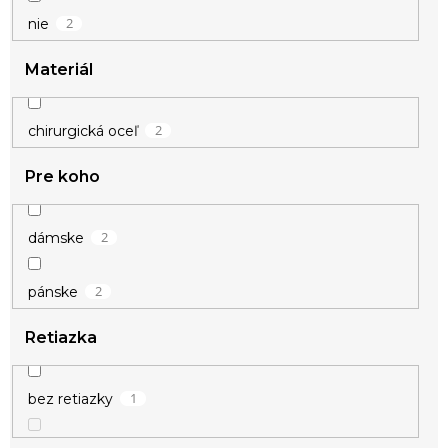
2
nie
Materiál
2
chirurgická oceľ
Pre koho
2
dámske
2
pánske
Retiazka
1
bez retiazky