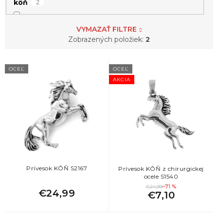
2
kôň
1
kozorožec
VYMAZAŤ FILTRE
Zobrazených položiek:
2
12
labka
V
OCEĽ
OCEĽ
ý
AKCIA
2
labuť
p
i
s
4
lev
p
r
6
mačka
o
d
u
1
medvedík
k
Prívesok KÔŇ S2167
Prívesok KÔŇ z chirurgickej
ocele S1540
t
1
motýľ
€24,99
–71 %
o
€24,99
€7,10
v
1
myš