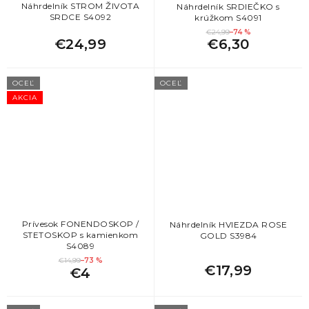
Náhrdelník STROM ŽIVOTA
Náhrdelník SRDIEČKO s
SRDCE S4092
krúžkom S4091
€24,99
–74 %
€24,99
€6,30
OCEĽ
OCEĽ
AKCIA
Prívesok FONENDOSKOP /
Náhrdelník HVIEZDA ROSE
STETOSKOP s kamienkom
GOLD S3984
S4089
€14,99
–73 %
€17,99
€4