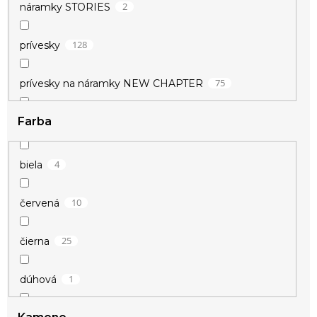
2
náramky STORIES
128
prívesky
75
prívesky na náramky NEW CHAPTER
Farba
62
prívesky na náramky STORIES
1
súpravy
4
biela
10
červená
25
čierna
1
dúhová