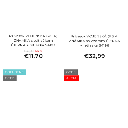
Prívesok VOJENSKÁ (PSIA)
Prívesok VOJENSKÁ (PSIA)
ZNÁMKA s odtlačkom
ZNÁMKA so vzorom ČIERNA
ČIERNA + retiazka S4193
+ retiazka S4196
€32,99
–64 %
€11,70
€32,99
OBĽÚBENÉ
OCEĽ
OCEĽ
AKCIA