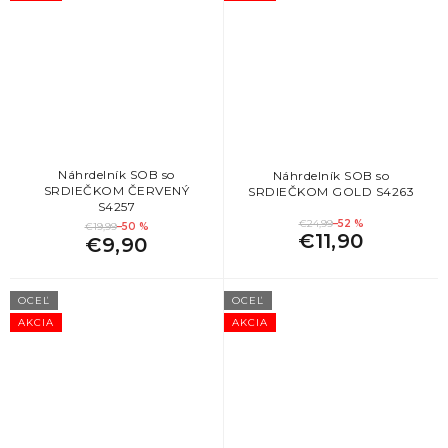
Náhrdelník SOB so
Náhrdelník SOB so
SRDIEČKOM ČERVENÝ
SRDIEČKOM GOLD S4263
S4257
€24,99
–52 %
€19,99
–50 %
€11,90
€9,90
OCEĽ
OCEĽ
AKCIA
AKCIA