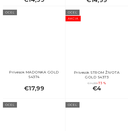
OCEĽ
OCEĽ
AKCIA
Prívesok MADONKA GOLD
Prívesok STROM ŽIVOTA
S4374
GOLD S4373
€14,99
–73 %
€17,99
€4
OCEĽ
OCEĽ