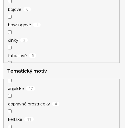
6
bojové
1
bowlingové
2
činky
5
futbalové
Tematický motív
6
hokejové
2
kulturistika
17
anjelské
4
motoristické
4
dopravné prostriedky
11
keltské