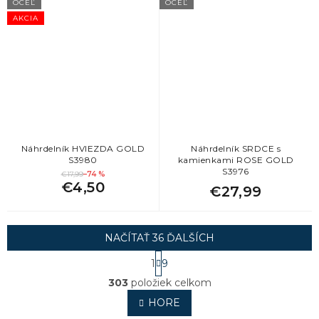
OCEĽ
OCEĽ
AKCIA
Náhrdelník HVIEZDA GOLD
Náhrdelník SRDCE s
S3980
kamienkami ROSE GOLD
S3976
€17,99
–74 %
€4,50
€27,99
NAČÍTAŤ 36 ĎALŠÍCH
S
1
9
t
O
r
303
položiek celkom
v
á
l
HORE
n
á
k