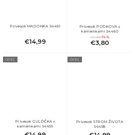
Prívesok MADONKA S4461
Prívesok PODKOVA s
kamienkami S4460
€14,99
–74 %
€14,99
€3,80
OCEĽ
OCEĽ
Prívesok GUĽÔČKA s
Prívesok STROM ŽIVOTA
kamienkami S4459
S4458
€14,99
€14,99