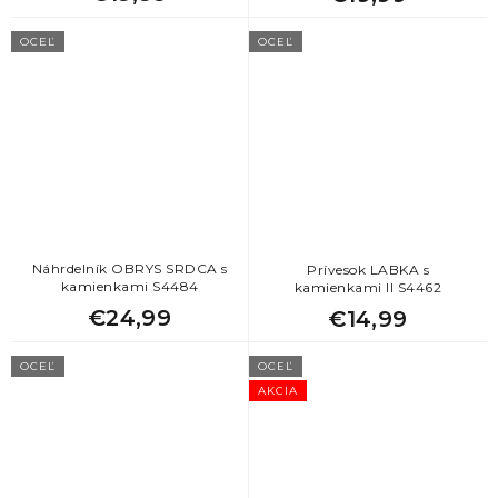
3
štvorlístok
1
želva
OCEĽ
OCEĽ
1
vločky
Náhrdelník OBRYS SRDCA s
Prívesok LABKA s
kamienkami S4484
kamienkami II S4462
€24,99
€14,99
OCEĽ
OCEĽ
AKCIA