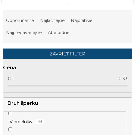
R
a
Odporúčame
Najlacnejšie
Najdrahšie
d
e
Najpredávanejšie
Abecedne
n
i
e
ZAVRIEŤ FILTER
p
r
Cena
o
d
€
1
€
33
u
k
t
Druh šperku
o
v
44
náhrdelníky