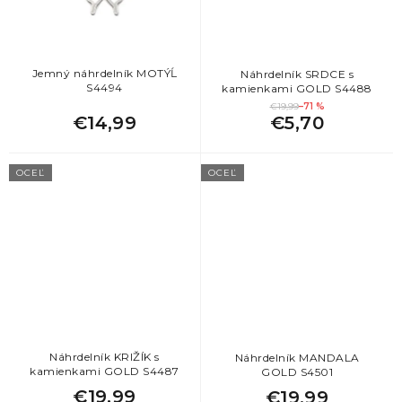
1
nekonečno
1
puma
Jemný náhrdelník MOTÝĹ
Náhrdelník SRDCE s
2
nota
1
rak
S4494
kamienkami GOLD S4488
€19,99
–71 %
€14,99
€5,70
3
pentagram
1
ryba
OCEĽ
OCEĽ
1
perly
1
slon
5
písmená
4
sob
1
podkova
2
škorpión
51
srdce
3
vážka
Náhrdelník KRIŽÍK s
Náhrdelník MANDALA
17
strom života
kamienkami GOLD S4487
GOLD S4501
1
vlk
€19,99
€19,99