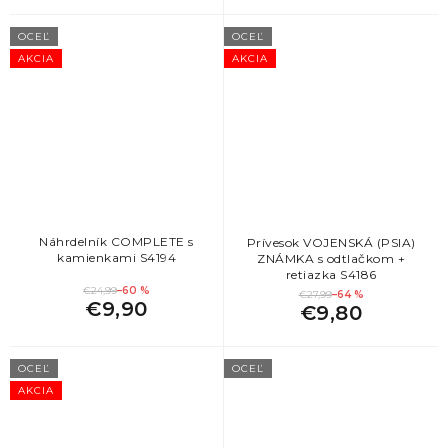
OCEĽ
OCEĽ
AKCIA
AKCIA
Náhrdelník COMPLETE s
Prívesok VOJENSKÁ (PSIA)
kamienkami S4194
ZNÁMKA s odtlačkom +
retiazka S4186
€24,99
–60 %
€27,99
–64 %
€9,90
€9,80
OCEĽ
OCEĽ
AKCIA