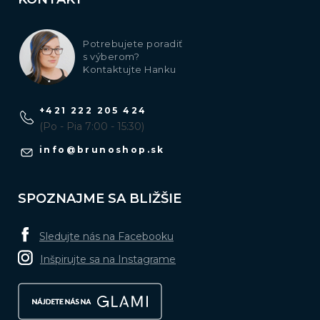
Potrebujete poradiť
s výberom?
Kontaktujte Hanku
+421 222 205 424
(Po - Pia 7:00 - 15:30)
info
@
brunoshop.sk
SPOZNAJME SA BLIŽŠIE
Sledujte nás na Facebooku
Inšpirujte sa na Instagrame