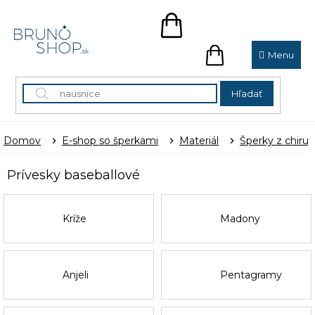
Prejsť
na
NÁKUPNÝ
obsah
KOŠÍK
NÁKUPNÝ
KOŠÍK
Hľadať
Domov
E-shop so šperkami
Materiál
Šperky z chirur
Prívesky baseballové
Kríže
Madony
Anjeli
Pentagramy