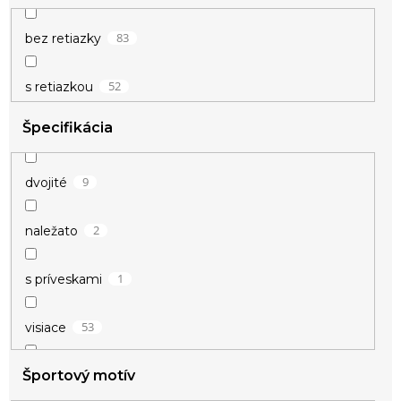
83
bez retiazky
52
s retiazkou
Špecifikácia
9
dvojité
2
naležato
1
s príveskami
53
visiace
Športový motív
8
znamenie