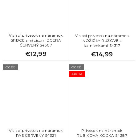
Visiaci prívesok na náramok
Visiaci prívesok na náramok
SRDCE s nápisom DCERA
NOŽIČKY RUŽOVÉ s
ČERVENÝ S4307
kamienkami S4317
€12,99
€14,99
OCEĽ
OCEĽ
AKCIA
Visiaci prívesok na náramok
Prívesok na náramok
PAS ČERVENÝ S4321
RUBIKOVA KOCKA S4287