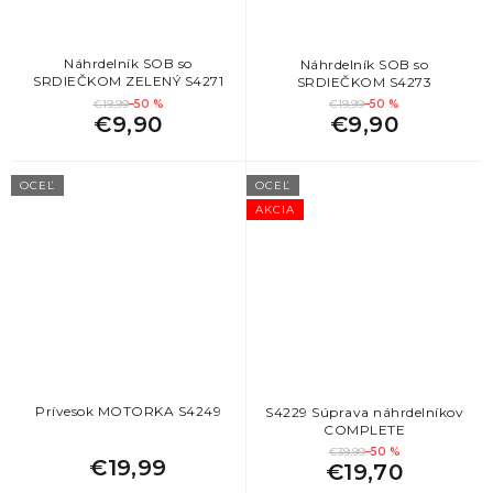
Náhrdelník SOB so
Náhrdelník SOB so
SRDIEČKOM ZELENÝ S4271
SRDIEČKOM S4273
€19,99
–50 %
€19,99
–50 %
€9,90
€9,90
OCEĽ
OCEĽ
AKCIA
Prívesok MOTORKA S4249
S4229 Súprava náhrdelníkov
COMPLETE
€39,99
–50 %
€19,99
€19,70