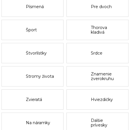
Písmená
Pre dvoch
Thorova
Šport
kladivá
Štvorlístky
Srdce
Znamenie
Stromy života
zverokruhu
Zvieratá
Hviezdičky
Dalšie
Na náramky
prívesky