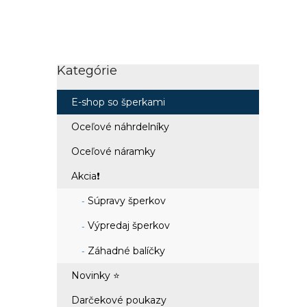
Kategórie
Preskočiť
kategórie
E-shop so šperkami
Oceľové náhrdelníky
Oceľové náramky
Akcia❗
Súpravy šperkov
Výpredaj šperkov
Záhadné balíčky
Novinky ⭐
Darčekové poukazy