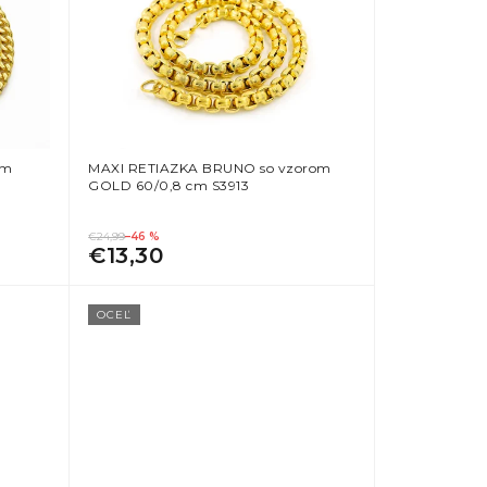
cm
MAXI RETIAZKA BRUNO so vzorom
GOLD 60/0,8 cm S3913
€24,99
–46 %
€13,30
OCEĽ