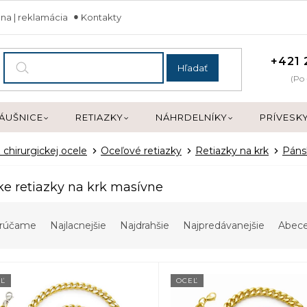
na | reklamácia
Kontakty
+421 
Hľadať
(Po 
ÁUŠNICE
RETIAZKY
NÁHRDELNÍKY
PRÍVESK
 chirurgickej ocele
Oceľové retiazky
Retiazky na krk
Pánsk
e retiazky na krk masívne
rúčame
Najlacnejšie
Najdrahšie
Najpredávanejšie
Abec
Ľ
OCEĽ