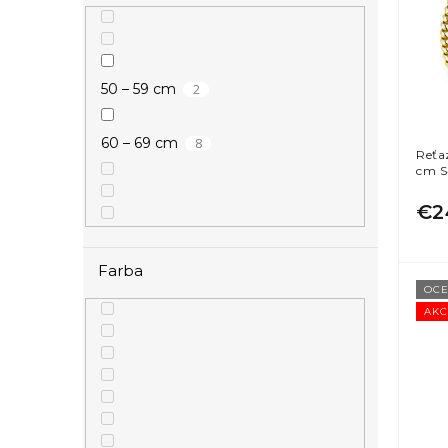
i
p
l
s
r
p
o
r
d
2
50 – 59 cm
o
u
d
k
u
t
8
60 – 69 cm
Reťa
k
o
cm S
t
v
o
€2
v
Farba
OCE
AKC