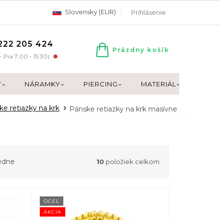
Slovensky (EUR)
Prihlásenie
222 205 424
Prázdny košík
NÁKUPNÝ
- Pia 7:00 - 15:30)
KOŠÍK
Y
NÁRAMKY
PIERCING
MATERIÁL
DARČ
e retiazky na krk
Pánske retiazky na krk masívne
edne
10
položiek celkom
OCEĽ
AKCIA