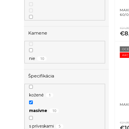
MAXI
60/0
7
strieborná
€24,9
€8
Kamene
3
zlatá
OCE
AKC
10
nie
Špecifikácia
1
kožené
MAXI
10
masívne
€24,9
5
s príveskami
€1