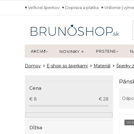
Prejsť
Veľkosť šperkov
Doprava a platba
Vrátenie | výme
na
obsah
AKCIA❗
PRSTENE
N
NOVINKY ⭐
Domov
E-shop so šperkami
Materiál
Šperky z
B
Pánsk
o
Cena
R
č
a
n
Odpo
€
8
€
28
d
ý
e
p
V
n
a
ý
i
OCE
n
Dĺžka
p
e
e