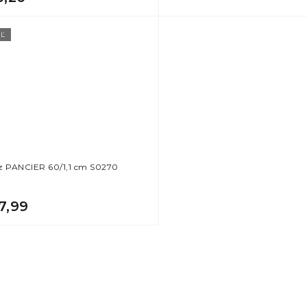
Ľ
z PANCIER 60/1,1 cm S0270
7,99
O
v
l
á
d