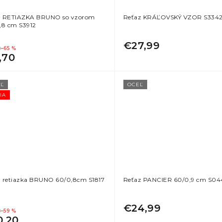
 RETIAZKA BRUNO so vzorom
Reťaz KRÁĽOVSKÝ VZOR S334
,8 cm S3912
€27,99
9
–65 %
,70
Ľ
OCEĽ
IA
 retiazka BRUNO 60/0,8cm S1817
Reťaz PANCIER 60/0,9 cm S04
€24,99
9
–59 %
0,20