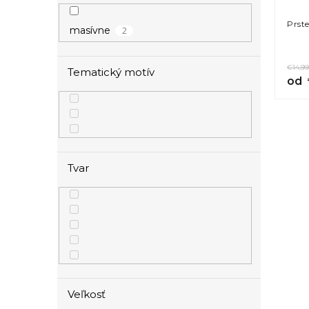
Prst
2
masívne
€14,99
Tematický motív
od
Tvar
Veľkosť