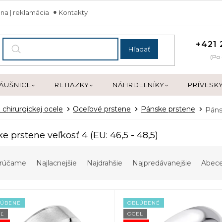
na | reklamácia
Kontakty
+421 
Hľadať
(Po 
ÁUŠNICE
RETIAZKY
NÁHRDELNÍKY
PRÍVESK
 chirurgickej ocele
Oceľové prstene
Pánske prstene
Páns
e prstene veľkosť 4 (EU: 46,5 - 48,5)
rúčame
Najlacnejšie
Najdrahšie
Najpredávanejšie
Abec
ĽÚBENÉ
OBĽÚBENÉ
Ľ
OCEĽ