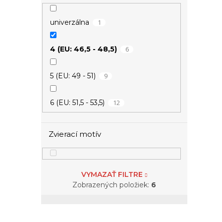
1
univerzálna
6
4 (EU: 46,5 - 48,5)
9
5 (EU: 49 - 51)
12
6 (EU: 51,5 - 53,5)
11
7 (EU: 54 - 56)
Zvierací motív
24
8 (EU: 56,5 - 58,5)
VYMAZAŤ FILTRE
27
9 (EU: 59 - 61)
Zobrazených položiek:
6
24
10 (EU: 61,5 - 63,5)