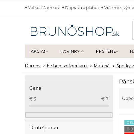
Prejsť
Veľkosť šperkov
Doprava a platba
Vrátenie | výme
na
obsah
AKCIA❗
PRSTENE
N
NOVINKY ⭐
Domov
E-shop so šperkami
Materiál
Šperky z
B
Pánsk
o
Cena
R
č
a
n
Odpo
€
3
€
7
d
ý
e
p
V
n
a
ý
i
OB
n
Druh šperku
p
OCE
e
e