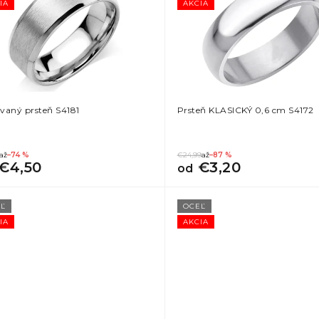
IA
AKCIA
vaný prsteň S4181
Prsteň KLASICKÝ 0,6 cm S4172
až
–74 %
€24,99
až
–87 %
€4,50
€3,20
od
Ľ
OCEĽ
IA
AKCIA