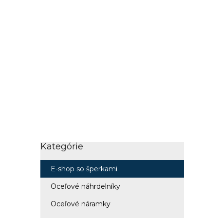
Kategórie
Preskočiť
kategórie
E-shop so šperkami
Oceľové náhrdelníky
Oceľové náramky