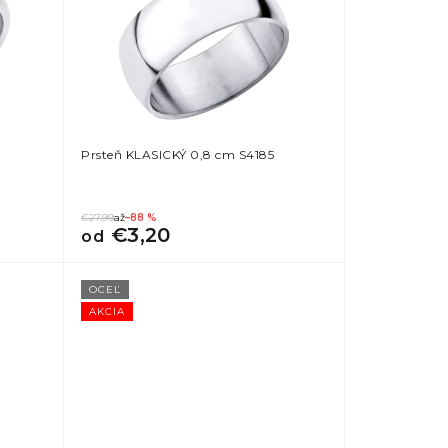
Prsteň KLASICKÝ 0,8 cm S4185
€27,99
až
–88 %
€3,20
od
OCEĽ
AKCIA