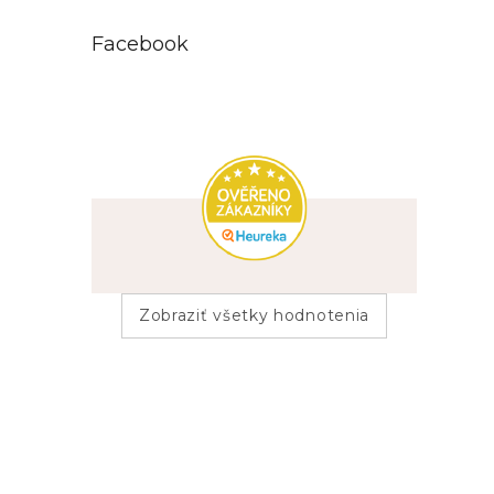
26
11 (EU: 64 - 66)
Facebook
18
12 (EU: 66,5 - 68,5)
2
13 (EU: 69 - 71)
3
14 (EU: 71,5 - 73,5)
1
15 (EU: 74 - 76)
Zobraziť všetky hodnotenia