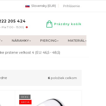
Slovensky (EUR)
Prihlásenie
222 205 424
Prázdny košík
NÁKUPNÝ
- Pia 7:00 - 15:30)
KOŠÍK
Y
NÁRAMKY
PIERCING
MATERIÁL
DARČ
ke prstene veľkosť 4 (EU: 46,5 - 48,5)
edne
6
položiek celkom
OCEĽ
AKCIA