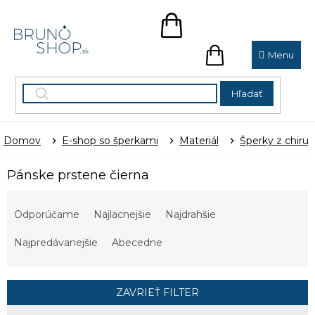
Prejsť
na
NÁKUPNÝ
obsah
KOŠÍK
NÁKUPNÝ
KOŠÍK
Hľadať
Domov
E-shop so šperkami
Materiál
Šperky z chirur
Pánske prstene čierna
R
a
Odporúčame
Najlacnejšie
Najdrahšie
d
e
Najpredávanejšie
Abecedne
n
i
e
ZAVRIEŤ FILTER
p