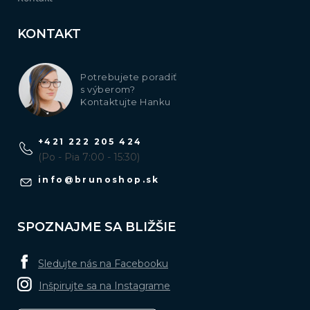
KONTAKT
Potrebujete poradiť
s výberom?
Kontaktujte Hanku
+421 222 205 424
(Po - Pia 7:00 - 15:30)
info
@
brunoshop.sk
SPOZNAJME SA BLIŽŠIE
Sledujte nás na Facebooku
Inšpirujte sa na Instagrame