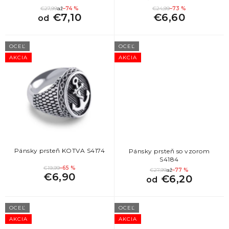
t
1
15 (EU: 74 - 76)
€27,99
až
–74 %
€24,99
–73 %
o
€7,10
€6,60
od
v
OCEĽ
OCEĽ
AKCIA
AKCIA
Pánsky prsteň KOTVA S4174
Pánsky prsteň so vzorom
S4184
€19,99
–65 %
€27,99
až
–77 %
€6,90
€6,20
od
OCEĽ
OCEĽ
AKCIA
AKCIA