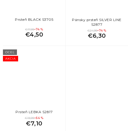
Prsteň BLACK S3705
Pánsky prsteň SILVER LINE
S2877
€17,99
–74 %
€24,99
–74 %
€4,50
€6,30
OCEĽ
AKCIA
Prsteň LEBKA S2817
€19,99
–64 %
€7,10