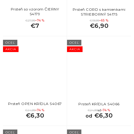
Prsteň so vzorom ČIERNY
Prsteň CORD s kamienkami
S4179
STRIEBORNÝ S4175
€27,99
–74 %
€19,99
–65 %
€7
€6,90
OCEĽ
OCEĽ
AKCIA
AKCIA
Prsteň OPEN KRÍDLA S4067
Prsteň KRÍDLA S4066
€24,99
–74 %
€24,99
až
–74 %
€6,30
€6,30
od
OCEĽ
OCEĽ