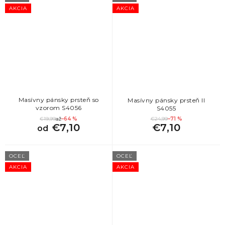
AKCIA
AKCIA
Masívny pánsky prsteň so
Masívny pánsky prsteň II
vzorom S4056
S4055
€19,99
až
–64 %
€24,99
–71 %
€7,10
€7,10
od
OCEĽ
OCEĽ
AKCIA
AKCIA