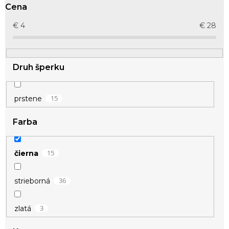
r
Cena
o
d
€
4
€
28
u
k
t
Druh šperku
o
v
15
prstene
Farba
15
čierna
36
strieborná
3
zlatá