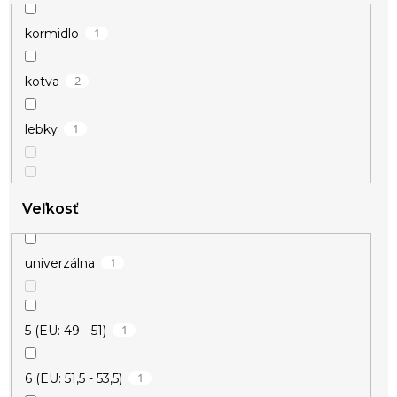
1
kormidlo
2
kotva
1
lebky
Veľkosť
1
univerzálna
1
5 (EU: 49 - 51)
1
6 (EU: 51,5 - 53,5)