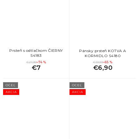
Prsteň s odtlačkom ČIERNY
Pánsky prsteň KOTVA A
S4183
KORMIDLO S4180
€27,99
–74 %
€19,99
–65 %
€7
€6,90
OCEĽ
OCEĽ
AKCIA
AKCIA