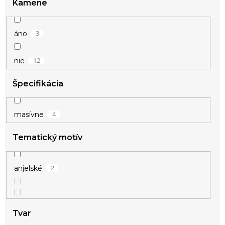
Kamene
3
áno
12
nie
Špecifikácia
4
masívne
Tematický motív
2
anjelské
Tvar