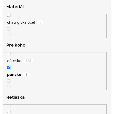
Materiál
8
chirurgická oceľ
Pre koho
122
dámske
8
pánske
Retiazka