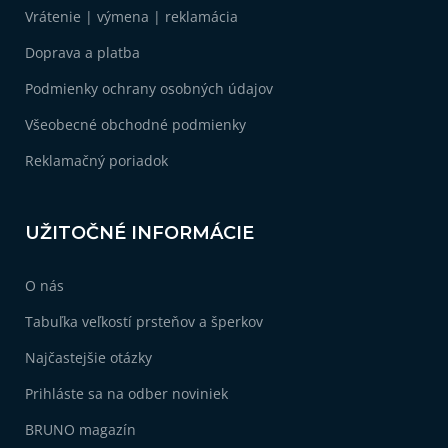
ä
Vrátenie | výmena | reklamácia
t
i
Doprava a platba
e
Podmienky ochrany osobných údajov
Všeobecné obchodné podmienky
Reklamačný poriadok
UŽITOČNÉ INFORMÁCIE
O nás
Tabuľka veľkostí prsteňov a šperkov
Najčastejšie otázky
Prihláste sa na odber noviniek
BRUNO magazín