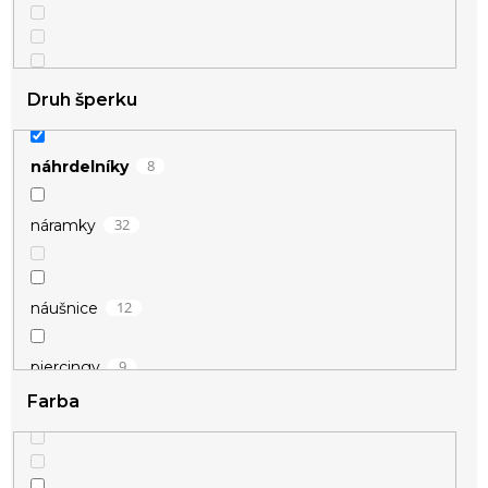
Druh šperku
8
náhrdelníky
32
náramky
2
40 – 49 cm
12
náušnice
6
50 – 59 cm
9
piercingy
Farba
67
prívesky
1
70 – 79 cm