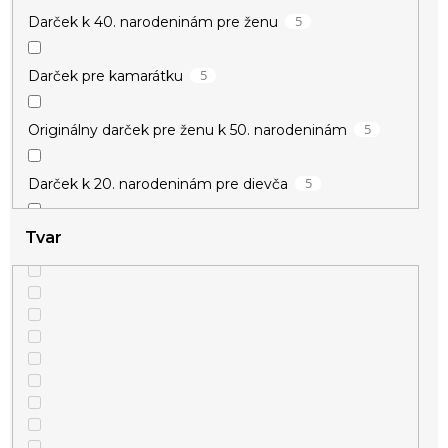
5
Darček k 40. narodeninám pre ženu
5
Darček pre kamarátku
5
Originálny darček pre ženu k 50. narodeninám
5
Darček k 20. narodeninám pre dievča
Tvar
5
Darček k meninám pre ženu
5
Darček pre učiteľku
5
Drobné darčeky pre ženy
5
Darček pre vychovávateľku