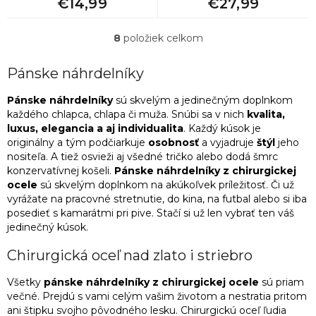
€14,99
€27,99
5
Originálne darčeky pre ženy
8
položiek celkom
O
5
Darček k Valentínu pre ženu
v
l
Pánske náhrdelníky
á
5
Vtipný darček k 50. narodeninám pre ženu
d
Pánske náhrdelníky
sú skvelým a jedinečným doplnkom
a
každého chlapca, chlapa či muža. Snúbi sa v nich
kvalita,
c
5
Darček k 35. narodeninám pre ženu
luxus, elegancia a aj individualita
. Každý kúsok je
i
originálny a tým podčiarkuje
osobnosť
a vyjadruje
štýl
jeho
e
nositeľa. A tiež osvieži aj všedné tričko alebo dodá šmrc
p
5
Darčeky pre družičky
konzervatívnej košeli.
Pánske náhrdelníky z chirurgickej
r
ocele
sú skvelým doplnkom na akúkoľvek príležitosť. Či už
v
vyrážate na pracovné stretnutie, do kina, na futbal alebo si iba
5
Lacný darček pre kamarátku
k
posedieť s kamarátmi pri pive. Stačí si už len vybrať ten váš
y
jedinečný kúsok.
v
5
Darček pre dospelú dcéru
ý
Chirurgická oceľ nad zlato i striebro
p
i
5
Darček k odchodu na materskú
Všetky
pánske
náhrdelníky z chirurgickej ocele
sú priam
s
večné. Prejdú s vami celým vašim životom a nestratia pritom
u
ani štipku svojho pôvodného lesku. Chirurgickú oceľ ľudia