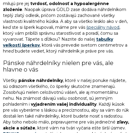
5
Darček pre asistentku
milujú pre jej
tvrdosť, odolnosť a hypoalergénne
zloženie
. Naopak úprava GOLD zase dodáva náhrdelníkom
teplý zlatý odlesk, pričom zostávajú zachované všetky
5
Originálny darček pre priateľku
vlastnosti kvalitného kúska. A aby sa všetko lesklo ako v deň,
keď ste si šperk kupovali, máme pre vás
špeciálny návod
,
5
Darček pre priateľku k narodeninám
ktorý vám priblíži správnu starostlivosť a poradí, čomu sa
vyvarovať. Tápete s dĺžkou? Nazrite do našej
tabuľky
veľkosti šperkov
, ktorá vás prevedie svetom centimetrov a
5
Darček pre priateľku
hneď budete vedieť, ktorý náhrdelník je práve pre vás.
Pánske náhrdelníky nielen pre vás, ale
5
Vianočné darčeky pre ženy
hlavne o vás
Všetky
pánske
náhrdelníky
, ktoré v našej ponuke nájdete,
sú odrazom všetkého, čo šperky skutočne znamenajú.
Zosobňujú nielen celoživotnú vášeň, ale aj momentálnu
nehu. Na známosť dávajú vašu osobnosť, sú jemným
pohladením i
vyjadrením vašej individuality
. Každý kúsok
pre vás vyberáme s láskou a precíznosťou, aby sa vám do rúk
dostali len také náhrdelníky, ktoré budete nosiť s radosťou.
Aby toho nebolo málo, pripravujeme pre vás jedinečné
zľavy,
akcie a súťaže
, ktoré vám na tvári vyčaria ešte širší úsmev.