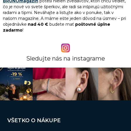
BRUNOmagazín
poteší nielen zvedavcov, ktorí chcú vedieť,
čo je nové vo svete šperkov, ale radi sa inšpirujú užitočnými
radami a tipmi. Neváhajte a listujte ako v ponuke, tak v
našom magazíne. A máme ešte jeden dôvod na úsmev – pri
objednávke
nad 40 €
budete mať
poštovné úplne
zadarmo
!
Sledujte nás na instagrame
Z
á
VŠETKO O NÁKUPE
p