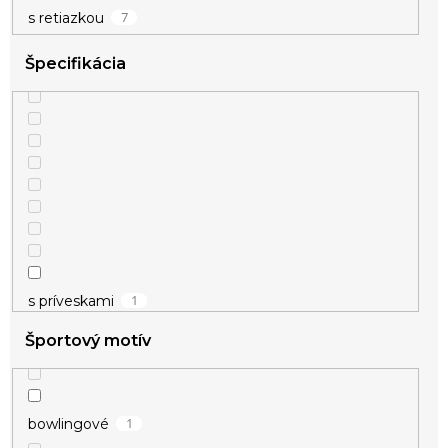
7
s retiazkou
Špecifikácia
1
s príveskami
Športový motív
1
bowlingové