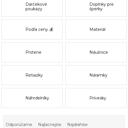
Darčekové
Doplnky pre
poukazy
šperky
Podľa ceny 💰
Materiál
Prstene
Náušnice
Retiazky
Náramky
Náhrdelníky
Prívesky
R
a
Odporúčame
Najlacnejšie
Najdrahšie