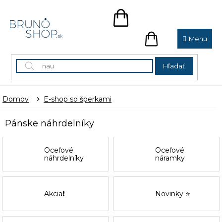
Prejsť
na
NÁKUPNÝ
obsah
KOŠÍK
NÁKUPNÝ
KOŠÍK
Hľadať
Domov
E-shop so šperkami
Pánske náhrdelníky
Oceľové
Oceľové
náhrdelníky
náramky
Akcia❗
Novinky ⭐