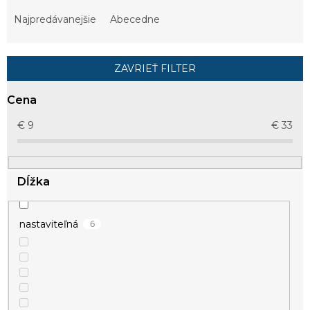
d
e
Najpredávanejšie
Abecedne
n
i
e
ZAVRIEŤ FILTER
p
r
Cena
o
d
€
9
€
33
u
k
t
Dĺžka
o
v
6
nastaviteľná