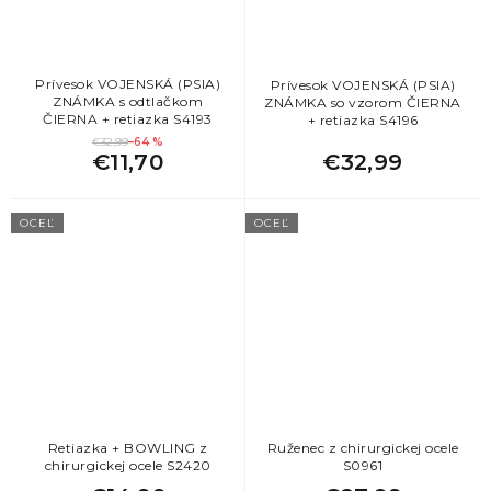
5
Darček k 55. narodeninám pre ženu
Prívesok VOJENSKÁ (PSIA)
Prívesok VOJENSKÁ (PSIA)
5
Najlepší darček pre kamarátku
ZNÁMKA s odtlačkom
ZNÁMKA so vzorom ČIERNA
ČIERNA + retiazka S4193
+ retiazka S4196
€32,99
–64 %
5
Darček pre kolegyňu
€11,70
€32,99
5
Darček k 45. narodeninám pre ženu
OCEĽ
OCEĽ
5
Darček pre nevestu
5
Darček k narodeninám pre kamarátku
5
Vianočné darčeky pre sestru
Retiazka + BOWLING z
Ruženec z chirurgickej ocele
5
Vianočné darčeky pre kolegyne
chirurgickej ocele S2420
S0961