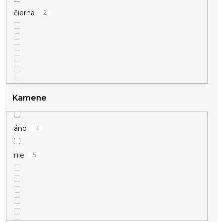
2
čierna
62
prstene
83
retiazky
10
súpravy
Kamene
3
áno
5
nie
8
strieborná
2
zlatá