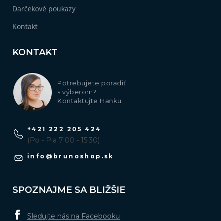
Darčekové poukazy
Kontakt
KONTAKT
Potrebujete poradiť
s výberom?
Kontaktujte Hanku
+421 222 205 424
(Po - Pia 7:00 - 15:30)
info
@
brunoshop.sk
SPOZNAJME SA BLIŽŠIE
Sledujte nás na Facebooku