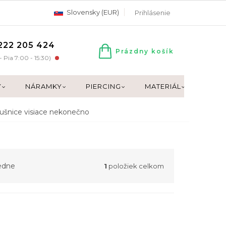
Slovensky (EUR)
Prihlásenie
222 205 424
Prázdny košík
NÁKUPNÝ
- Pia 7:00 - 15:30)
KOŠÍK
Y
NÁRAMKY
PIERCING
MATERIÁL
DARČ
ušnice visiace nekonečno
edne
1
položiek celkom