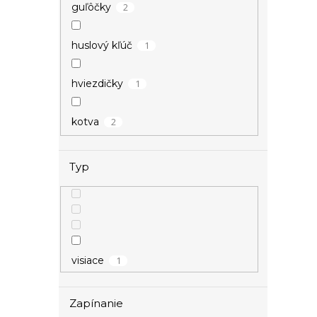
2
guľôčky
1
huslový kľúč
1
hviezdičky
2
kotva
1
krídla
Typ
1
krivka EKG
4
kríž
1
visiace
2
krúžky
Zapínanie
2
krúžok