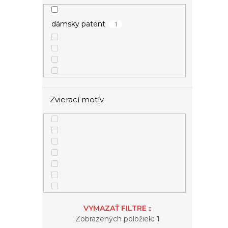
1
dámsky patent
4
kvietky
1
list
1
mašlička
Zvierací motív
1
nekonečno
1
nota
17
srdce
5
strom života
VYMAZAŤ FILTRE
1
štvorlístok
Zobrazených položiek:
1