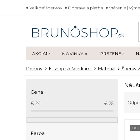
Prejsť
Veľkosť šperkov
Doprava a platba
Vrátenie | výme
na
obsah
AKCIA❗
PRSTENE
N
NOVINKY ⭐
Domov
E-shop so šperkami
Materiál
Šperky z
B
Náušn
o
Cena
R
č
a
n
Odpo
€
24
€
25
d
ý
e
p
V
n
a
ý
i
OCE
n
Farba
p
e
e