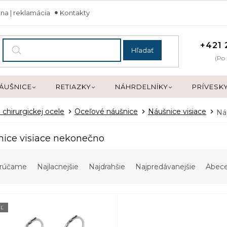
na | reklamácia
Kontakty
+421 
Hľadať
(Po 
ÁUŠNICE
RETIAZKY
NÁHRDELNÍKY
PRÍVESK
 chirurgickej ocele
Oceľové náušnice
Náušnice visiace
Ná
ice visiace nekonečno
rúčame
Najlacnejšie
Najdrahšie
Najpredávanejšie
Abec
Ľ