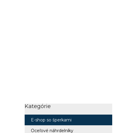
Kategórie
Preskočiť
kategórie
E-shop so šperkami
Oceľové náhrdelníky