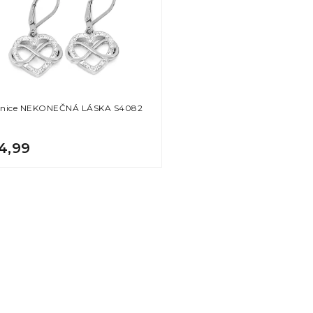
nice NEKONEČNÁ LÁSKA S4082
4,99
O
v
l
á
d
a
c
i
e
p