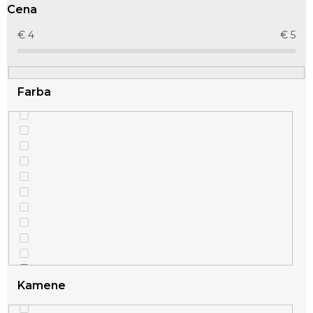
r
Cena
o
d
€
4
€
5
u
k
t
Farba
o
v
Kamene
1
strieborná