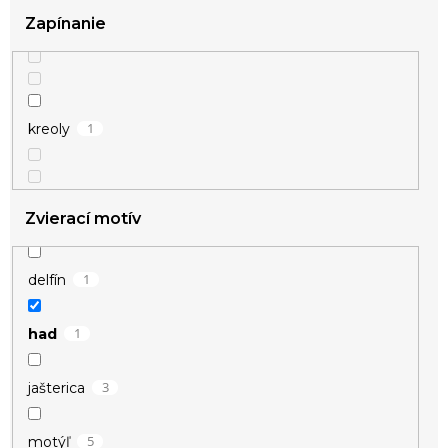
Zapínanie
1
kreoly
Zvierací motív
1
delfín
1
had
3
jašterica
5
motýľ