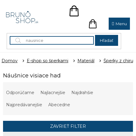
Prejsť
na
NÁKUPNÝ
obsah
KOŠÍK
NÁKUPNÝ
KOŠÍK
Hľadať
Domov
E-shop so šperkami
Materiál
Šperky z chirur
Náušnice visiace had
R
a
Odporúčame
Najlacnejšie
Najdrahšie
d
e
Najpredávanejšie
Abecedne
n
i
e
ZAVRIEŤ FILTER
p