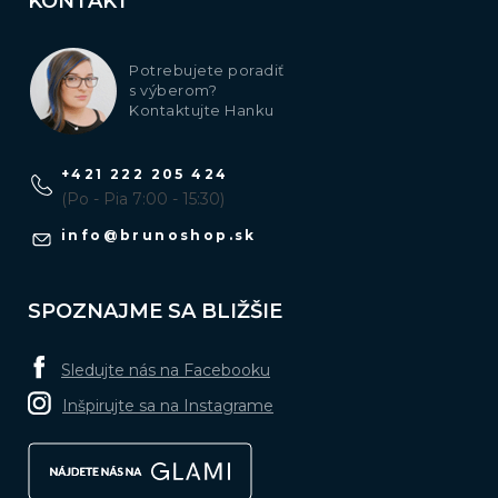
KONTAKT
Potrebujete poradiť
s výberom?
Kontaktujte Hanku
+421 222 205 424
(Po - Pia 7:00 - 15:30)
info
@
brunoshop.sk
SPOZNAJME SA BLIŽŠIE
Sledujte nás na Facebooku
Inšpirujte sa na Instagrame