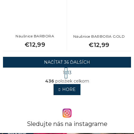
Náušnice BARBORA
Náušnice BARBORA GOLD
€12,99
€12,99
NAČÍTAŤ 36 ĎALŠÍCH
S
1
13
t
O
r
436
položiek celkom
v
á
l
HORE
n
á
k
o
d
v
a
a
c
n
i
i
e
Sledujte nás na instagrame
e
p