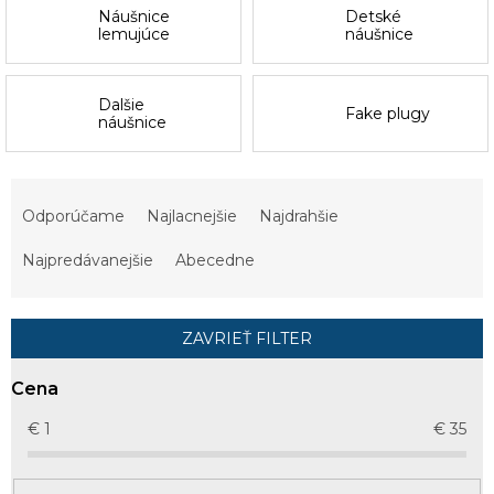
Náušnice
Detské
lemujúce
náušnice
Dalšie
Fake plugy
náušnice
R
a
Odporúčame
Najlacnejšie
Najdrahšie
d
e
Najpredávanejšie
Abecedne
n
i
e
ZAVRIEŤ FILTER
p
r
Cena
o
d
€
1
€
35
u
k