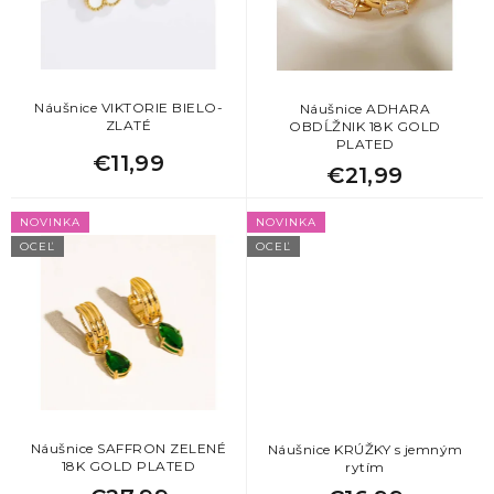
r
5
pes
o
d
u
6
sob
k
Náušnice VIKTORIE BIELO-
Náušnice ADHARA
ZLATÉ
OBDĹŽNIK 18K GOLD
t
PLATED
1
sova
o
€11,99
€21,99
v
1
vážka
NOVINKA
NOVINKA
OCEĽ
OCEĽ
1
včela
Náušnice SAFFRON ZELENÉ
Náušnice KRÚŽKY s jemným
18K GOLD PLATED
rytím