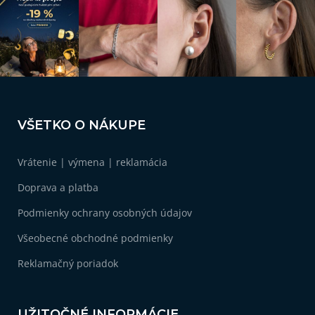
r
v
k
y
v
ý
p
i
Z
s
á
u
VŠETKO O NÁKUPE
p
ä
Vrátenie | výmena | reklamácia
t
i
Doprava a platba
e
Podmienky ochrany osobných údajov
Všeobecné obchodné podmienky
Reklamačný poriadok
UŽITOČNÉ INFORMÁCIE