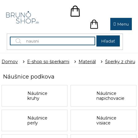
Prejsť
na
NÁKUPNÝ
obsah
KOŠÍK
NÁKUPNÝ
KOŠÍK
Hľadať
Domov
E-shop so šperkami
Materiál
Šperky z chirur
Náušnice podkova
Náušnice
Náušnice
kruhy
napichovacie
Náušnice
Náušnice
perly
visiace