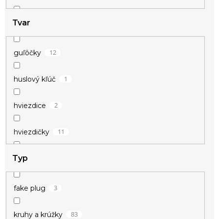
Tvar
1
šťastie
17
vianočné
12
guľôčky
32
zamilované
1
huslový kľúč
32
zvieracie
2
hviezdice
11
hviezdičky
Typ
2
kotva
3
krídla
3
fake plug
3
krivka EKG
83
kruhy a krúžky