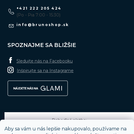
+421 222 205 424
(Po - Pia 7:00 - 15:30)
info
@
brunoshop.sk
SPOZNAJME SA BLIŽŠIE
Sledujte nás na Facebooku
Inšpirujte sa na Instagrame
Pohodlná platba:
Aby sa vám u nás lepšie nakupovalo, používame na