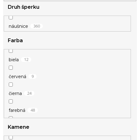
t
Druh šperku
o
v
360
náušnice
Farba
12
biela
9
červená
24
čierna
48
farebná
Kamene
10
fialová