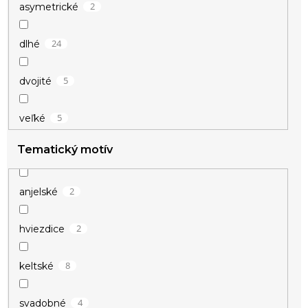
2
asymetrické
18
zelená
24
dlhé
140
zlatá
5
dvojité
9
žltá
5
veľké
1
číra
Tematický motív
2
anjelské
2
hviezdice
8
keltské
4
svadobné