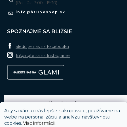
(Po - Pia 7:00 - 15:30)
info
@
brunoshop.sk
SPOZNAJME SA BLIŽŠIE
Sledujte nás na Facebooku
Inšpirujte sa na Instagrame
Pohodlná platba:
Aby sa vám u nás lepšie nakupovalo, používame na
webe na personalizáciu a analýzu návštevnosti
cookies.
Viac informácií.