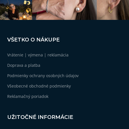
r
v
k
y
v
Z
ý
á
p
VŠETKO O NÁKUPE
i
p
s
ä
u
Vrátenie | výmena | reklamácia
t
i
Doprava a platba
e
Podmienky ochrany osobných údajov
Všeobecné obchodné podmienky
Reklamačný poriadok
UŽITOČNÉ INFORMÁCIE