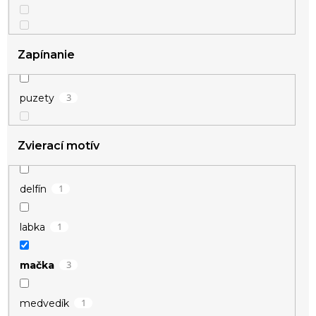
Zapínanie
3
puzety
Zvierací motív
1
delfín
1
labka
3
mačka
1
medvedík