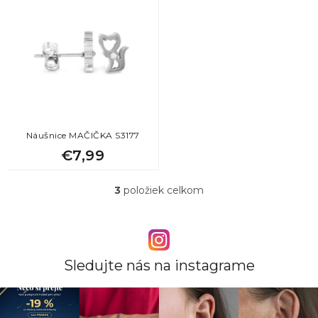
Náušnice MAČIČKA S3177
€7,99
3
položiek celkom
O
v
l
á
d
a
Sledujte nás na instagrame
c
i
e
p