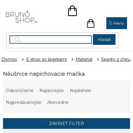
Prejsť
na
NÁKUPNÝ
obsah
KOŠÍK
NÁKUPNÝ
KOŠÍK
Hľadať
Domov
E-shop so šperkami
Materiál
Šperky z chirur
Náušnice napichovacie mačka
R
a
Odporúčame
Najlacnejšie
Najdrahšie
d
e
Najpredávanejšie
Abecedne
n
i
e
ZAVRIEŤ FILTER
p